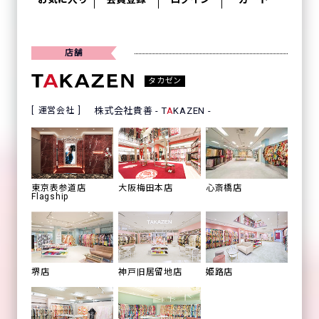
店舗
タカゼン
運営会社
株式会社貴善 - T
A
KAZEN -
心斎橋店
東京表参道店
大阪梅田本店
Flagship
姫路店
堺店
神戸旧居留地店