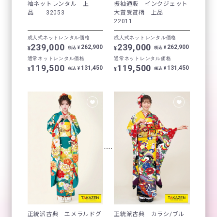
袖ネットレンタル 上
振袖通販 インクジェット
品 32053
大賞受賞柄 上品
22011
成人式ネットレンタル価格
成人式ネットレンタル価格
239,000
239,000
262,900
262,900
¥
¥
¥
¥
税込
税込
通常ネットレンタル価格
通常ネットレンタル価格
119,500
119,500
131,450
131,450
¥
¥
¥
¥
税込
税込
正統派古典 エメラルドグ
正統派古典 カラシ/ブル