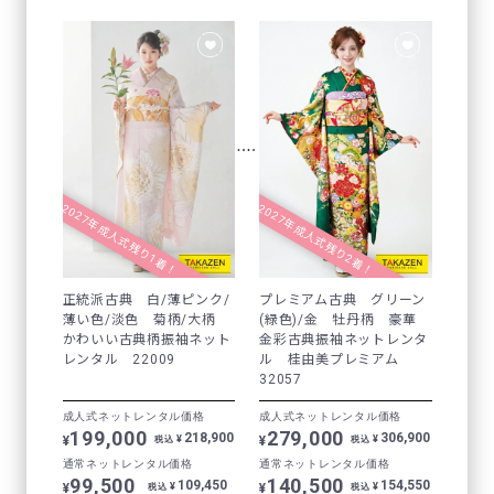
2027年成人式残り1着！
2027年成人式残り2着！
正統派古典 白/薄ピンク/
プレミアム古典 グリーン
薄い色/淡色 菊柄/大柄
(緑色)/金 牡丹柄 豪華
かわいい古典柄振袖ネット
金彩古典振袖ネットレンタ
レンタル 22009
ル 桂由美プレミアム
32057
成人式ネットレンタル価格
成人式ネットレンタル価格
199,000
279,000
218,900
306,900
¥
¥
¥
¥
税込
税込
通常ネットレンタル価格
通常ネットレンタル価格
99,500
140,500
109,450
154,550
¥
¥
¥
¥
税込
税込