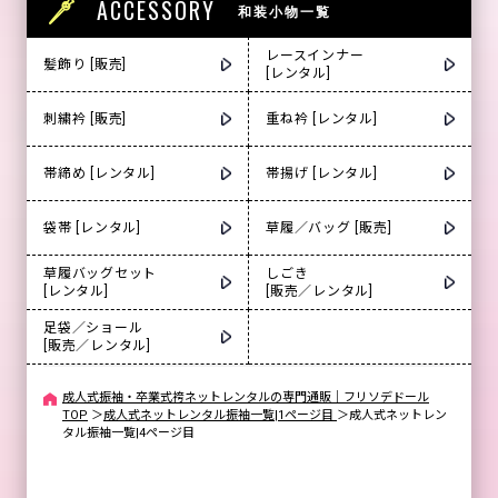
ACCESSORY
和装小物一覧
レースインナー
髪飾り [販売]
[レンタル]
刺繍衿 [販売]
重ね衿 [レンタル]
帯締め [レンタル]
帯揚げ [レンタル]
袋帯 [レンタル]
草履／バッグ [販売]
草履バッグセット
しごき
[レンタル]
[販売／レンタル]
足袋／ショール
[販売／レンタル]
成人式振袖・卒業式袴ネットレンタルの専門通販｜フリソデドール
TOP
＞
成人式ネットレンタル振袖一覧|1ページ目
＞
成人式ネットレン
タル振袖一覧|4ページ目