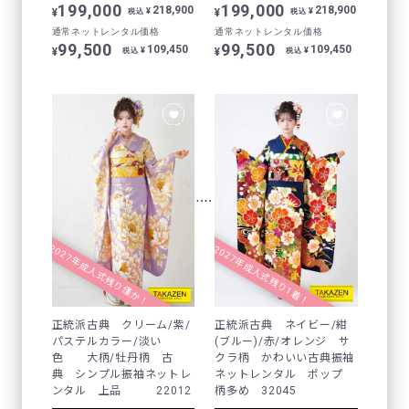
199,000
199,000
218,900
218,900
¥
¥
¥
¥
税込
税込
通常ネットレンタル価格
通常ネットレンタル価格
99,500
99,500
109,450
109,450
¥
¥
¥
¥
税込
税込
2027年成人式残り僅か！
2027年成人式残り1着！
正統派古典 クリーム/紫/
正統派古典 ネイビー/紺
パステルカラー/淡い
(ブルー)/赤/オレンジ サ
色 大柄/牡丹柄 古
クラ柄 かわいい古典振袖
典 シンプル振袖ネットレ
ネットレンタル ポップ
ンタル 上品 22012
柄多め 32045