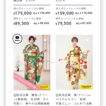
繍古典 21024
32074
成人式ネットレンタル価格
成人式ネットレンタル価格
179,000
159,000
196,900
174,900
¥
¥
¥
¥
税込
税込
通常ネットレンタル価格
通常ネットレンタル価格
89,500
79,500
98,450
87,450
¥
¥
¥
¥
税込
税込
2027年成人式残り2着！
正統派古典 鶸色/グリー
正統派古典 黄/クリーム/
ン(黄緑色) 牡丹柄 大人
パステルカラー 桜柄
可愛い 鮮やか古典振袖振
可愛らしい ふんわり古典