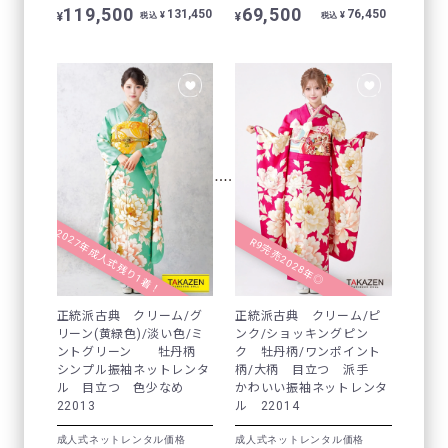
119,500
69,500
131,450
76,450
¥
¥
¥
¥
税込
税込
2027年成人式残り1着！
R9完売2028年◎
正統派古典 クリーム/グ
正統派古典 クリーム/ピ
リーン(黄緑色)/淡い色/ミ
ンク/ショッキングピン
ントグリーン 牡丹柄
ク 牡丹柄/ワンポイント
シンプル振袖ネットレンタ
柄/大柄 目立つ 派手
ル 目立つ 色少なめ
かわいい振袖ネットレンタ
22013
ル 22014
成人式ネットレンタル価格
成人式ネットレンタル価格