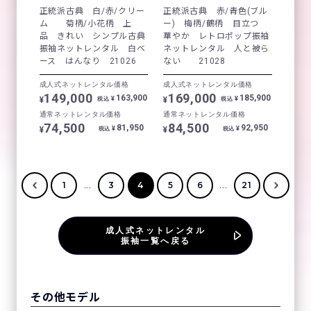
正統派古典 白/赤/クリー
正統派古典 赤/青色(ブル
ム 菊柄/小花柄 上
ー) 梅柄/鶴柄 目立つ
品 きれい シンプル古典
華やか レトロポップ振袖
振袖ネットレンタル 白ベ
ネットレンタル 人と被ら
ース はんなり 21026
ない 21028
成人式ネットレンタル価格
成人式ネットレンタル価格
149,000
169,000
163,900
185,900
¥
¥
¥
¥
税込
税込
通常ネットレンタル価格
通常ネットレンタル価格
74,500
84,500
81,950
92,950
¥
¥
¥
¥
税込
税込
...
...
1
3
4
5
6
21
成人式ネットレンタル
振袖一覧へ戻る
その他モデル