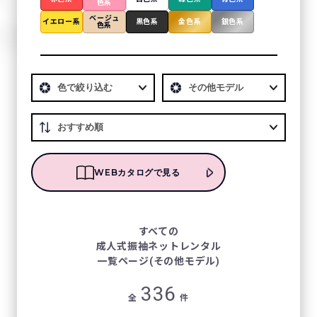
色系
ベージュ
イエロー系
黒色系
金色系
銀色系
色系
WEBカタログで見る
すべての
成人式振袖ネットレンタル
一覧ページ(その他モデル)
336
全
件