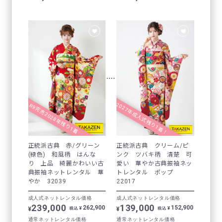
2027年成人式残り1着！
R9完売2028年残り1着
正統派古典 赤/グリーン
正統派古典 クリーム/ピ
(緑色) 和風柄 はんな
ンク ツバキ柄 清楚 可
り 上品 綺麗かわいい古
愛い 華やか古典振袖ネッ
典振袖ネットレンタル 華
トレンタル ポップ
やか 32039
22017
成人式ネットレンタル価格
成人式ネットレンタル価格
239,000
139,000
262,900
152,900
¥
¥
¥
¥
税込
税込
通常ネットレンタル価格
通常ネットレンタル価格