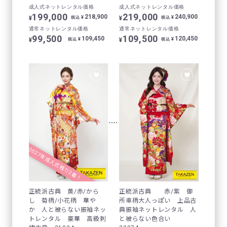
成人式ネットレンタル価格
成人式ネットレンタル価格
199,000
219,000
218,900
240,900
¥
¥
¥
¥
税込
税込
通常ネットレンタル価格
通常ネットレンタル価格
99,500
109,500
109,450
120,450
¥
¥
¥
¥
税込
税込
2027年成人式残り2着！
正統派古典 黄/赤/から
正統派古典 赤/紫 御
し 菊柄/小花柄 華や
所車柄大人っぽい 上品古
か 人と被らない振袖ネッ
典振袖ネットレンタル 人
トレンタル 豪華 高級刺
と被らない色合い