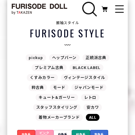
振袖スタイル
FURISODE STYLE
pickup
ヘップバーン
正統派古典
プレミアム古典
BLACK LABEL
くすみカラー
ヴィンテージスタイル
粋古典
モード
ジャパンモード
キュート&ガーリー
レトロ
スタッフスタイリング
安カワ
着物メーカーブランド
ALL
ピンク
赤色系
白色系
緑色系
青色系