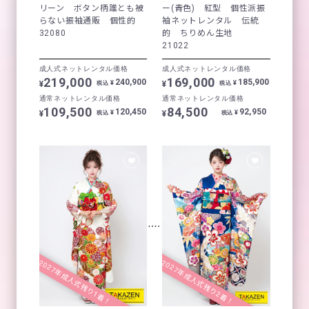
リーン ボタン柄誰とも被
ー(青色) 紅型 個性派振
らない振袖通販 個性的
袖ネットレンタル 伝統
32080
的 ちりめん生地
21022
成人式ネットレンタル価格
成人式ネットレンタル価格
219,000
169,000
240,900
185,900
¥
¥
¥
¥
税込
税込
通常ネットレンタル価格
通常ネットレンタル価格
109,500
84,500
120,450
92,950
¥
¥
¥
¥
税込
税込
2027年成人式残り1着！
2027年成人式残り2着！