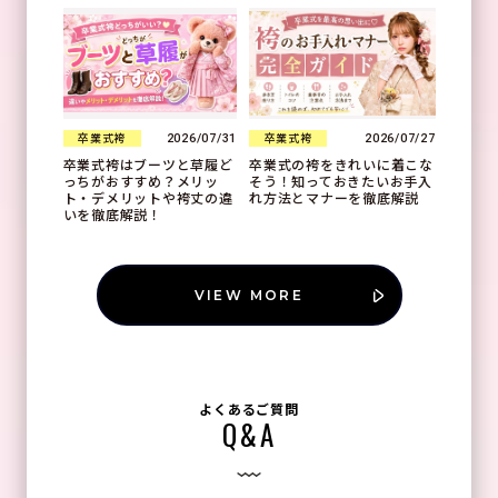
2026/07/31
2026/07/27
卒業式袴
卒業式袴
卒業式袴はブーツと草履ど
卒業式の袴をきれいに着こな
っちがおすすめ？メリッ
そう！知っておきたいお手入
ト・デメリットや袴丈の違
れ方法とマナーを徹底解説
いを徹底解説！
VIEW MORE
よくあるご質問
Q&A