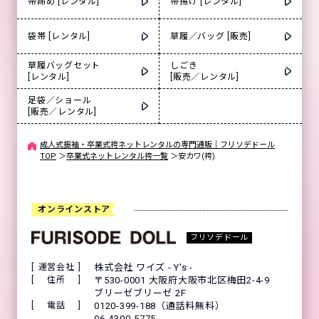
帯締め [レンタル]
帯揚げ [レンタル]
袋帯 [レンタル]
草履／バッグ [販売]
草履バッグセット
しごき
[レンタル]
[販売／レンタル]
足袋／ショール
[販売／レンタル]
成人式振袖・卒業式袴ネットレンタルの専門通販｜フリソデドール
TOP
＞
卒業式ネットレンタル袴一覧
＞
安カワ(袴)
オンラインストア
フリソデドール
運営会社
株式会社 ワイズ - Y's -
住所
〒530-0001 大阪府大阪市北区梅田2-4-9
ブリーゼブリーゼ 2F
電話
0120-399-188（通話料無料）
06-4300-5775