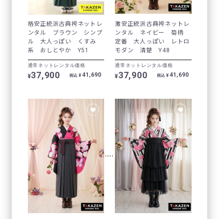
格安正統派古典袴ネットレ
激安正統派古典袴ネットレ
ンタル ブラウン シンプ
ンタル ネイビー 菊柄
ル 大人っぽい くすみ
定番 大人っぽい レトロ
系 おしとやか Y51
モダン 清楚 Y48
通常ネットレンタル価格
通常ネットレンタル価格
37,900
37,900
41,690
41,690
¥
¥
¥
¥
税込
税込