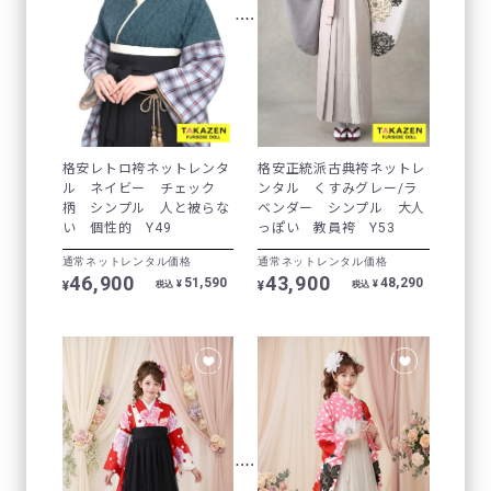
格安レトロ袴ネットレンタ
格安正統派古典袴ネットレ
ル ネイビー チェック
ンタル くすみグレー/ラ
柄 シンプル 人と被らな
ベンダー シンプル 大人
い 個性的 Y49
っぽい 教員袴 Y53
通常ネットレンタル価格
通常ネットレンタル価格
46,900
43,900
51,590
48,290
¥
¥
¥
¥
税込
税込