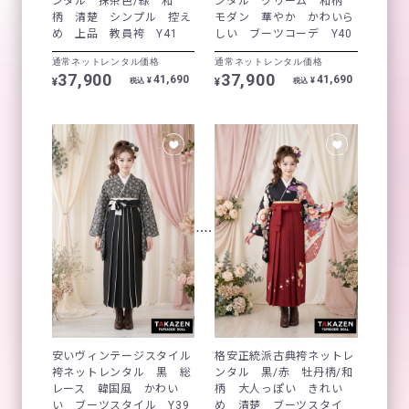
ンタル 抹茶色/緑 和
ンタル クリーム 和柄
柄 清楚 シンプル 控え
モダン 華やか かわいら
め 上品 教員袴 Y41
しい ブーツコーデ Y40
通常ネットレンタル価格
通常ネットレンタル価格
37,900
37,900
41,690
41,690
¥
¥
¥
¥
税込
税込
安いヴィンテージスタイル
格安正統派古典袴ネットレ
袴ネットレンタル 黒 総
ンタル 黒/赤 牡丹柄/和
レース 韓国風 かわい
柄 大人っぽい きれい
い ブーツスタイル Y39
め 清楚 ブーツスタイ