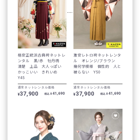
格安正統派古典袴ネットレ
激安レトロ袴ネットレンタ
ンタル 黒/赤 牡丹柄
ル オレンジ/ブラウン
清楚 上品 大人っぽい
幾何学模様 個性的 人と
かっこいい きれいめ
被らない Y50
Y45
通常ネットレンタル価格
通常ネットレンタル価格
37,900
37,900
41,690
41,690
¥
¥
¥
¥
税込
税込