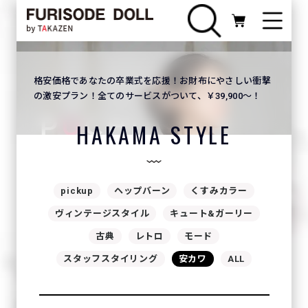
# ▼ img_mv が設定されている時だけ出力する ▼ #}
格安価格であなたの卒業式を応援！お財布にやさしい衝撃
の激安プラン！全てのサービスがついて、￥39,900〜！
HAKAMA STYLE
pickup
ヘップバーン
くすみカラー
ヴィンテージスタイル
キュート&ガーリー
古典
レトロ
モード
スタッフスタイリング
安カワ
ALL