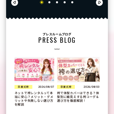
プレスルームブログ
PRESS BLOG
2026/08/07
2026/08/03
卒業式袴
卒業式袴
ネットで袴レンタルって本
袴で体型カバーはできる？体
当に安心？メリット・デメ
型別に細見えする袴コーデ＆
リットや失敗しない選び方
選び方を徹底解説！
を解説