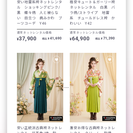
安い地雷系袴ネットレンタ
格安キュート＆ガーリー袴
ル ショッキングピンク/
ネットレンタル 白黒 バ
黒 蝶々柄 人と被らな
ラ柄/ストライプ 地雷
い 目立つ 病みかわ ブ
系 チュールドレス袴 か
ーツコーデ Y46
わいい Y42
通常ネットレンタル価格
通常ネットレンタル価格
37,900
64,900
41,690
71,390
¥
¥
¥
¥
税込
税込
安い正統派古典袴ネットレ
激安お得な古典袴ネットレ