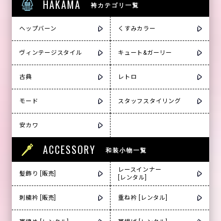
HAKAMA
袴カテゴリ一覧
ヘップバーン
くすみカラー
ヴィンテージスタイル
キュート&ガーリー
古典
レトロ
モード
スタッフスタイリング
安カワ
ACCESSORY
和装小物一覧
レースインナー
髪飾り [販売]
[レンタル]
刺繍衿 [販売]
重ね衿 [レンタル]