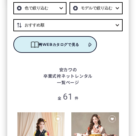
袴WEBカタログで見る
安カワの
卒業式袴ネットレンタル
一覧ページ
61
全
件