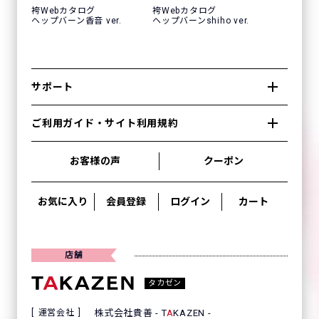
で”、”Kami Shibai-story of- ano”、”王林爛
袴Webカタログ
袴Webカタログ
漫”、”桜田ひより”、”なえなのの振袖”etc...の
人気モデル着用振袖
ヘップバーン香音 ver.
ヘップバーンshiho ver.
成人式ネットレンタル振袖一覧
サポート
ご利用ガイド・サイト利用規約
CLOSE
お客様の声
クーポン
お気に入り
会員登録
ログイン
カート
店舗
タカゼン
運営会社
株式会社貴善 - T
A
KAZEN -