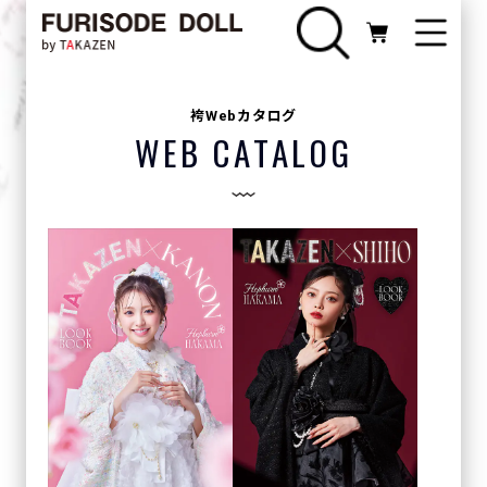
レトロ振袖など、人と被らない珍しいスタイ
ル☆コーディネートも自由自在♪おしゃれな
小物でアレンジしよう☆
袴Webカタログ
スタッフスタイリング
WEB CATALOG
振袖で“トキメキ”と“感動”を♡オリジナル振袖
や、カタログコーデも手掛ける同世代のスタ
ッフが、最新の着こなしを提案します♪
安カワ
格安価格であなたの成人式を応援！お財布に
やさしい衝撃の激安プラン！全てのサービス
がついて、￥99,000以下！最大70％OFF！
着物メーカーブランド
”華徒然×吉木千沙都”、”玉城ティナ×紅一
点”、”九重×中村里砂”、”希空のふりそ