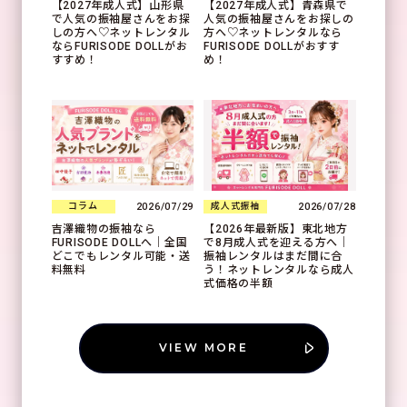
【2027年成人式】山形県
【2027年成人式】青森県で
で人気の振袖屋さんをお探
人気の振袖屋さんをお探しの
しの方へ♡ネットレンタル
方へ♡ネットレンタルなら
ならFURISODE DOLLがお
FURISODE DOLLがおすす
すすめ！
め！
2026/07/29
2026/07/28
コラム
成人式振袖
吉澤織物の振袖なら
【2026年最新版】東北地方
FURISODE DOLLへ｜全国
で8月成人式を迎える方へ｜
どこでもレンタル可能・送
振袖レンタルはまだ間に合
料無料
う！ネットレンタルなら成人
式価格の半額
VIEW MORE