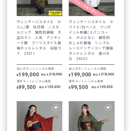
2027年成人式残り僅か！
ヴィンテージスタイル か
ヴィンテージスタイル ホ
らし/黒 牡丹柄 ノスタ
ワイト/白ベース ワンポ
ルジック 個性的振袖 大
イント刺繍/スパンコー
正ロマン 人気 アンティ
ル かぶらない 個性的
ーク調 ブーツスタイル振
おしゃれ振袖 シンプル
袖ネットレンタル 谷田ラ
レースインナーコーデ振袖
ナ 23011
ネットレンタル 香川る
な 24032
成人式ネットレンタル価格
成人式ネットレンタル価格
199,000
199,000
218,900
218,900
¥
¥
¥
¥
税込
税込
通常ネットレンタル価格
通常ネットレンタル価格
99,500
99,500
109,450
109,450
¥
¥
¥
¥
税込
税込