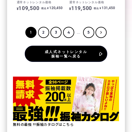
通常ネットレンタル価格
通常ネットレンタル価格
109,500
119,500
120,450
131,450
¥
¥
¥
¥
税込
税込
...
1
2
3
4
5
成人式ネットレンタル
振袖一覧へ戻る
無料の最強 !!!振袖カタログはこちら