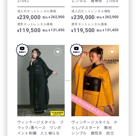
27062
レンタル 南琴奈 27064
成人式ネットレンタル価格
成人式ネットレンタル価格
239,000
239,000
262,900
262,900
¥
¥
¥
¥
税込
税込
通常ネットレンタル価格
通常ネットレンタル価格
119,500
119,500
131,450
131,450
¥
¥
¥
¥
税込
税込
R9完売2028年成人式◎
ヴィンテージスタイル ブ
ヴィンテージスタイル か
ラック/黒ベース ワンポ
らし/マスタード 無地
イント刺繍 人と被らな
シンプル 個性派 目立