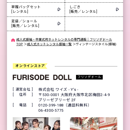
草履バッグセット
しごき
[レンタル]
[販売／レンタル]
足袋／ショール
[販売／レンタル]
成人式振袖・卒業式袴ネットレンタルの専門通販｜フリソデドール
TOP
＞
成人式ネットレンタル振袖一覧
＞
ヴィンテージスタイル(振袖)
オンラインストア
フリソデドール
運営会社
株式会社 ワイズ - Y's -
住所
〒530-0001 大阪府大阪市北区梅田2-4-9
ブリーゼブリーゼ 2F
電話
0120-399-188（通話料無料）
06-4300-5775