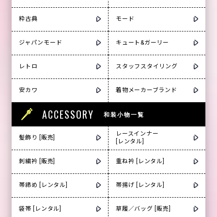
粋古典
モード
ジャパンモード
キュート&ガーリー
レトロ
スタッフスタイリング
安カワ
着物メーカーブランド
ACCESSORY
和装小物一覧
レースインナー
髪飾り [販売]
[レンタル]
刺繍衿 [販売]
重ね衿 [レンタル]
帯締め [レンタル]
帯揚げ [レンタル]
袋帯 [レンタル]
草履／バッグ [販売]