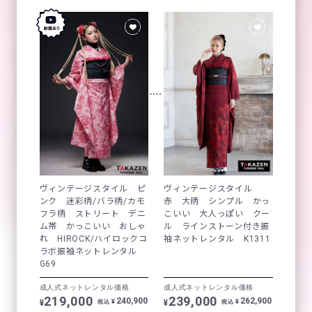
ヴィンテージスタイル ピ
ヴィンテージスタイル
ンク 迷彩柄/バラ柄/カモ
赤 大柄 シンプル かっ
フラ柄 ストリート デニ
こいい 大人っぽい クー
ム帯 かっこいい おしゃ
ル ラインストーン付き振
れ HIROCK/ハイロックコ
袖ネットレンタル K1311
ラボ振袖ネットレンタル
G69
成人式ネットレンタル価格
成人式ネットレンタル価格
219,000
239,000
240,900
262,900
¥
¥
¥
¥
税込
税込