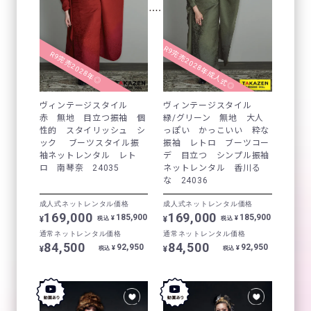
R9完売2028年成人式◎
R9完売2028年◎
ヴィンテージスタイル
ヴィンテージスタイル
赤 無地 目立つ振袖 個
緑/グリーン 無地 大人
性的 スタイリッシュ シ
っぽい かっこいい 粋な
ック ブーツスタイル振
振袖 レトロ ブーツコー
袖ネットレンタル レト
デ 目立つ シンプル振袖
ロ 南琴奈 24035
ネットレンタル 香川る
な 24036
成人式ネットレンタル価格
成人式ネットレンタル価格
169,000
169,000
185,900
185,900
¥
¥
¥
¥
税込
税込
通常ネットレンタル価格
通常ネットレンタル価格
84,500
84,500
92,950
92,950
¥
¥
¥
¥
税込
税込