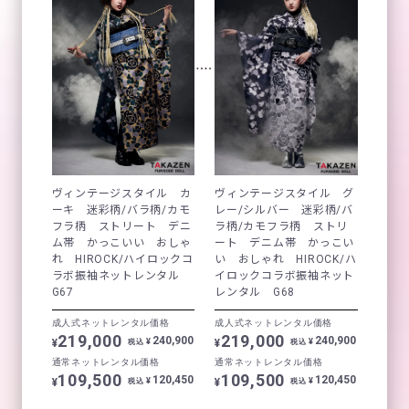
ヴィンテージスタイル カ
ヴィンテージスタイル グ
ーキ 迷彩柄/バラ柄/カモ
レー/シルバー 迷彩柄/バ
フラ柄 ストリート デニ
ラ柄/カモフラ柄 ストリ
ム帯 かっこいい おしゃ
ート デニム帯 かっこい
れ HIROCK/ハイロックコ
い おしゃれ HIROCK/ハ
ラボ振袖ネットレンタル
イロックコラボ振袖ネット
G67
レンタル G68
成人式ネットレンタル価格
成人式ネットレンタル価格
219,000
219,000
240,900
240,900
¥
¥
¥
¥
税込
税込
通常ネットレンタル価格
通常ネットレンタル価格
109,500
109,500
120,450
120,450
¥
¥
¥
¥
税込
税込