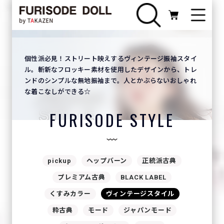
# ▼ img_mv が設定されている時だけ出力する ▼ #}
個性派必見！ストリート映えするヴィンテージ振袖スタイ
ル。斬新なフロッキー素材を使用したデザインから、トレ
ンドのシンプルな無地振袖まで。人とかぶらないおしゃれ
な着こなしができる☆
FURISODE STYLE
pickup
ヘップバーン
正統派古典
プレミアム古典
BLACK LABEL
くすみカラー
ヴィンテージスタイル
粋古典
モード
ジャパンモード