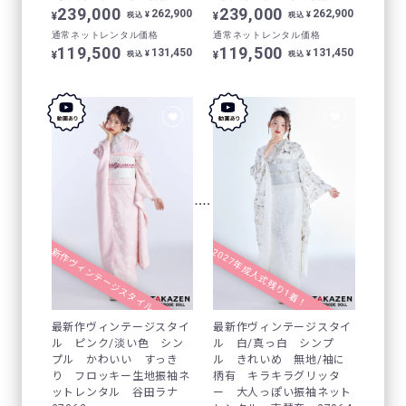
239,000
239,000
262,900
262,900
¥
¥
¥
¥
税込
税込
通常ネットレンタル価格
通常ネットレンタル価格
119,500
119,500
131,450
131,450
¥
¥
¥
¥
税込
税込
最新作ヴィンテージスタイル
2027年成人式残り1着！
最新作ヴィンテージスタイ
最新作ヴィンテージスタイ
ル ピンク/淡い色 シン
ル 白/真っ白 シンプ
プル かわいい すっき
ル きれいめ 無地/袖に
り フロッキー生地振袖ネ
柄有 キラキラグリッタ
ットレンタル 谷田ラナ
ー 大人っぽい振袖ネット