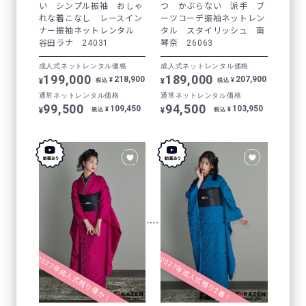
い シンプル振袖 おしゃ
つ かぶらない 派手 ブ
れな着こなし レースイン
ーツコーデ振袖ネットレン
ナー振袖ネットレンタル
タル スタイリッシュ 南
谷田ラナ 24031
琴奈 26063
成人式ネットレンタル価格
成人式ネットレンタル価格
199,000
189,000
218,900
207,900
¥
¥
¥
¥
税込
税込
通常ネットレンタル価格
通常ネットレンタル価格
99,500
94,500
109,450
103,950
¥
¥
¥
¥
税込
税込
2027年成人式残り僅か！
2027年成人式残り2着！