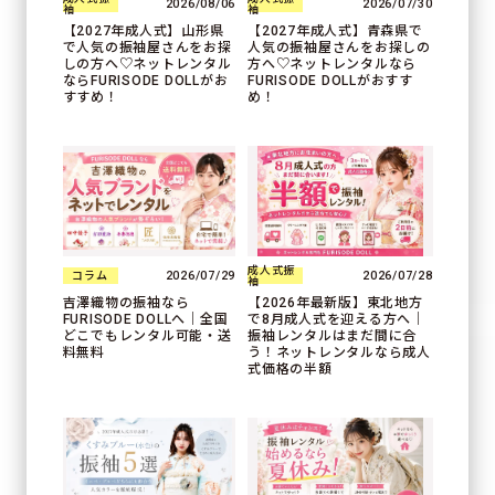
2026/08/06
2026/07/30
袖
袖
【2027年成人式】山形県
【2027年成人式】青森県で
で人気の振袖屋さんをお探
人気の振袖屋さんをお探しの
しの方へ♡ネットレンタル
方へ♡ネットレンタルなら
ならFURISODE DOLLがお
FURISODE DOLLがおすす
すすめ！
め！
成人式振
2026/07/29
2026/07/28
コラム
袖
吉澤織物の振袖なら
【2026年最新版】東北地方
FURISODE DOLLへ｜全国
で8月成人式を迎える方へ｜
どこでもレンタル可能・送
振袖レンタルはまだ間に合
料無料
う！ネットレンタルなら成人
式価格の半額