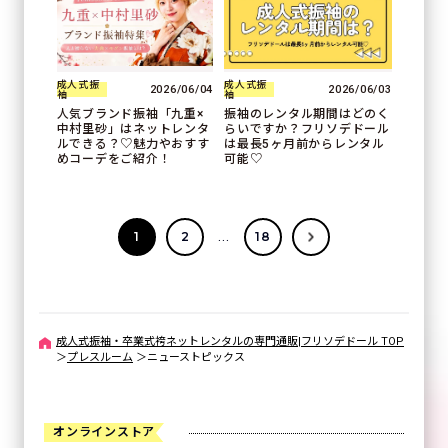
成人式振
成人式振
2026/06/04
2026/06/03
袖
袖
人気ブランド振袖「九重×
振袖のレンタル期間はどのく
中村里砂」はネットレンタ
らいですか？フリソデドール
ルできる？♡魅力やおすす
は最長5ヶ月前からレンタル
めコーデをご紹介！
可能♡
...
1
2
18
成人式振袖・卒業式袴ネットレンタルの専門通販|フリソデドール TOP
＞
プレスルーム
＞
ニューストピックス
オンラインストア