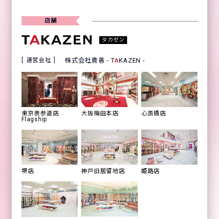
店舗
タカゼン
運営会社
株式会社貴善 - T
A
KAZEN -
心斎橋店
東京表参道店
大阪梅田本店
Flagship
姫路店
堺店
神戸旧居留地店