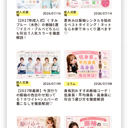
成人式振
成人式振
2026/07/16
2026/07/14
袖
袖
【2027年成人式】くすみ
夏休みは振袖レンタルを始め
ブルー（水色）の振袖5選
るベストタイミング！ネット
♡イエベ・ブルベどちらに
ならお家でゆっくり選べます
も似合う人気カラーを徹底
♡
解説！
成人式振
2026/07/09
2026/07/08
コラム
袖
【2027年最新】今流行り
身長別おすすめ振袖コーデ｜
の振袖の色合わせ知って
低身長・平均身長・高身長に
る？ホワイト×シルバーの
似合う選び方を徹底解説
着こなしを徹底解説♡