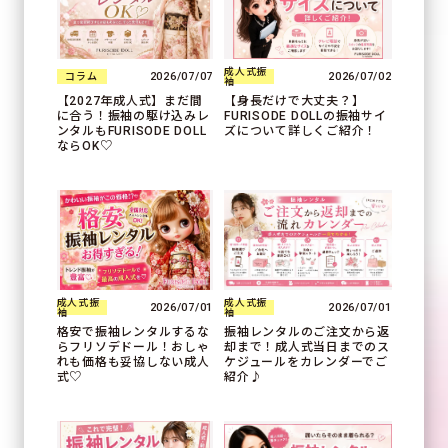
成人式振
2026/07/07
2026/07/02
コラム
袖
【2027年成人式】まだ間
【身長だけで大丈夫？】
に合う！振袖の駆け込みレ
FURISODE DOLLの振袖サイ
ンタルもFURISODE DOLL
ズについて詳しくご紹介！
ならOK♡
成人式振
成人式振
2026/07/01
2026/07/01
袖
袖
格安で振袖レンタルするな
振袖レンタルのご注文から返
らフリソデドール！おしゃ
却まで！成人式当日までのス
れも価格も妥協しない成人
ケジュールをカレンダーでご
式♡
紹介♪