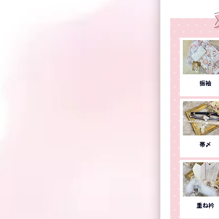
振袖
帯〆
重ね衿