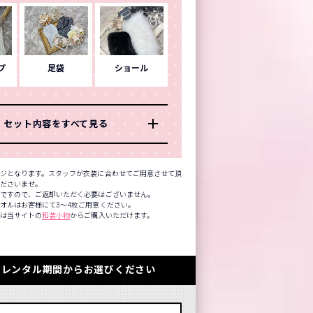
プ
足袋
ショール
セット内容をすべて見る
ジとなります。スタッフが衣装に合わせてご用意させて頂
くださいませ。
品ですので、ご返却いただく必要はございません。
オルはお客様にて3～4枚ご用意ください。
方は当サイトの
和装小物
からご購入いただけます。
のレンタル期間からお選びください