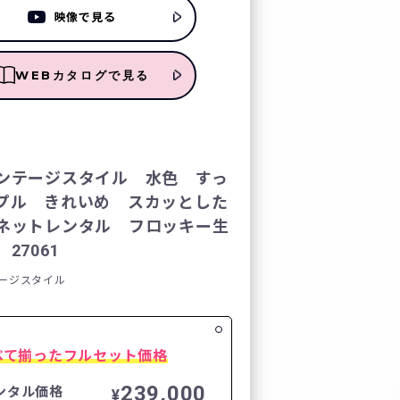
映像で見る
レンタルの流れ
WEBカタログで見る
FURISODE DOLL
Producer`s room
ンテージスタイル 水色 すっ
プル きれいめ スカッとした
よくあるご質問
ネットレンタル フロッキー生
27061
企業情報
ージスタイル
ご利用規約
プライバシーポリシ
べて揃ったフルセット価格
239,000
ンタル価格
¥