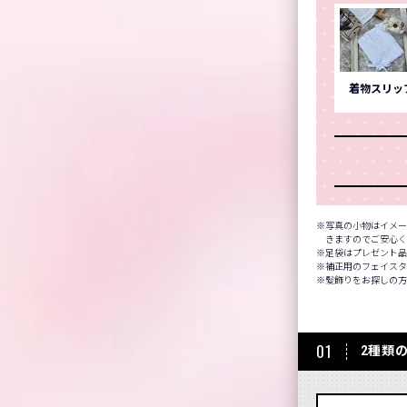
着物スリッ
写真の小物はイメー
きますのでご安心
足袋はプレゼント
補正用のフェイスタ
髪飾りをお探しの
01
2種類