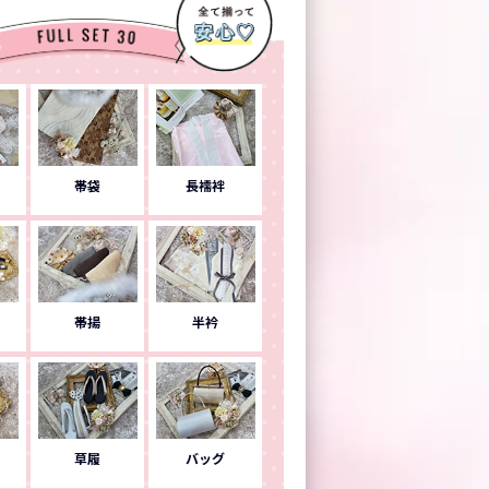
帯袋
長襦袢
帯揚
半衿
草履
バッグ