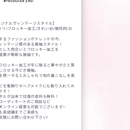
PRODUCER y.Itoi
オリジナルヴィンテージスタイル】
キリ/フロッキー加工/きれいめ/個性的/お
するファッションがトレンドの今、
ィンテージ感のある振袖スタイル！
とした色合いとフロッキー加工を
提案が斬新な振袖です。
フロッキー加工が手に取ると華やかさと質
じさせる今どき振袖。
を統一するとおしゃれで旬の着こなしを楽
どを髪飾りやヘアメイクにも取り入れてみ
です！
タルが出来て往復の送料も無料！
コーディネートのご相談など
オンライン接客も可能でございます✨
も実店舗までご来店も
気軽にお問い合わせ下さい!