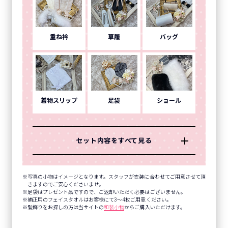
重ね衿
草履
バッグ
着物スリップ
足袋
ショール
セット内容をすべて見る
写真の小物はイメージとなります。スタッフが衣装に合わせてご用意させて頂
きますのでご安心くださいませ。
足袋はプレゼント品ですので、ご返却いただく必要はございません。
補正用のフェイスタオルはお客様にて3～4枚ご用意ください。
髪飾りをお探しの方は当サイトの
和装小物
からご購入いただけます。