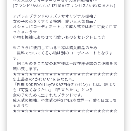
～大人気グラマーふーりーちゃん着用振袖★～
(ブランド/かわいい/LIZLISA/プリンセス/人気/ゆるふわ)
アパレルブランドのリズリサオリジナル振袖♪
女の子の心をくすぐる特別可愛い大人気商品♪
オシャレにコーディネートして成人式では派手可愛く目立
っちゃおう☆
小物も振袖にあわせて可愛いものをセレクトして☆
※こちらに使用している半襟は購入商品のため
無料でついてくる小物は別のコーディネートとなりま
す。
同じものをご希望のお客様は一度在庫確認のご連絡をお
願い致します。
★☆★☆★☆★☆☆★☆★☆☆★☆★☆☆★☆★☆☆★☆★☆☆
史上最高の“かわいい“をあなたへ。
『FURISODEDOLLbyTAKAZEN(タカゼン)』とは、誰より
も『可愛くなりたい』『目立ちたい』という
女の子のために生まれたブランドです。
成人式の振袖、卒業式の袴STYLEを世界一可愛く目立っち
ゃおう♡
★☆★☆★☆★☆☆★☆★☆☆★☆★☆☆★☆★☆☆★☆★☆☆