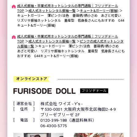
成人式振袖・卒業式袴ネットレンタルの専門通販｜フリソデドール
TOP
＞
成人式ネットレンタル振袖一覧
＞
キュート&ガーリー(振袖)
＞
キュートガーリー 薄ピンク/淡色 薔薇柄/柄小さめ あざと可愛い
リズリサ振袖ネットレンタル 量産型 低身長さんにもおすすめ G44
キュート&ガーリー(振袖)
成人式振袖・卒業式袴ネットレンタルの専門通販｜フリソデドール
TOP
＞
成人式ネットレンタル振袖一覧
＞
ピンクの成人式ネットレンタ
ル振袖一覧
＞
キュートガーリー 薄ピンク/淡色 薔薇柄/柄小さめ
あざと可愛い リズリサ振袖ネットレンタル 量産型 低身長さんにも
おすすめ G44キュート&ガーリー(振袖)
オンラインストア
フリソデドール
運営会社
株式会社 ワイズ - Y's -
住所
〒530-0001 大阪府大阪市北区梅田2-4-9
ブリーゼブリーゼ 2F
電話
0120-399-188（通話料無料）
06-4300-5775