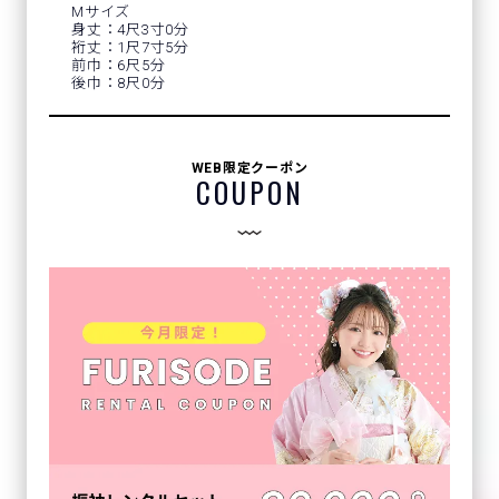
Mサイズ
身丈：4尺3寸0分
裄丈：1尺7寸5分
前巾：6尺5分
後巾：8尺0分
WEB限定クーポン
COUPON