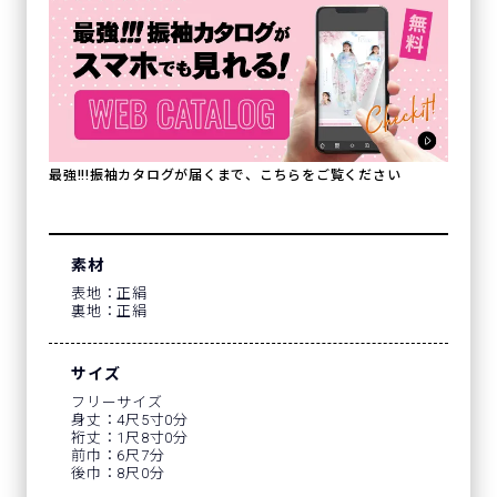
最強!!!振袖カタログが届くまで、こちらをご覧ください
素材
表地：正絹
裏地：正絹
サイズ
フリーサイズ
身丈：4尺5寸0分
裄丈：1尺8寸0分
前巾：6尺7分
後巾：8尺0分