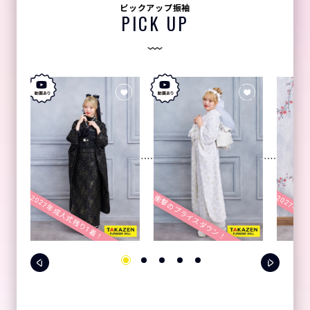
ピックアップ振袖
PICK UP
2027年成人式残り1着！
2027年成
衝撃のプライスダウン！