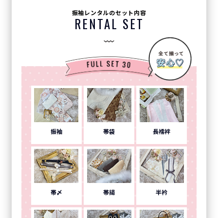
振袖レンタルのセット内容
RENTAL SET
振袖
帯袋
長襦袢
帯〆
帯揚
半衿