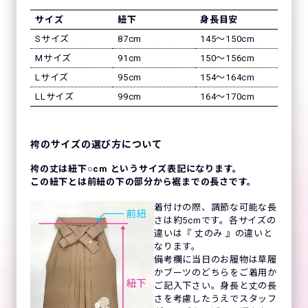
サイズ
紐下
身長目安
Sサイズ
87cm
145〜150cm
Mサイズ
91cm
150〜156cm
Lサイズ
95cm
154〜164cm
LLサイズ
99cm
164〜170cm
袴のサイズの選び方について
袴の丈は紐下○cm というサイズ表記になります。
この紐下とは前紐の下の部分から裾までの長さです。
着付けの際、調節な可能な長
さは約5cmです。各サイズの
違いは『 丈のみ 』の違いと
なります。
備考欄に当日のお履物は草履
かブーツのどちらをご着用か
ご記入下さい。身長と丈の長
さを考慮したうえでスタッフ