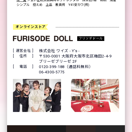
袴一覧
＞
安い正統派古典袴ネットレンタル 抹茶色/緑 和柄 清楚
シンプル 控えめ 上品 教員袴 Y41安カワ(袴)
オンラインストア
フリソデドール
運営会社
株式会社 ワイズ - Y's -
住所
〒530-0001 大阪府大阪市北区梅田2-4-9
ブリーゼブリーゼ 2F
電話
0120-399-188（通話料無料）
06-4300-5775