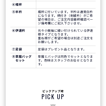
④
襦袢
⑤
半衿
襦袢に付いています。半衿は通常白衿
になります。柄付き（刺繍衿）がご希
望の場合は、ご注文内容最終確認ペー
ジ備考欄にご記入下さいませ。
⑥
伊達衿
元々小振袖に縫い付けられている伊達
襟タイプとなります。
重ね襟がご希望の場合は別途ご注文を
お願いします。
⑦
足袋
足袋はプレゼント品となります。
⑧
草履バッグ
草履とバッグは同色でセットとなりま
セット
す。色味はスタッフのお任せとなりま
す。
ピックアップ袴
PICK UP