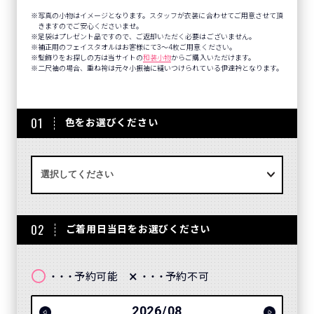
写真の小物はイメージとなります。スタッフが衣装に合わせてご用意させて頂
きますのでご安心くださいませ。
足袋はプレゼント品ですので、ご返却いただく必要はございません。
補正用のフェイスタオルはお客様にて3～4枚ご用意ください。
髪飾りをお探しの方は当サイトの
和装小物
からご購入いただけます。
二尺袖の場合、重ね袴は元々小振袖に縫いつけられている伊達衿となります。
01
色をお選びください
02
ご着用日当日をお選びください
〇
×
予約可能
予約不可
・・・
・・・
2026/08