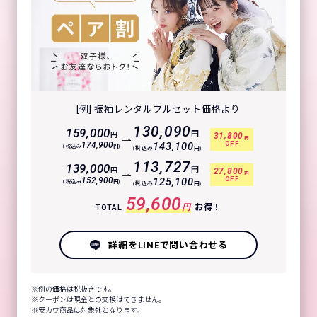
[例] 振袖レンタルフルセット価格より
130,090
159,000
円
円
31,800
円
OFF
174,900
143,100
(税込み
円)
(税込み
円)
113,727
139,000
円
円
27,800
円
OFF
152,900
125,100
(税込み
円)
(税込み
円)
59,600
円
お得！
TOTAL
詳細をLINEで問い合わせる
例の価格は税抜きです。
クーポンは現金との交換はできません。
安カワ商品は対象外となります。