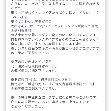
さらに、コーデの主役になるライムグリーン袴を合わせる
ことで、
周りと差がつくトレンド感たっぷりの袴スタイルに仕上が
っています。
安くてかわいい卒業式袴♡
税抜き4万円以下で袴のフルセットレンタルが出来て往復
の送料も無料！
和装小物や草履バッグまで全てついているので安心です！
持ち運びやすいバックタイプで届くので当日もらくちん☆
全国対応の為ご遠方のお客様もレンタル可能✨
※レンタル商品の為キズや汚れが生じる場合がございます
ので予めご了承ください。
※下の袴の色は必ずご指定
【ご注文内容最終確認ページ】
の備考欄にご記入下さいませ。
※刺繍衿(半衿)は、通常白衿になります。
柄付きがご希望の方は、【ご注文内容最終確認ページ】
の備考欄にご記入下さいませ。
※下の袴は在庫状況により変更になる場合がございます。
変更になる場合は、必ずご連絡を差し上げますので
ご安心くださいませ。