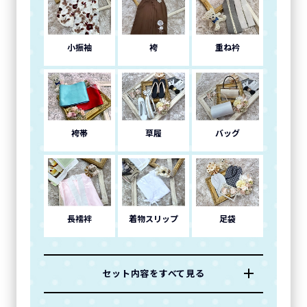
小振袖
袴
重ね衿
袴帯
草履
バッグ
長襦袢
着物スリップ
足袋
セット内容をすべて見る