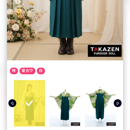
袴
安カワ
白