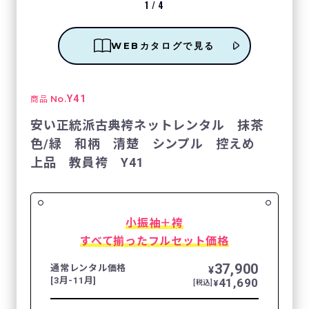
1
/
4
WEBカタログで見る
No.
Y41
商品
安い正統派古典袴ネットレンタル 抹茶
色/緑 和柄 清楚 シンプル 控えめ
上品 教員袴 Y41
小振袖＋袴
すべて揃ったフルセット価格
37,900
通常レンタル価格
¥
[3月-11月]
41,690
¥
[税込]