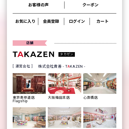
お客様の声
クーポン
お気に入り
会員登録
ログイン
カート
店舗
タカゼン
運営会社
株式会社貴善 - T
A
KAZEN -
心斎橋店
東京表参道店
大阪梅田本店
Flagship