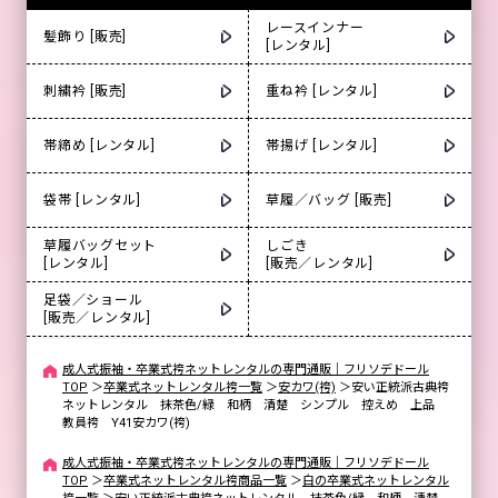
レースインナー
髪飾り [販売]
[レンタル]
刺繍衿 [販売]
重ね衿 [レンタル]
帯締め [レンタル]
帯揚げ [レンタル]
袋帯 [レンタル]
草履／バッグ [販売]
草履バッグセット
しごき
[レンタル]
[販売／レンタル]
足袋／ショール
[販売／レンタル]
成人式振袖・卒業式袴ネットレンタルの専門通販｜フリソデドール
TOP
＞
卒業式ネットレンタル袴一覧
＞
安カワ(袴)
＞
安い正統派古典袴
ネットレンタル 抹茶色/緑 和柄 清楚 シンプル 控えめ 上品
教員袴 Y41安カワ(袴)
成人式振袖・卒業式袴ネットレンタルの専門通販｜フリソデドール
TOP
＞
卒業式ネットレンタル袴商品一覧
＞
白の卒業式ネットレンタル