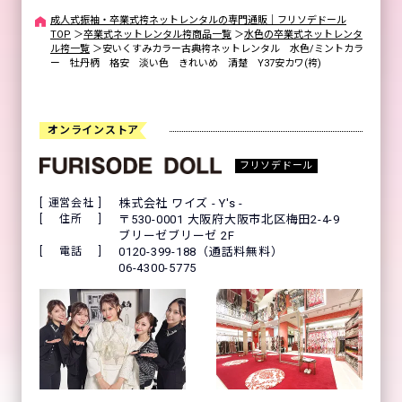
成人式振袖・卒業式袴ネットレンタルの専門通販｜フリソデドール
TOP
＞
卒業式ネットレンタル袴商品一覧
＞
水色の卒業式ネットレンタ
ル袴一覧
＞
安いくすみカラー古典袴ネットレンタル 水色/ミントカラ
ー 牡丹柄 格安 淡い色 きれいめ 清楚 Y37安カワ(袴)
オンラインストア
フリソデドール
運営会社
株式会社 ワイズ - Y's -
住所
〒530-0001 大阪府大阪市北区梅田2-4-9
ブリーゼブリーゼ 2F
電話
0120-399-188（通話料無料）
06-4300-5775