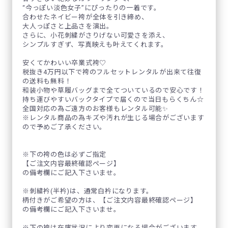
“今っぽい淡色女子”にぴったりの一着です。
合わせたネイビー袴が全体を引き締め、
大人っぽさと上品さを演出。
さらに、小花刺繍がさりげない可愛さを添え、
シンプルすぎず、写真映えも叶えてくれます。
安くてかわいい卒業式袴♡
税抜き4万円以下で袴のフルセットレンタルが出来て往復
の送料も無料！
和装小物や草履バッグまで全てついているので安心です！
持ち運びやすいバックタイプで届くので当日もらくちん☆
全国対応の為ご遠方のお客様もレンタル可能✨
※レンタル商品の為キズや汚れが生じる場合がございます
ので予めご了承ください。
※下の袴の色は必ずご指定
【ご注文内容最終確認ページ】
の備考欄にご記入下さいませ。
※刺繍衿(半衿)は、通常白衿になります。
柄付きがご希望の方は、【ご注文内容最終確認ページ】
の備考欄にご記入下さいませ。
※下の袴は在庫状況により変更になる場合がございます。