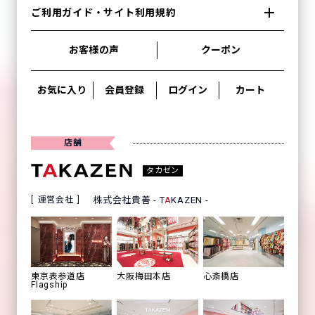
ご利用ガイド・サイト利用規約
お客様の声
クーポン
お気に入り
会員登録
ログイン
カート
店舗
タカゼン
運営会社
株式会社貴善 - T
A
KAZEN -
心斎橋店
東京表参道店
大阪梅田本店
Flagship