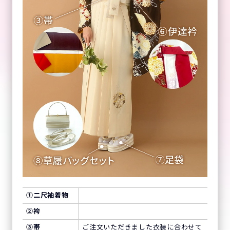
①
二尺袖着物
②
袴
③
帯
ご注文いただきました衣装に合わせて