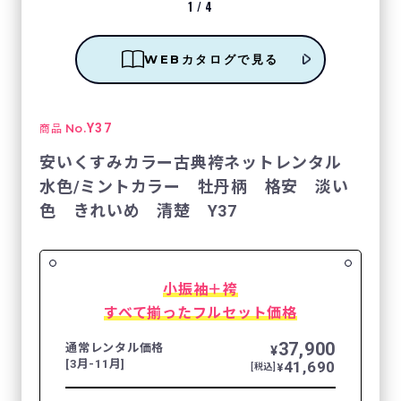
1
/
4
WEBカタログで見る
No.
Y37
商品
安いくすみカラー古典袴ネットレンタル
水色/ミントカラー 牡丹柄 格安 淡い
色 きれいめ 清楚 Y37
小振袖＋袴
すべて揃ったフルセット価格
37,900
通常レンタル価格
¥
[3月-11月]
41,690
¥
[税込]