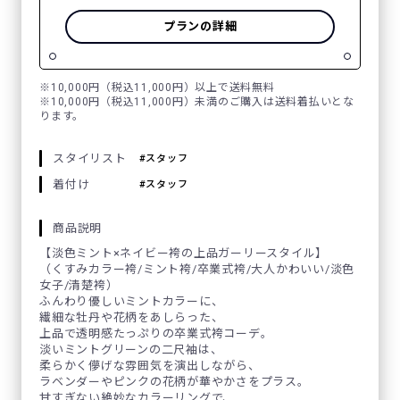
プランの詳細
※10,000円（税込11,000円）以上で送料無料
※10,000円（税込11,000円）未満のご購入は送料着払いとな
ります。
スタイリスト
スタッフ
着付け
スタッフ
商品説明
【淡色ミント×ネイビー袴の上品ガーリースタイル】
（くすみカラー袴/ミント袴/卒業式袴/大人かわいい/淡色
女子/清楚袴）
ふんわり優しいミントカラーに、
繊細な牡丹や花柄をあしらった、
上品で透明感たっぷりの卒業式袴コーデ。
淡いミントグリーンの二尺袖は、
柔らかく儚げな雰囲気を演出しながら、
ラベンダーやピンクの花柄が華やかさをプラス。
甘すぎない絶妙なカラーリングで、