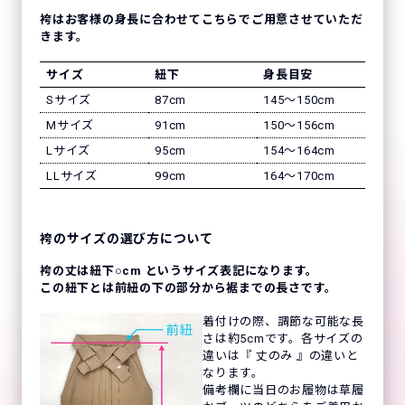
袴はお客様の身長に合わせてこちらでご用意させていただ
きます。
サイズ
紐下
身長目安
Sサイズ
87cm
145〜150cm
Mサイズ
91cm
150〜156cm
Lサイズ
95cm
154〜164cm
LLサイズ
99cm
164〜170cm
袴のサイズの選び方について
袴の丈は紐下○cm というサイズ表記になります。
この紐下とは前紐の下の部分から裾までの長さです。
着付けの際、調節な可能な長
さは約5cmです。各サイズの
違いは『 丈のみ 』の違いと
なります。
備考欄に当日のお履物は草履