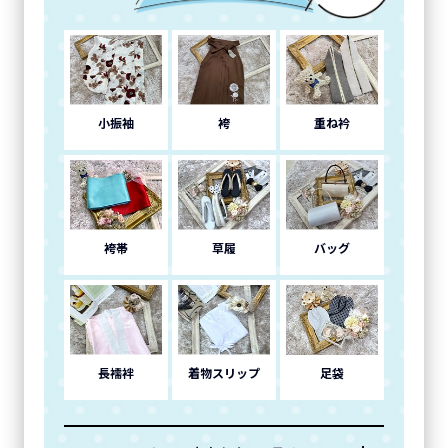
小振袖
袴
重ね衿
袴帯
草履
バッグ
長襦袢
着物スリップ
足袋