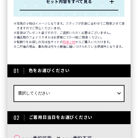
セット内容をすべて見る
写真の小物はイメージとなります。スタッフが衣装に合わせてご用意させて頂
きますのでご安心くださいませ。
足袋はプレゼント品ですので、ご返却いただく必要はございません。
補正用のフェイスタオルはお客様にて3～4枚ご用意ください。
髪飾りをお探しの方は当サイトの
和装小物
からご購入いただけます。
二尺袖の場合、重ね袴は元々小振袖に縫いつけられている伊達衿となります。
01
色をお選びください
02
ご着用日当日をお選びください