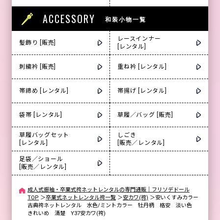
ACCESSORY
和装小物一覧
レースインナー
髪飾り [販売]
[レンタル]
刺繍衿 [販売]
重ね衿 [レンタル]
帯締め [レンタル]
帯揚げ [レンタル]
袋帯 [レンタル]
草履／バッグ [販売]
草履バッグセット
しごき
[レンタル]
[販売／レンタル]
足袋／ショール
[販売／レンタル]
成人式振袖・卒業式袴ネットレンタルの専門通販｜フリソデドール
TOP
＞
卒業式ネットレンタル袴一覧
＞
安カワ(袴)
＞
安いくすみカラー
古典袴ネットレンタル 水色/ミントカラー 牡丹柄 格安 淡い色
きれいめ 清楚 Y37安カワ(袴)