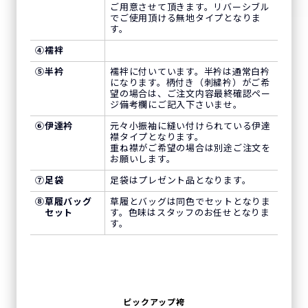
ご用意させて頂きます。リバーシブル
でご使用頂ける無地タイプとなりま
す。
④
襦袢
⑤
半衿
襦袢に付いています。半衿は通常白衿
になります。柄付き（刺繍衿）がご希
望の場合は、ご注文内容最終確認ペー
ジ備考欄にご記入下さいませ。
⑥
伊達衿
元々小振袖に縫い付けられている伊達
襟タイプとなります。
重ね襟がご希望の場合は別途ご注文を
お願いします。
⑦
足袋
足袋はプレゼント品となります。
⑧
草履バッグ
草履とバッグは同色でセットとなりま
セット
す。色味はスタッフのお任せとなりま
す。
ピックアップ袴