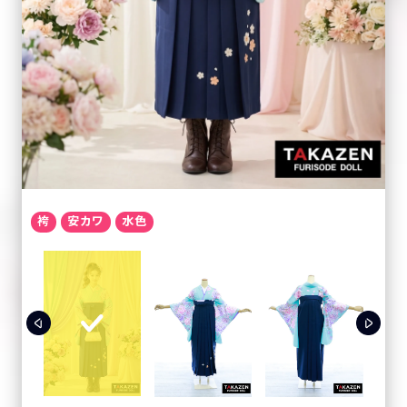
袴
安カワ
水色