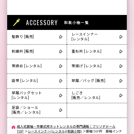
ACCESSORY
和装小物一覧
レースインナー
髪飾り [販売]
[レンタル]
刺繍衿 [販売]
重ね衿 [レンタル]
帯締め [レンタル]
帯揚げ [レンタル]
袋帯 [レンタル]
草履／バッグ [販売]
草履バッグセット
しごき
[レンタル]
[販売／レンタル]
足袋／ショール
[販売／レンタル]
成人式振袖・卒業式袴ネットレンタルの専門通販｜フリソデドール
TOP
＞
レースインナー(レンタル)(和装小物)
＞
振袖つけ衿 振袖インナ