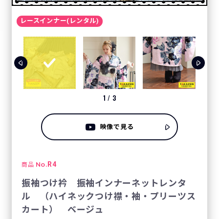
レースインナー(レンタル)
1
/
3
映像で見る
No.
R4
商品
振袖つけ衿 振袖インナーネットレンタ
ル （ハイネックつけ襟・袖・プリーツス
カート） ベージュ