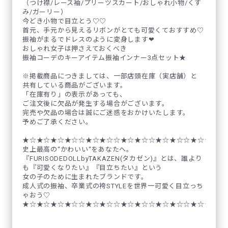
（つけ襟/レース袖/プリーツスカート/おしゃれ小物/くす
み/ガーリー）
今どき小物で目立とう♡♡
首元、手元から見えるリボンがとても可愛くておすすめ♡
振袖がまるでドレスのように変身します❤
おしゃれ女子は押さえておくべき
振袖コーデのキーアイテム振袖インナー3点セット★
※掲載商品につきましては、一部店頭在庫（実店舗）と
共有している商品がございます。
「在庫有り」の表示があっても、
ご注文後に欠品が発生する場合がございます。
完売や欠品の場合は誠にご迷惑をおかけいたします。
予めご了承ください。
★☆★☆★☆★☆☆★☆★☆☆★☆★☆☆★☆★☆☆★☆★☆☆
史上最高の“かわいい“をあなたへ。
『FURISODEDOLLbyTAKAZEN(タカゼン)』とは、誰より
も『可愛くなりたい』『目立ちたい』という
女の子のために生まれたブランドです。
成人式の振袖、卒業式の袴STYLEを世界一可愛く目立っち
ゃおう♡
★☆★☆★☆★☆☆★☆★☆☆★☆★☆☆★☆★☆☆★☆★