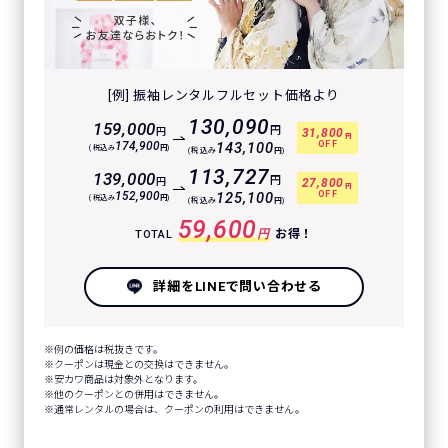
[例] 振袖レンタルフルセット価格より
130,090
159,000
円
円
31,800
円
OFF
174,900
143,100
(税込み
円)
(税込み
円)
113,727
139,000
円
円
27,800
円
OFF
152,900
125,100
(税込み
円)
(税込み
円)
59,600
円
お得！
TOTAL
詳細をLINEで問い合わせる
例の価格は税抜きです。
クーポンは現金との交換はできません。
安カワ商品は対象外となります。
他のクーポンとの併用はできません。
通常レンタルの場合は、クーポンの利用はできません。