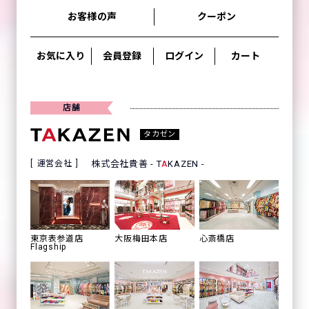
お客様の声
クーポン
お気に入り
会員登録
ログイン
カート
店舗
タカゼン
運営会社
株式会社貴善 - T
A
KAZEN -
心斎橋店
東京表参道店
大阪梅田本店
Flagship