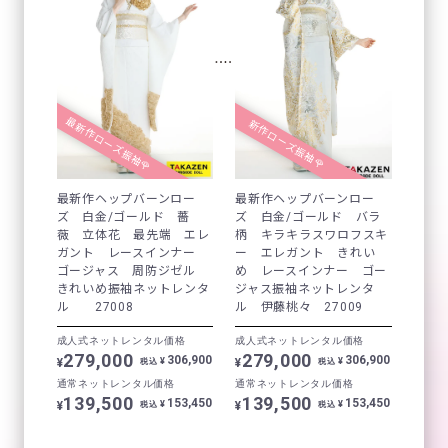
最新作ローズ振袖🌹
新作ローズ振袖🌹
最新作ヘップバーンロー
最新作ヘップバーンロー
ズ 白金/ゴールド 薔
ズ 白金/ゴールド バラ
薇 立体花 最先端 エレ
柄 キラキラスワロフスキ
ガント レースインナー
ー エレガント きれい
ゴージャス 周防ジゼル
め レースインナー ゴー
きれいめ振袖ネットレンタ
ジャス振袖ネットレンタ
ル 27008
ル 伊藤桃々 27009
成人式ネットレンタル価格
成人式ネットレンタル価格
279,000
279,000
306,900
306,900
¥
¥
¥
¥
税込
税込
通常ネットレンタル価格
通常ネットレンタル価格
139,500
139,500
153,450
153,450
¥
¥
¥
¥
税込
税込