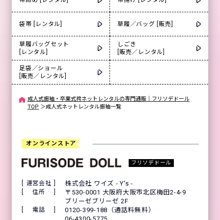
袋帯 [レンタル]
草履／バッグ [販売]
草履バッグセット
しごき
[レンタル]
[販売／レンタル]
足袋／ショール
[販売／レンタル]
成人式振袖・卒業式袴ネットレンタルの専門通販｜フリソデドール
TOP
＞
成人式ネットレンタル振袖一覧
オンラインストア
フリソデドール
運営会社
株式会社 ワイズ - Y's -
住所
〒530-0001 大阪府大阪市北区梅田2-4-9
ブリーゼブリーゼ 2F
電話
0120-399-188（通話料無料）
06-4300-5775