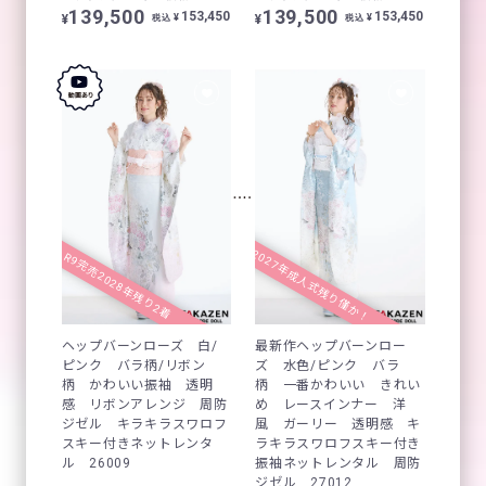
139,500
139,500
153,450
153,450
¥
¥
¥
¥
税込
税込
2027年成人式残り僅か！
R9完売2028年残り2着
ヘップバーンローズ 白/
最新作ヘップバーンロー
ピンク バラ柄/リボン
ズ 水色/ピンク バラ
柄 かわいい振袖 透明
柄 一番かわいい きれい
感 リボンアレンジ 周防
め レースインナー 洋
ジゼル キラキラスワロフ
風 ガーリー 透明感 キ
スキー付きネットレンタ
ラキラスワロフスキー付き
ル 26009
振袖ネットレンタル 周防
ジゼル 27012