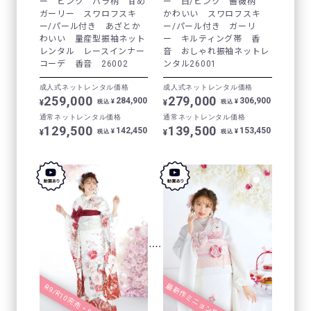
ー ピンク バラ柄 甘め
ー 白/ピンク 薔薇柄
ガーリー スワロフスキ
かわいい スワロフスキ
ー/パール付き あざとか
ー/パール付き ガーリ
わいい 量産型振袖ネット
ー キルティング帯 香
レンタル レースインナー
音 おしゃれ振袖ネットレ
コーデ 香音 26002
ンタル26001
成人式ネットレンタル価格
成人式ネットレンタル価格
259,000
279,000
284,900
306,900
¥
¥
¥
¥
税込
税込
通常ネットレンタル価格
通常ネットレンタル価格
129,500
139,500
142,450
153,450
¥
¥
¥
¥
税込
税込
最新作ミニョン振袖♡
R9/R10完売・R11◎