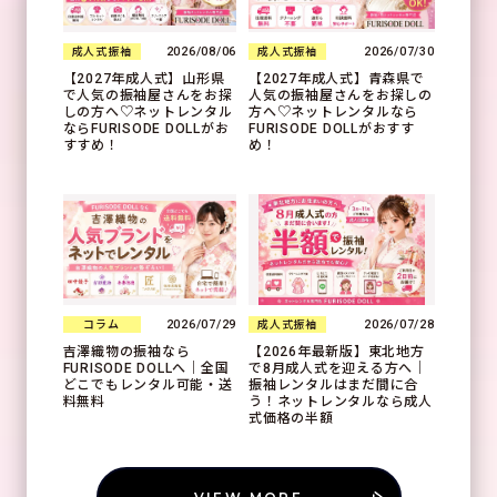
2026/08/06
2026/07/30
成人式振袖
成人式振袖
【2027年成人式】山形県
【2027年成人式】青森県で
で人気の振袖屋さんをお探
人気の振袖屋さんをお探しの
しの方へ♡ネットレンタル
方へ♡ネットレンタルなら
ならFURISODE DOLLがお
FURISODE DOLLがおすす
すすめ！
め！
2026/07/29
2026/07/28
コラム
成人式振袖
吉澤織物の振袖なら
【2026年最新版】東北地方
FURISODE DOLLへ｜全国
で8月成人式を迎える方へ｜
どこでもレンタル可能・送
振袖レンタルはまだ間に合
料無料
う！ネットレンタルなら成人
式価格の半額