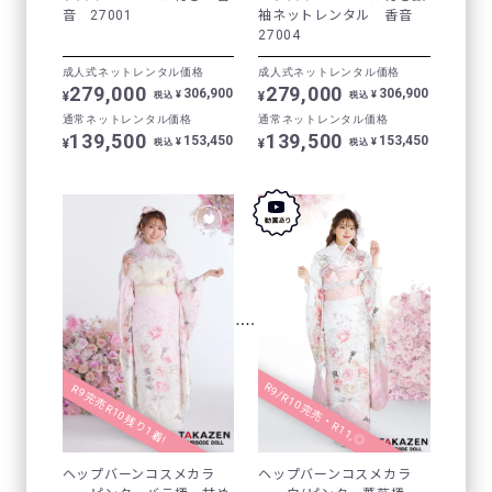
音 27001
袖ネットレンタル 香音
27004
成人式ネットレンタル価格
成人式ネットレンタル価格
279,000
279,000
306,900
306,900
¥
¥
¥
¥
税込
税込
通常ネットレンタル価格
通常ネットレンタル価格
139,500
139,500
153,450
153,450
¥
¥
¥
¥
税込
税込
R9/R10完売・R11,◎
R9完売R10残り1着!
ヘップバーンコスメカラ
ヘップバーンコスメカラ