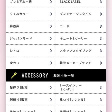
プレミアム古典
BLACK LABEL
くすみカラー
ヴィンテージスタイル
粋古典
モード
ジャパンモード
キュート&ガーリー
レトロ
スタッフスタイリング
安カワ
着物メーカーブランド
ACCESSORY
和装小物一覧
レースインナー
髪飾り [販売]
[レンタル]
刺繍衿 [販売]
重ね衿 [レンタル]
帯締め [レンタル]
帯揚げ [レンタル]