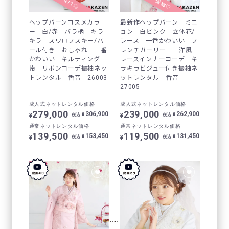
ヘップバーンコスメカラ
最新作ヘップバーン ミニ
ー 白/赤 バラ柄 キラ
ョン 白ピンク 立体花/
キラ スワロフスキー/パ
レース 一番かわいい フ
ール付き おしゃれ 一番
レンチガーリー 洋風
かわいい キルティング
レースインナーコーデ キ
帯 リボンコーデ振袖ネッ
ラキラビジュー付き振袖ネ
トレンタル 香音 26003
ットレンタル 香音
27005
成人式ネットレンタル価格
成人式ネットレンタル価格
279,000
239,000
306,900
262,900
¥
¥
¥
¥
税込
税込
通常ネットレンタル価格
通常ネットレンタル価格
139,500
119,500
153,450
131,450
¥
¥
¥
¥
税込
税込