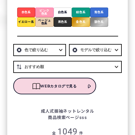
ピンク
赤色系
白色系
緑色系
青色系
色系
ベージュ
イエロー系
黒色系
金色系
銀色系
色系
WEBカタログで見る
成⼈式振袖ネットレンタル
商品検索ページsss
1049
全
件