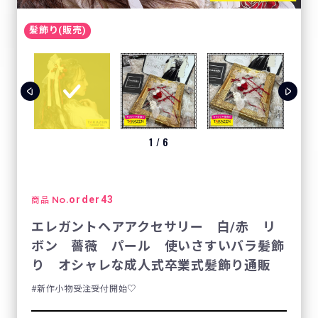
髪飾り(販売)
1
/
6
No.
order43
商品
エレガントヘアアクセサリー 白/赤 リ
ボン 薔薇 パール 使いさすいバラ髪飾
り オシャレな成人式卒業式髪飾り通販
新作小物受注受付開始♡