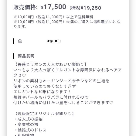
17,500
販売価格:
19,250
¥
¥
[税込]
※10,000円（税込11,000円）以上で送料無料
※10,000円（税込11,000円）未満のご購入は送料着払いとな
ります。
色
赤
白
商品説明
【薔薇とリボンの大人かわいい髪飾り】
いつもより大人っぽくエレガントな雰囲気になれるヘアア
クセ♡
リボンの素材もオーガンジーとサテンなどの生地を
使用しているので軽くなりすぎず
エレガントな印象になります！
薔薇やパールもバラバラに付けれるので
付けたい場所に付けたい量をつけることができます♡
【通販限定オリジナル髪飾り♡】
・成人式の振袖
・卒業式の袴
・結婚式のドレス
・和服着物