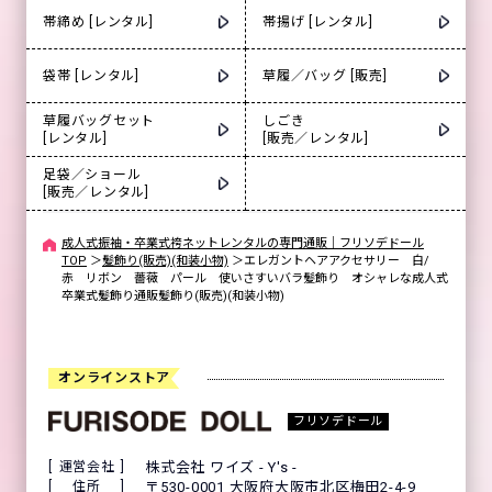
帯締め [レンタル]
帯揚げ [レンタル]
袋帯 [レンタル]
草履／バッグ [販売]
草履バッグセット
しごき
[レンタル]
[販売／レンタル]
足袋／ショール
[販売／レンタル]
成人式振袖・卒業式袴ネットレンタルの専門通販｜フリソデドール
TOP
＞
髪飾り(販売)(和装小物)
＞
エレガントヘアアクセサリー 白/
赤 リボン 薔薇 パール 使いさすいバラ髪飾り オシャレな成人式
卒業式髪飾り通販髪飾り(販売)(和装小物)
オンラインストア
フリソデドール
運営会社
株式会社 ワイズ - Y's -
住所
〒530-0001 大阪府大阪市北区梅田2-4-9