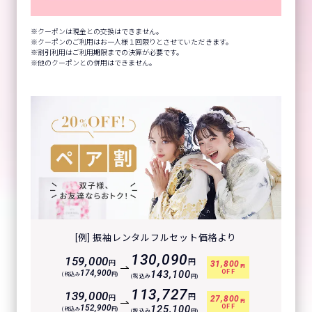
クーポンは現金との交換はできません。
クーポンのご利用はお一人様１回限りとさせていただきます。
割引利用はご利用期限までの決算が必要です。
他のクーポンとの併用はできません。
[例] 振袖レンタルフルセット価格より
130,090
159,000
円
円
31,800
円
OFF
174,900
143,100
(税込み
円)
(税込み
円)
113,727
139,000
円
円
27,800
円
OFF
152,900
125,100
(税込み
円)
(税込み
円)