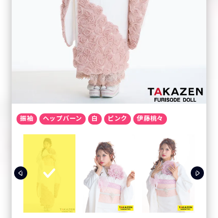
振袖
ヘップバーン
白
ピンク
伊藤桃々