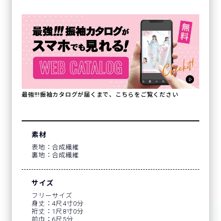
最強!!!振袖カタログが届くまで、こちらをご覧ください
素材
表地：合成繊維
裏地：合成繊維
サイズ
フリーサイズ
身丈：4尺4寸0分
裄丈：1尺8寸0分
前巾：6尺5分