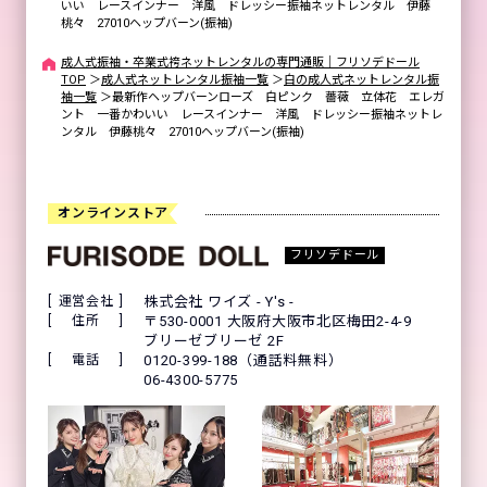
いい レースインナー 洋風 ドレッシー振袖ネットレンタル 伊藤
桃々 27010ヘップバーン(振袖)
成人式振袖・卒業式袴ネットレンタルの専門通販｜フリソデドール
TOP
＞
成人式ネットレンタル振袖一覧
＞
白の成人式ネットレンタル振
袖一覧
＞
最新作ヘップバーンローズ 白ピンク 薔薇 立体花 エレガ
ント 一番かわいい レースインナー 洋風 ドレッシー振袖ネットレ
ンタル 伊藤桃々 27010ヘップバーン(振袖)
オンラインストア
フリソデドール
運営会社
株式会社 ワイズ - Y's -
住所
〒530-0001 大阪府大阪市北区梅田2-4-9
ブリーゼブリーゼ 2F
電話
0120-399-188（通話料無料）
06-4300-5775