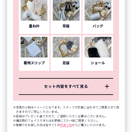
重ね衿
草履
バッグ
着物スリップ
足袋
ショール
セット内容をすべて見る
写真の小物はイメージとなります。スタッフが衣装に合わせてご用意させて頂
きますのでご安心くださいませ。
足袋はプレゼント品ですので、ご返却いただく必要はございません。
補正用のフェイスタオルはお客様にて3～4枚ご用意ください。
髪飾りをお探しの方は当サイトの
和装小物
からご購入いただけます。