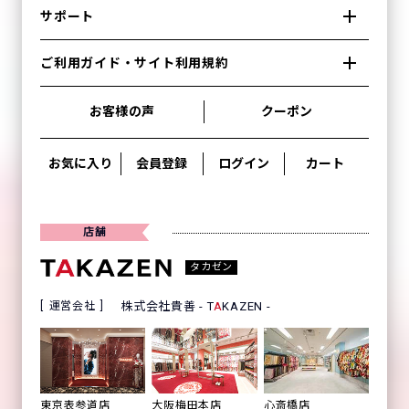
サポート
ご利用ガイド・サイト利用規約
お客様の声
クーポン
お気に入り
会員登録
ログイン
カート
店舗
タカゼン
運営会社
株式会社貴善 - T
A
KAZEN -
心斎橋店
東京表参道店
大阪梅田本店