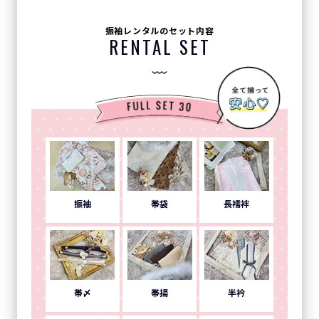
振袖レンタルのセット内容
RENTAL SET
振袖
帯袋
長襦袢
帯〆
帯揚
半衿