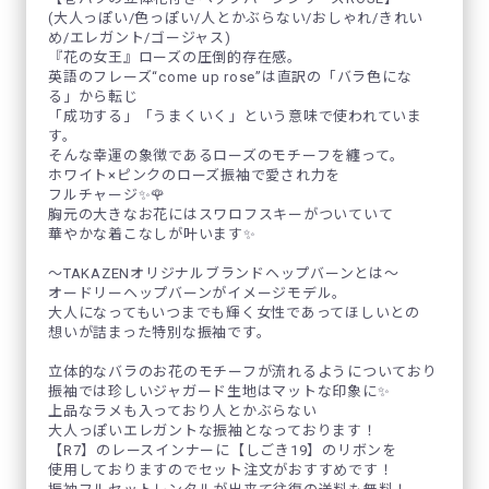
(大人っぽい/色っぽい/人とかぶらない/おしゃれ/きれい
め/エレガント/ゴージャス)
『花の女王』ローズの圧倒的存在感。
英語のフレーズ“come up rose”は直訳の「バラ色にな
る」から転じ
「成功する」「うまくいく」という意味で使われていま
す。
そんな幸運の象徴であるローズのモチーフを纏って。
ホワイト×ピンクのローズ振袖で愛され力を
フルチャージ✨🌹
胸元の大きなお花にはスワロフスキーがついていて
華やかな着こなしが叶います✨
～TAKAZENオリジナルブランドヘップバーンとは～
オードリーヘップバーンがイメージモデル。
大人になってもいつまでも輝く女性であってほしいとの
想いが詰まった特別な振袖です。
立体的なバラのお花のモチーフが流れるようについており
振袖では珍しいジャガード生地はマットな印象に✨
上品なラメも入っており人とかぶらない
大人っぽいエレガントな振袖となっております！
【R7】のレースインナーに【しごき19】のリボンを
使用しておりますのでセット注文がおすすめです！