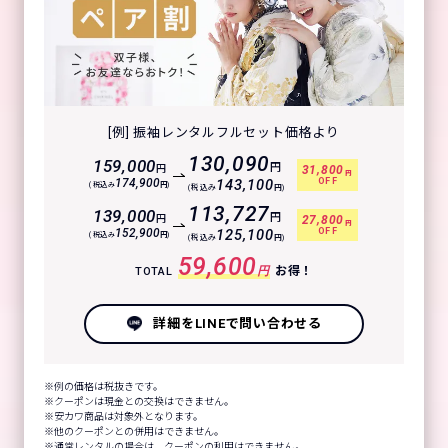
[例] 振袖レンタルフルセット価格より
130,090
159,000
円
円
31,800
円
OFF
174,900
143,100
(税込み
円)
(税込み
円)
113,727
139,000
円
円
27,800
円
OFF
152,900
125,100
(税込み
円)
(税込み
円)
59,600
円
お得！
TOTAL
詳細をLINEで問い合わせる
例の価格は税抜きです。
クーポンは現金との交換はできません。
安カワ商品は対象外となります。
他のクーポンとの併用はできません。
通常レンタルの場合は、クーポンの利用はできません。