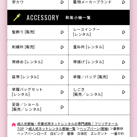
安カワ
着物メーカーブランド
ACCESSORY
和装小物一覧
レースインナー
髪飾り [販売]
[レンタル]
刺繍衿 [販売]
重ね衿 [レンタル]
帯締め [レンタル]
帯揚げ [レンタル]
袋帯 [レンタル]
草履／バッグ [販売]
草履バッグセット
しごき
[レンタル]
[販売／レンタル]
足袋／ショール
[販売／レンタル]
成人式振袖・卒業式袴ネットレンタルの専門通販｜フリソデドール
TOP
＞
成人式ネットレンタル振袖一覧
＞
ヘップバーン(振袖)
＞
最新作
ヘップバーンローズ 白ピンク 薔薇 立体花 エレガント 一番かわ