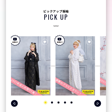
ピックアップ振袖
PICK UP
2027年成人式残り1着！
2027年成
衝撃のプライスダウン！