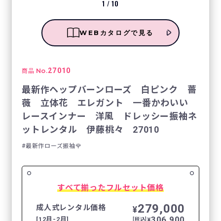
1
/
10
WEBカタログで見る
No.
27010
商品
最新作ヘップバーンローズ 白ピンク 薔
薇 立体花 エレガント 一番かわいい
レースインナー 洋風 ドレッシー振袖ネ
ットレンタル 伊藤桃々 27010
最新作ローズ振袖🌹
すべて揃ったフルセット価格
279,000
成人式レンタル価格
¥
306,900
[12月-2月]
¥
[税込]