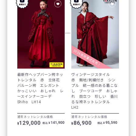
2026年卒業式完売！
最新作ヘップバーン袴ネッ
ヴィンテージスタイル
トレンタル 赤 立体花
赤 無地/刺繍付き シン
バルーン袴 エレガント
プル 統一感のある着こな
かっこいい おしゃれ レ
し ブーツコーデ おしゃ
ースインナーコーデ
れ 目立つ 珍しい 香川
Shiho LH14
るな袴ネットレンタル
LH2
通常ネットレンタル価格
通常ネットレンタル価格
129,000
86,900
141,900
95,590
¥
¥
¥
¥
税込
税込