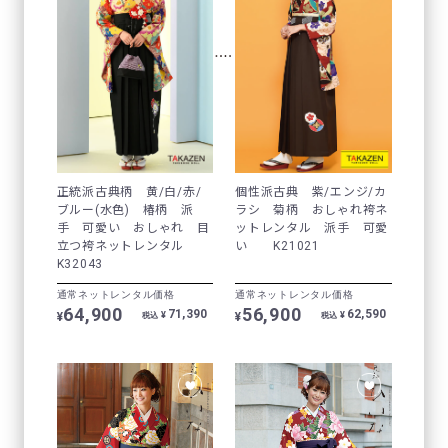
正統派古典柄 黄/白/赤/
個性派古典 紫/エンジ/カ
ブルー(水色) 椿柄 派
ラシ 菊柄 おしゃれ袴ネ
手 可愛い おしゃれ 目
ットレンタル 派手 可愛
立つ袴ネットレンタル
い K21021
K32043
通常ネットレンタル価格
通常ネットレンタル価格
64,900
56,900
71,390
62,590
¥
¥
¥
¥
税込
税込