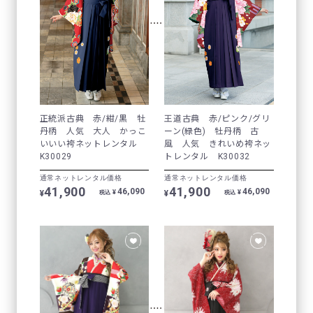
正統派古典 赤/紺/黒 牡
王道古典 赤/ピンク/グリ
丹柄 人気 大人 かっこ
ーン(緑色) 牡丹柄 古
いいい袴ネットレンタル
風 人気 きれいめ袴ネッ
K30029
トレンタル K30032
通常ネットレンタル価格
通常ネットレンタル価格
41,900
41,900
46,090
46,090
¥
¥
¥
¥
税込
税込