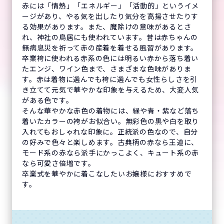
赤には「情熱」「エネルギー」「活動的」というイメ
ージがあり、やる気を出したり気分を高揚させたりす
る効果があります。また、魔除けの意味があるとさ
れ、神社の鳥居にも使われています。昔は赤ちゃんの
無病息災を祈って赤の産着を着せる風習があります。
卒業袴に使われる赤系の色には明るい赤から落ち着い
たエンジ、ワイン色まで、さまざまな色味がありま
す。赤は着物に選んでも袴に選んでも女性らしさを引
き立てて元気で華やかな印象を与えるため、大変人気
がある色です。
そんな華やかな赤色の着物には、緑や青・紫など落ち
着いたカラーの袴がお似合い。無彩色の黒や白を取り
入れてもおしゃれな印象に。正統派の色なので、自分
の好みで色々と楽しめます。古典柄の赤なら王道に、
モード系の赤なら派手にかっこよく、キュート系の赤
なら可愛さ倍増です。
卒業式を華やかに着こなしたいお嬢様におすすめで
す。