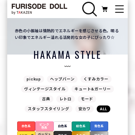
赤色の小振袖は情熱的でエネルギーを感じさせる色。明る
い印象でエネルギー溢れる活発的な女の子にぴったり☆
HAKAMA STYLE
pickup
ヘップバーン
くすみカラー
ヴィンテージスタイル
キュート&ガーリー
古典
レトロ
モード
スタッフスタイリング
安カワ
ALL
ピンク
赤色系
白色系
緑色系
青色系
色系
ベージュ