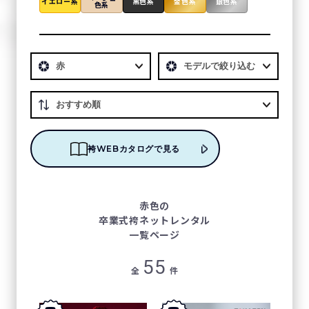
イエロー系
黒色系
金色系
銀色系
色系
袴WEBカタログで見る
赤色の
卒業式袴ネットレンタル
一覧ページ
55
全
件