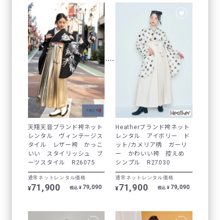
天翔天音ブランド袴ネット
Heatherブランド袴ネット
レンタル ヴィンテージス
レンタル アイボリー ド
タイル レザー袴 かっこ
ット/カメリア柄 ガーリ
いい スタイリッシュ ブ
ー かわいい袴 控えめ
ーツスタイル R26075
シンプル R27030
通常ネットレンタル価格
通常ネットレンタル価格
71,900
71,900
79,090
79,090
¥
¥
¥
¥
税込
税込