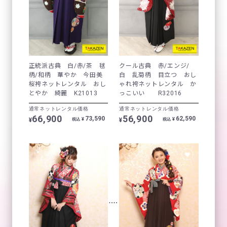
正統派古典 白/赤/茶 毬
クール古典 赤/エンジ/
柄/和柄 華やか 今田美
白 乱菊柄 目立つ おし
桜袴ネットレンタル おし
ゃれ袴ネットレンタル か
とやか 綺麗 K21013
っこいい R32016
通常ネットレンタル価格
通常ネットレンタル価格
66,900
56,900
73,590
62,590
¥
¥
¥
¥
税込
税込