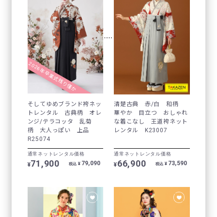
2026年卒業式残り僅か
そしてゆめブランド袴ネッ
清楚古典 赤/白 和柄
トレンタル 古典柄 オレ
華やか 目立つ おしゃれ
ンジ/テラコッタ 乱菊
な着こなし 王道袴ネット
柄 大人っぽい 上品
レンタル K23007
R25074
通常ネットレンタル価格
通常ネットレンタル価格
71,900
66,900
79,090
73,590
¥
¥
¥
¥
税込
税込