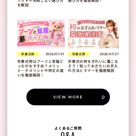
リットや失敗しない選び方
選び方を徹底解説！
を解説
2026/07/31
2026/07/27
卒業式袴
卒業式袴
卒業式袴はブーツと草履ど
卒業式の袴をきれいに着こな
っちがおすすめ？メリッ
そう！知っておきたいお手入
ト・デメリットや袴丈の違
れ方法とマナーを徹底解説
いを徹底解説！
VIEW MORE
よくあるご質問
Q&A