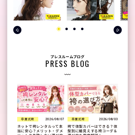
プレスルームブログ
PRESS BLOG
2026/08/07
2026/08/03
卒業式袴
卒業式袴
ネットで袴レンタルって本
袴で体型カバーはできる？体
当に安心？メリット・デメ
型別に細見えする袴コーデ＆