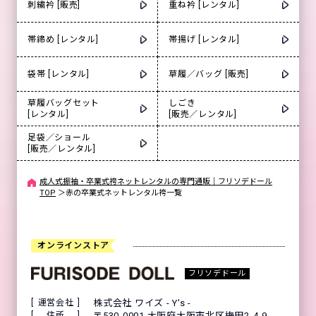
刺繍衿 [販売]
重ね衿 [レンタル]
帯締め [レンタル]
帯揚げ [レンタル]
袋帯 [レンタル]
草履／バッグ [販売]
草履バッグセット
しごき
[レンタル]
[販売／レンタル]
足袋／ショール
[販売／レンタル]
成人式振袖・卒業式袴ネットレンタルの専門通販｜フリソデドール
TOP
＞
赤の卒業式ネットレンタル袴一覧
オンラインストア
フリソデドール
運営会社
株式会社 ワイズ - Y's -
住所
〒530-0001 大阪府大阪市北区梅田2-4-9