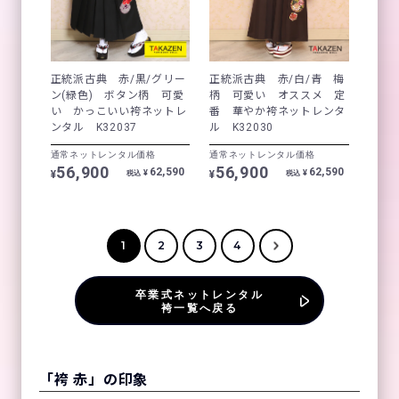
正統派古典 赤/黒/グリー
正統派古典 赤/白/青 梅
ン(緑色) ボタン柄 可愛
柄 可愛い オススメ 定
い かっこいい袴ネットレ
番 華やか袴ネットレンタ
ンタル K32037
ル K32030
通常ネットレンタル価格
通常ネットレンタル価格
56,900
56,900
62,590
62,590
¥
¥
¥
¥
税込
税込
1
2
3
4
卒業式ネットレンタル
袴一覧へ戻る
「袴 赤」の印象