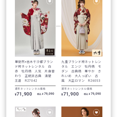
華徒然×吉木千沙都ブラン
九重ブランド袴ネットレン
ド袴ネットレンタル 白
タル エンジ 牡丹柄 モ
赤 牡丹柄 人気 片身替
ダン 古典柄 華やか き
わり 正統派古典 清楚
れいめ 大人っぽい 古
王道 R27042
風 大正ロマン R26053
通常ネットレンタル価格
通常ネットレンタル価格
71,900
71,900
79,090
79,090
¥
¥
¥
¥
税込
税込