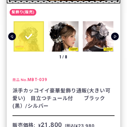
髪飾り(販売)
1
/
8
No.
MBT-039
商品
派手カッコイイ豪華髪飾り通販(大きい可
愛い) 目立つチュール付 ブラック
(黒）/シルバー
21,800
販売価格:
23,980
¥
¥
[税込]