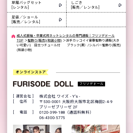
草履バッグセット
しごき
[レンタル]
[販売／レンタル]
足袋／ショール
[販売／レンタル]
成人式振袖・卒業式袴ネットレンタルの専門通販｜フリソデドール
TOP
＞
髪飾り(販売)(和装小物)
＞
派手カッコイイ豪華髪飾り通販(大き
い可愛い) 目立つチュール付 ブラック(黒）/シルバー髪飾り(販売)
(和装小物)
オンラインストア
フリソデドール
運営会社
株式会社 ワイズ - Y's -
住所
〒530-0001 大阪府大阪市北区梅田2-4-9
ブリーゼブリーゼ 2F
電話
0120-399-188（通話料無料）
06-4300-5775