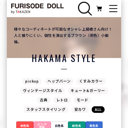
様々なコーディネートが可能なオシャレ上級者さん向け！
人と被りにくい、個性を演出するブラウン（茶色）小振
袖。
HAKAMA STYLE
pickup
ヘップバーン
くすみカラー
ヴィンテージスタイル
キュート&ガーリー
古典
レトロ
モード
スタッフスタイリング
安カワ
ALL
ピンク
赤色系
白色系
緑色系
青色系
色系