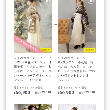
2026年卒業式残り僅か
くすみカラーガーリー ブ
くすみカラーガーリー
ラウン(茶色)/ベージュ 洋
茶/ブラウン 小花柄 柄
風花柄 くすみカラー お
小さめ 大人気 おしゃ
しゃれ アンティーク ワ
れ 今どきな色合い かわ
ントーンコーデ袴ネットレ
いい袴ネットレンタル
ンタル K22010
R22029
通常ネットレンタル価格
通常ネットレンタル価格
66,900
66,900
73,590
73,590
¥
¥
¥
¥
税込
税込