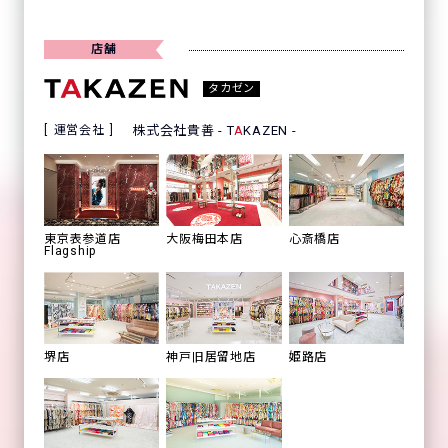
店舗
タカゼン
運営会社
株式会社貴善 - T
A
KAZEN -
心斎橋店
東京表参道店
大阪梅田本店
Flagship
姫路店
堺店
神戸旧居留地店