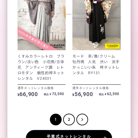
2026年卒業式残り僅か
くすみカラーレトロ ブラ
モード 茶/黄/クリーム
ウン/淡い色 小花柄/立体
牡丹柄 人気 渋い 派手
花 アンティーク調 レト
かっこいい系 袴ネットレ
ロモダン 個性的袴ネット
ンタル RY131
レンタル V24031
通常ネットレンタル価格
通常ネットレンタル価格
66,900
56,900
73,590
62,590
¥
¥
¥
¥
税込
税込
1
2
卒業式ネットレンタル