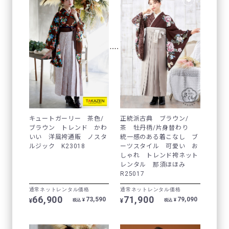
キュートガーリー 茶色/
正統派古典 ブラウン/
ブラウン トレンド かわ
茶 牡丹柄/片身替わり
いい 洋風袴通販 ノスタ
統一感のある着こなし ブ
ルジック K23018
ーツスタイル 可愛い お
しゃれ トレンド袴ネット
レンタル 那須ほほみ
R25017
通常ネットレンタル価格
通常ネットレンタル価格
66,900
71,900
73,590
79,090
¥
¥
¥
¥
税込
税込