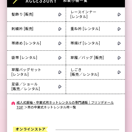
ACCESSORY
和装小物一覧
レースインナー
髪飾り [販売]
[レンタル]
刺繍衿 [販売]
重ね衿 [レンタル]
帯締め [レンタル]
帯揚げ [レンタル]
袋帯 [レンタル]
草履／バッグ [販売]
草履バッグセット
しごき
[レンタル]
[販売／レンタル]
足袋／ショール
[販売／レンタル]
成人式振袖・卒業式袴ネットレンタルの専門通販｜フリソデドール
TOP
＞
茶の卒業式ネットレンタル袴一覧
オンラインストア