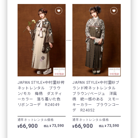
JAPAN STYLE×中村里砂袴
JAPAN STYLE×中村里砂ブ
ネットレンタル ブラウ
ランド袴ネットレンタル
ン/モカ 梅柄 ダスティ
ブラウン/ベージュ 洋風
ーカラー 落ち着いた色
柄 統一感のある スモー
リボンコーデ R24049
キーカラー ブラウンコー
デ R24052
通常ネットレンタル価格
通常ネットレンタル価格
66,900
66,900
73,590
73,590
¥
¥
¥
¥
税込
税込