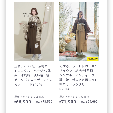
玉城ティナ×紅一点袴ネッ
くすみカラーレトロ 茶/
トレンタル ベージュ/薄
ブラウン 総柄/牡丹柄
茶 洋風柄 淡い色 統一
シンプル アンティーク
感 リボンコーデ くすみ
調 統一感のある着こなし
カラー R24076
袴ネットレンタル
R25041
通常ネットレンタル価格
通常ネットレンタル価格
66,900
71,900
73,590
79,090
¥
¥
¥
¥
税込
税込