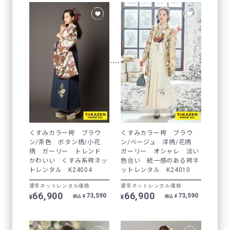
くすみカラー袴 ブラウ
くすみカラー袴 ブラウ
ン/茶色 ボタン柄/小花
ン/ベージュ 洋柄/花柄
柄 ガーリー トレンド
ガーリー オシャレ 淡い
かわいい くすみ系袴ネッ
色合い 統一感のある袴ネ
トレンタル K24004
ットレンタル K24010
通常ネットレンタル価格
通常ネットレンタル価格
66,900
66,900
73,590
73,590
¥
¥
¥
¥
税込
税込