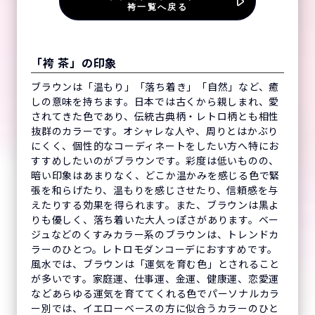
袴一覧へ戻る
「袴 茶」の印象
ブラウンは「温もり」「落ち着き」「自然」など、癒
しの意味を持ちます。日本では古くから親しまれ、愛
されてきた色であり、伝統古典柄・レトロ柄とも相性
抜群のカラーです。オシャレな人や、周りとはかぶり
にくく、個性的なコーディネートをしたい方へ特にお
すすめしたいのがブラウンです。彩度は低いものの、
暗い印象はあまりなく、どこか温かみを感じる色で緊
張を和らげたり、温もりを感じさせたり、信頼感を与
えたりする効果を得られます。また、ブラウンは黒よ
りも優しく、落ち着いた大人っぽさがあります。ベー
ジュなどのくすみカラー系のブラウンは、トレンドカ
ラーのひとつ。レトロモダンコーデにおすすめです。
風水では、ブラウンは「運気を育む色」とされること
が多いです。家庭運、仕事運、金運、健康運、恋愛運
などあらゆる運気を育ててくれる色でパーソナルカラ
ー別では、イエローベースの方に似合うカラーのひと