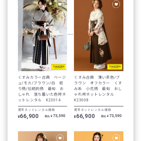
くすみカラー古典 ベージ
くすみ古典 薄い茶色/ブ
ュ/モカ/ブラウン/白 絞
ラウン オフカラー くす
り柄/伝統的柄 最旬 お
み系 小花柄 最旬 おし
しゃれ 落ち着いた色袴ネ
ゃれ袴ネットレンタル
ットレンタル K23014
K23008
通常ネットレンタル価格
通常ネットレンタル価格
66,900
66,900
73,590
73,590
¥
¥
¥
¥
税込
税込