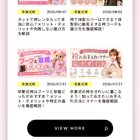
2026/08/07
2026/08/03
卒業式袴
卒業式袴
ネットで袴レンタルって本
袴で体型カバーはできる？体
当に安心？メリット・デメ
型別に細見えする袴コーデ＆
リットや失敗しない選び方
選び方を徹底解説！
を解説
2026/07/31
2026/07/27
卒業式袴
卒業式袴
卒業式袴はブーツと草履ど
卒業式の袴をきれいに着こな
っちがおすすめ？メリッ
そう！知っておきたいお手入
ト・デメリットや袴丈の違
れ方法とマナーを徹底解説
いを徹底解説！
VIEW MORE