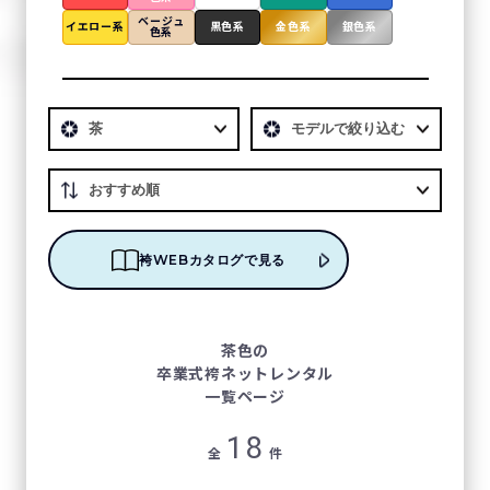
ベージュ
イエロー系
黒色系
金色系
銀色系
色系
袴WEBカタログで見る
茶色の
卒業式袴ネットレンタル
一覧ページ
18
全
件