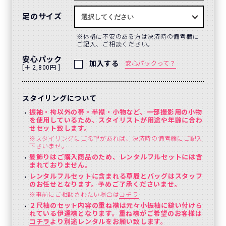
足のサイズ
体格に不安のある方は決済時の備考欄に
ご記入、ご相談ください。
安心パック
加入する
安心パックって？
[＋ 2,800円 ]
スタイリングについて
振袖・袴以外の帯・半襟・小物など、一部撮影用の小物
を使用しているため、スタイリストが用途や年齢に合わ
せセット致します。
※スタイリングにご希望があれば、決済時の備考欄にご記入
下さいませ。
髪飾りはご購入商品のため、レンタルフルセットには含
まれておりません。
レンタルフルセットに含まれる草履とバッグはスタッフ
のお任せとなります。予めご了承くださいませ。
※事前にご相談されたい場合は
コチラ
２尺袖のセット内容の重ね襟は元々小振袖に縫い付けら
れている伊達襟となります。重ね襟がご希望のお客様は
コチラ
より別途レンタルをお願い致します。