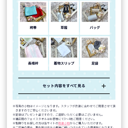
袴帯
草履
バッグ
長襦袢
着物スリップ
足袋
セット内容をすべて見る
写真の小物はイメージとなります。スタッフが衣装に合わせてご用意させて頂
きますのでご安心くださいませ。
足袋はプレゼント品ですので、ご返却いただく必要はございません。
補正用のフェイスタオルはお客様にて3～4枚ご用意ください。
髪飾りをお探しの方は当サイトの
和装小物
からご購入いただけます。
二尺袖の場合、重ね袴は元々小振袖に縫いつけられている伊達衿となります。