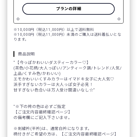
プランの詳細
※10,000円（税込11,000円）以上で送料無料
※10,000円（税込11,000円）未満のご購入は送料着払いとな
ります。
商品説明
"【今っぽかわいいダスティーカラー♡】
(茶色/小花柄/大人っぽい/アンティーク調/トレンド/人気/
上品/くすみ色/かわいい)
エモかわいいくすみカラーはイマドキ女子に大人気♡
派手すぎないカラーは大人っぽ女子必見！
甘すぎない色合いは万人受け間違いなし☆"
"※下の袴の色は必ずご指定
【ご注文内容最終確認ページ】
の備考欄にご記入下さいませ。
※刺繍衿(半衿)は、通常白衿になります。
柄付きがご希望の方は、【ご注文内容最終確認ページ】