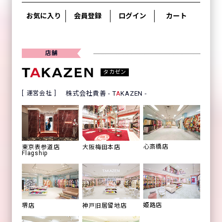
お気に入り
会員登録
ログイン
カート
店舗
タカゼン
運営会社
株式会社貴善 - T
A
KAZEN -
心斎橋店
東京表参道店
大阪梅田本店
Flagship
姫路店
堺店
神戸旧居留地店