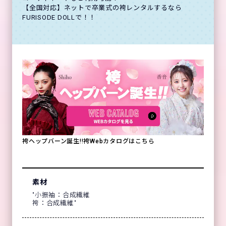
【全国対応】ネットで卒業式の袴レンタルするなら
FURISODE DOLLで！！
袴ヘップバーン誕生!!袴Webカタログはこちら
素材
"小振袖：合成繊維
袴：合成繊維"