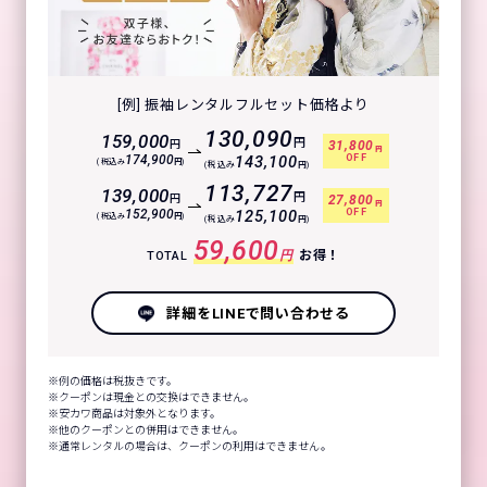
[例] 振袖レンタルフルセット価格より
130,090
159,000
円
円
31,800
円
OFF
174,900
143,100
(税込み
円)
(税込み
円)
113,727
139,000
円
円
27,800
円
OFF
152,900
125,100
(税込み
円)
(税込み
円)
59,600
円
お得！
TOTAL
詳細をLINEで問い合わせる
例の価格は税抜きです。
クーポンは現金との交換はできません。
安カワ商品は対象外となります。
他のクーポンとの併用はできません。
通常レンタルの場合は、クーポンの利用はできません。