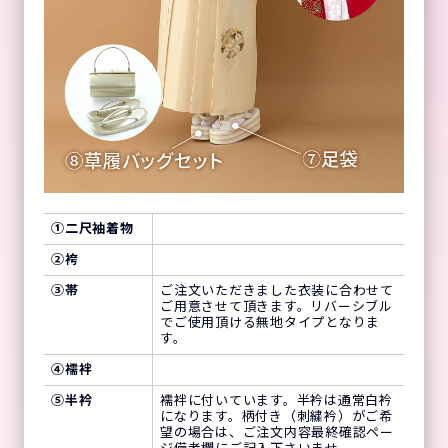
①
二尺袖着物
②
袴
③
帯
ご注文いただきました衣装に合わせて
ご用意させて頂きます。リバーシブル
でご使用頂ける無地タイプとなりま
す。
④
襦袢
⑤
半衿
襦袢に付いています。半衿は通常白衿
になります。柄付き（刺繍衿）がご希
望の場合は、ご注文内容最終確認ペー