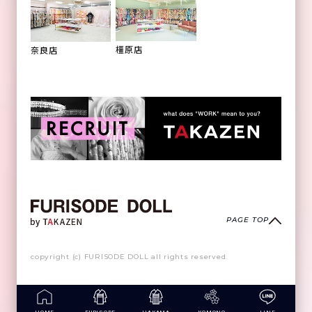
橿原店
奈良店
PAGE TOP
copyright (c) FURISODE DOLL all rights reserved.