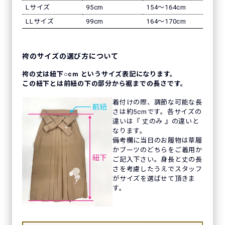
Lサイズ
95cm
154〜164cm
LLサイズ
99cm
164〜170cm
袴のサイズの選び方について
袴の丈は紐下○cm というサイズ表記になります。
この紐下とは前紐の下の部分から裾までの長さです。
着付けの際、調節な可能な長
さは約5cmです。各サイズの
違いは『 丈のみ 』の違いと
なります。
備考欄に当日のお履物は草履
かブーツのどちらをご着用か
ご記入下さい。身長と丈の長
さを考慮したうえでスタッフ
がサイズを選ばせて頂きま
す。