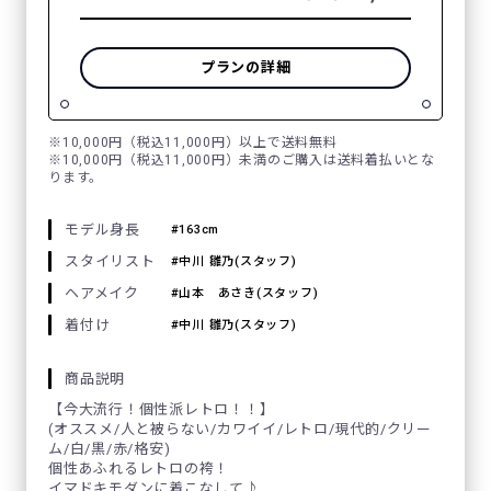
プランの詳細
※10,000円（税込11,000円）以上で送料無料
※10,000円（税込11,000円）未満のご購入は送料着払いとな
ります。
モデル身長
163cm
スタイリスト
中川 雛乃(スタッフ)
ヘアメイク
山本 あさき(スタッフ)
着付け
中川 雛乃(スタッフ)
商品説明
【今大流行！個性派レトロ！！】
(オススメ/人と被らない/カワイイ/レトロ/現代的/クリー
ム/白/黒/赤/格安)
個性あふれるレトロの袴！
イマドキモダンに着こなして♪