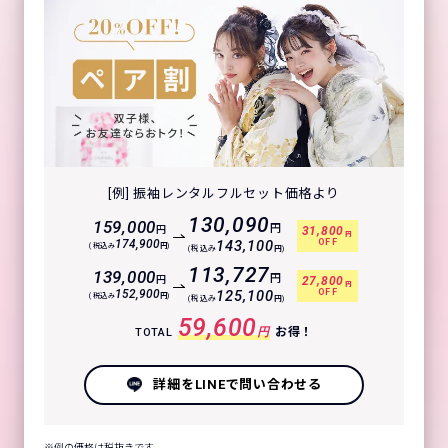
[例] 振袖レンタルフルセット価格より
130,090
159,000
円
円
31,800
円
OFF
174,900
143,100
(税込み
円)
(税込み
円)
113,727
139,000
円
円
27,800
円
OFF
152,900
125,100
(税込み
円)
(税込み
円)
59,600
円
お得！
TOTAL
詳細をLINEで問い合わせる
例の価格は税抜きです。