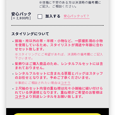
体格に不安のある方は決済時の備考欄に
ご記入、ご相談ください。
安心パック
加入する
安心パックって？
[＋ 2,800円 ]
スタイリングについて
振袖・袴以外の帯・半襟・小物など、一部撮影用の小物
を使用しているため、スタイリストが用途や年齢に合わ
せセット致します。
※スタイリングにご希望があれば、決済時の備考欄にご記入
下さいませ。
髪飾りはご購入商品のため、レンタルフルセットには含
まれておりません。
レンタルフルセットに含まれる草履とバッグはスタッフ
のお任せとなります。予めご了承くださいませ。
※事前にご相談されたい場合は
コチラ
２尺袖のセット内容の重ね襟は元々小振袖に縫い付けら
れている伊達襟となります。重ね襟がご希望のお客様は
コチラ
より別途レンタルをお願い致します。