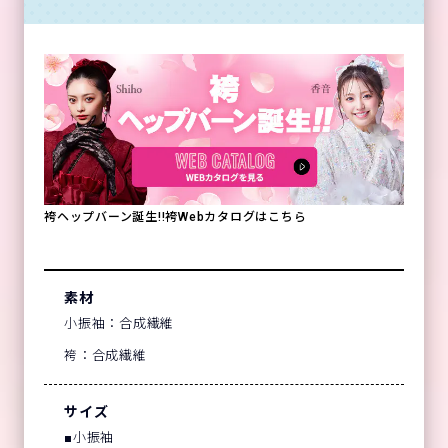
袴ヘップバーン誕生!!袴Webカタログはこちら
素材
小振袖：合成繊維
袴：合成繊維
サイズ
■小振袖