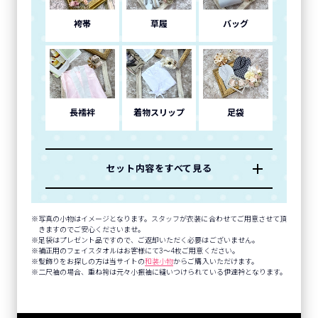
袴帯
草履
バッグ
長襦袢
着物スリップ
足袋
セット内容をすべて見る
写真の小物はイメージとなります。スタッフが衣装に合わせてご用意させて頂
きますのでご安心くださいませ。
足袋はプレゼント品ですので、ご返却いただく必要はございません。
補正用のフェイスタオルはお客様にて3～4枚ご用意ください。
髪飾りをお探しの方は当サイトの
和装小物
からご購入いただけます。
二尺袖の場合、重ね袴は元々小振袖に縫いつけられている伊達衿となります。