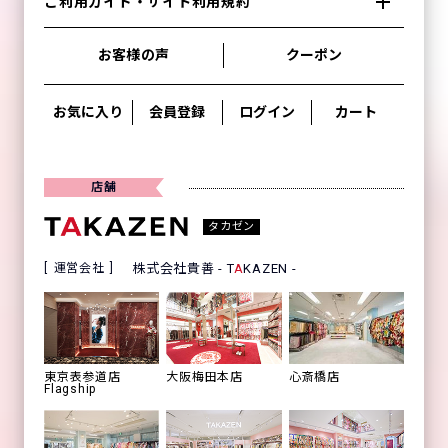
ご利用ガイド・サイト利用規約
お客様の声
クーポン
お気に入り
会員登録
ログイン
カート
店舗
タカゼン
運営会社
株式会社貴善 - T
A
KAZEN -
心斎橋店
東京表参道店
大阪梅田本店
Flagship