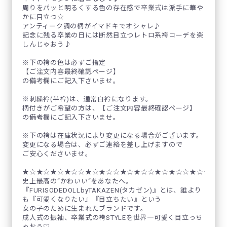
周りをパッと明るくする色の存在感で卒業式は派手に華や
かに目立つ☆
アンティーク調の柄がイマドキでオシャレ♪
記念に残る卒業の日には断然目立つレトロ系袴コーデを楽
しんじゃおう♪
※下の袴の色は必ずご指定
【ご注文内容最終確認ページ】
の備考欄にご記入下さいませ。
※刺繍衿(半衿)は、通常白衿になります。
柄付きがご希望の方は、【ご注文内容最終確認ページ】
の備考欄にご記入下さいませ。
※下の袴は在庫状況により変更になる場合がございます。
変更になる場合は、必ずご連絡を差し上げますので
ご安心くださいませ。
★☆★☆★☆★☆☆★☆★☆☆★☆★☆☆★☆★☆☆★☆★☆☆
史上最高の“かわいい“をあなたへ。
『FURISODEDOLLbyTAKAZEN(タカゼン)』とは、誰より
も『可愛くなりたい』『目立ちたい』という
女の子のために生まれたブランドです。
成人式の振袖、卒業式の袴STYLEを世界一可愛く目立っち
ゃおう♡