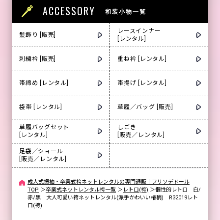
ACCESSORY
和装小物一覧
レースインナー
髪飾り [販売]
[レンタル]
刺繍衿 [販売]
重ね衿 [レンタル]
帯締め [レンタル]
帯揚げ [レンタル]
袋帯 [レンタル]
草履／バッグ [販売]
草履バッグセット
しごき
[レンタル]
[販売／レンタル]
足袋／ショール
[販売／レンタル]
成人式振袖・卒業式袴ネットレンタルの専門通販｜フリソデドール
TOP
＞
卒業式ネットレンタル袴一覧
＞
レトロ(袴)
＞
個性的レトロ 白/
赤/黒 大人可愛い袴ネットレンタル(派手かわいい椿柄) R32019レト
ロ(袴)