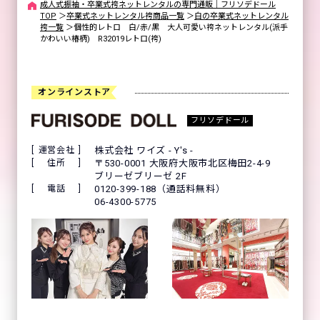
成人式振袖・卒業式袴ネットレンタルの専門通販｜フリソデドール
TOP
＞
卒業式ネットレンタル袴商品一覧
＞
白の卒業式ネットレンタル
袴一覧
＞
個性的レトロ 白/赤/黒 大人可愛い袴ネットレンタル(派手
かわいい椿柄) R32019レトロ(袴)
オンラインストア
フリソデドール
運営会社
株式会社 ワイズ - Y's -
住所
〒530-0001 大阪府大阪市北区梅田2-4-9
ブリーゼブリーゼ 2F
電話
0120-399-188（通話料無料）
06-4300-5775