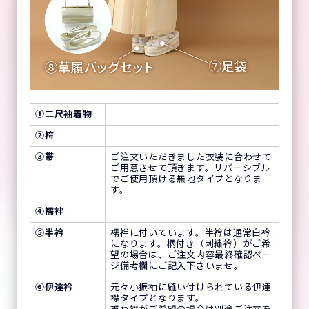
①
二尺袖着物
②
袴
③
帯
ご注文いただきました衣装に合わせて
ご用意させて頂きます。リバーシブル
でご使用頂ける無地タイプとなりま
す。
④
襦袢
⑤
半衿
襦袢に付いています。半衿は通常白衿
になります。柄付き（刺繍衿）がご希
望の場合は、ご注文内容最終確認ペー
ジ備考欄にご記入下さいませ。
⑥
伊達衿
元々小振袖に縫い付けられている伊達
襟タイプとなります。