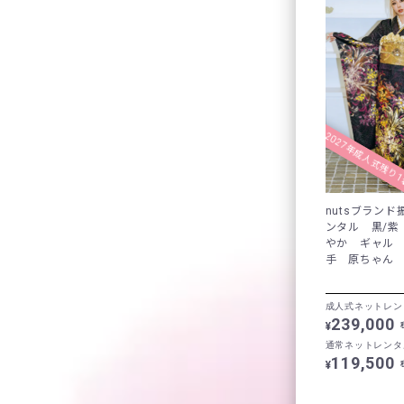
2027年成人式残り
nutsブラン
ンタル 黒/紫
やか ギャル
手 原ちゃん K
成人式ネットレン
239,000
¥
通常ネットレンタ
119,500
¥