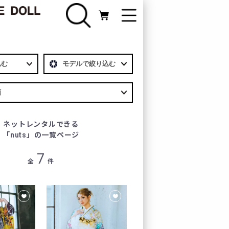
FURISODE
振袖カテゴリ
Webカタログ
ネットレンタルできる
ライン相談
「nuts」の一覧ページ
7
全
件
新規会員登録
ログイン