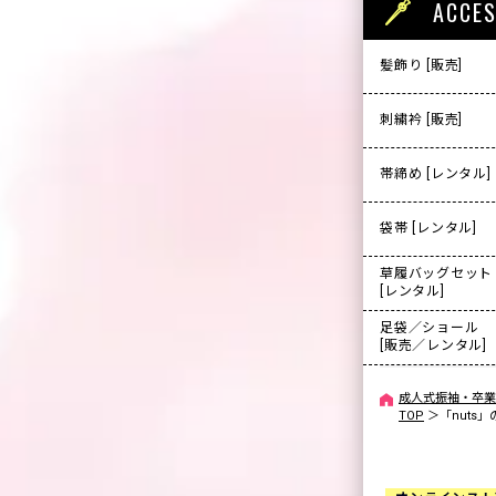
ACCE
髪飾り [販売]
刺繍衿 [販売]
帯締め [レンタル]
袋帯 [レンタル]
草履バッグセット
[レンタル]
足袋／ショール
[販売／レンタル]
成人式振袖・卒業
TOP
＞
「nuts