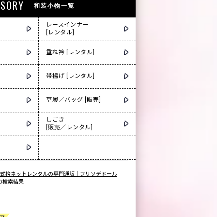
SSORY
和装小物一覧
レースインナー
[レンタル]
重ね衿 [レンタル]
帯揚げ [レンタル]
草履／バッグ [販売]
しごき
[販売／レンタル]
式袴ネットレンタルの専門通販｜フリソデドール
」の検索結果