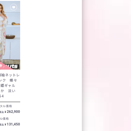
1着！
ド振袖ネットレ
ンク 蝶々
 姫ギャル
やか 淡い
54
タル価格
262,900
¥
税込
ル価格
131,450
¥
税込