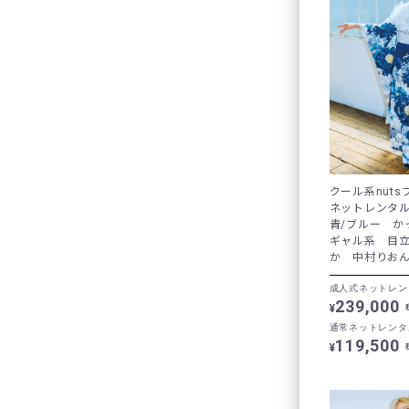
クール系nut
ネットレンタ
青/ブルー 
ギャル系 目
か 中村りおん
成人式ネットレン
239,000
¥
通常ネットレンタ
119,500
¥