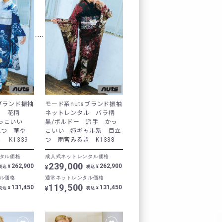
レンタルの流れ
FURISODE DOLL
Producer`s room
sブランド振袖
モード系nutsブランド振袖
ル 花柄
ネットレンタル バラ柄
よくあるご質問
かっこいい
黒/ボルドー 派手 かっ
立つ 華や
こいい 姉ギャル系 目立
 K1339
つ 雨宮みるき K1338
企業情報
タル価格
成人式ネットレンタル価格
239,000
262,900
262,900
ご利用規約
¥
¥
¥
税込
税込
ル価格
通常ネットレンタル価格
119,500
131,450
131,450
¥
¥
¥
税込
税込
プライバシーポリシ