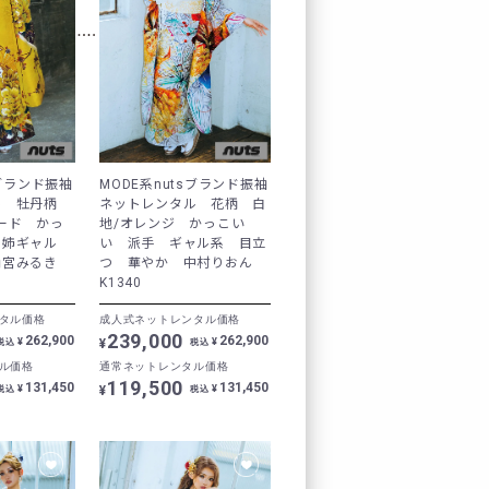
カート
お気に入り
プレスルーム
sブランド振袖
MODE系nutsブランド振袖
ル 牡丹柄
ネットレンタル 花柄 白
テレビ電話でコーディ
ード かっ
地/オレンジ かっこい
 姉ギャル
い 派手 ギャル系 目立
雨宮みるき
つ 華やか 中村りおん
K1340
LOOK BOOK
タル価格
成人式ネットレンタル価格
239,000
262,900
262,900
¥
¥
¥
税込
税込
お客様の声
ル価格
通常ネットレンタル価格
119,500
131,450
131,450
¥
¥
¥
税込
税込
クーポン
レンタル購入特典