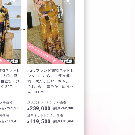
1着！
2027年成人式残り1着！
ド振袖ネットレ
nutsブランド振袖ネットレ
 大柄 華
ンタル からし 流水模
 目立つ 派
様 大人っぽい ギャル
1257
きれいめ 華やか 原ちゃ
ん K1255
タル価格
成人式ネットレンタル価格
239,000
262,900
262,900
¥
¥
¥
税込
税込
ル価格
通常ネットレンタル価格
119,500
131,450
131,450
¥
¥
¥
税込
税込