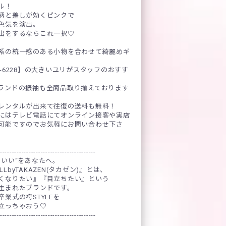
ル！
柄と差しが効くピンクで
色気を演出。
出をするならこれ一択♡
系の統一感のある小物を合わせて綺麗めギ
-6228】の大きいユリがスタッフのおすす
ランドの振袖も全商品取り揃えております
レンタルが出来て往復の送料も無料！
にはテレビ電話にてオンライン接客や実店
可能ですのでお気軽にお問い合わせ下さ
----------------------------------------
わいい“をあなたへ。
OLLbyTAKAZEN(タカゼン)』とは、
くなりたい』『目立ちたい』という
生まれたブランドです。
業式の袴STYLEを
立っちゃおう♡
----------------------------------------