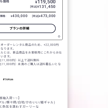
119,500
ル価格
¥
131,450
¥
[税込]
430,000
473,000
価格:
[税込]
¥
¥
プランの詳細
オーダーレンタル商品のため、+22,000円
となります。
タルとは、新品商品をお客様用にこれからお仕
言います。
税込11,000円）以上で送料無料
税込11,000円）未満のご購入は送料着払いとな
164cm
ド振袖入荷✨✨】
モデル/蝶々柄/白地/かわいい/姫ギャル)
と色気を漂わすガーリーな