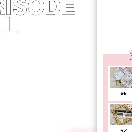
振袖
帯〆