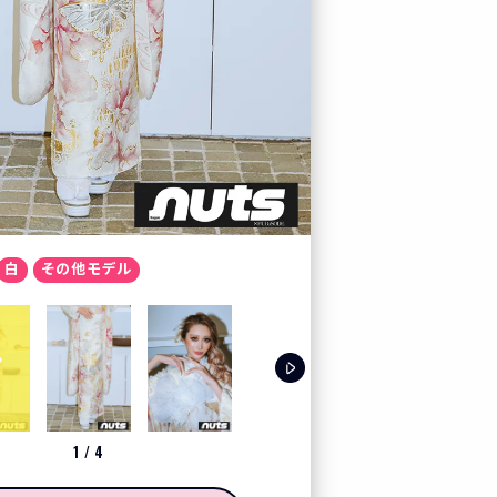
カート
お気に入り
プレスルーム
テレビ電話でコーディ
白
その他モデル
LOOK BOOK
お客様の声
クーポン
1
/
4
レンタル購入特典