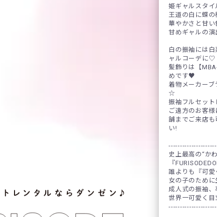
姫ギャルスタイ
王道の白に蝶の
華やかさと甘い
甘めギャルの演
白の振袖には白
ャルコーデに♡
髪飾りは【MBA
めです♥
着物メーカーブ
☆
振袖フルセット
ご遠方のお客様
舗までご来店も
い!
---------------------
史上最高の“か
『FURISODED
誰よりも『可愛
女の子のために
成人式の振袖、卒
世界一可愛く目
---------------------