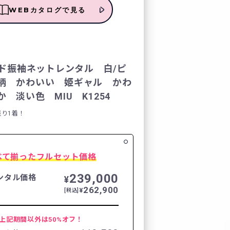
WEBカタログで見る
レンタルの流れ
4
FURISODE DOLL
ンド振袖ネットレンタル 白/ピ
柄 かわいい 姫ギャル かわ
Producer`s room
 淡い色 MIU K1254
残り1着！
よくあるご質問
企業情報
べて揃ったフルセット価格
ご利用規約
239,000
ンタル価格
¥
262,900
¥
[税込]
プライバシーポリシ
上記期間以外は50%オフ！