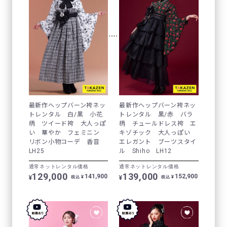
最新作ヘップバーン袴ネッ
最新作ヘップバーン袴ネッ
トレンタル 白/黒 小花
トレンタル 黒/赤 バラ
柄 ツイード袴 大人っぽ
柄 チュールドレス袴 エ
い 華やか フェミニン
キゾチック 大人っぽい
リボン小物コーデ 香音
エレガント ブーツスタイ
LH25
ル Shiho LH12
通常ネットレンタル価格
通常ネットレンタル価格
129,000
139,000
141,900
152,900
¥
¥
¥
¥
税込
税込