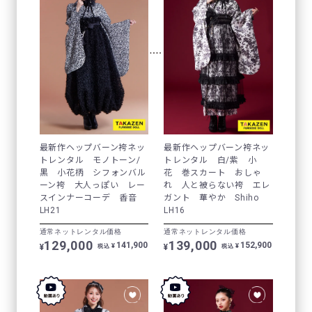
最新作ヘップバーン袴ネッ
最新作ヘップバーン袴ネッ
トレンタル モノトーン/
トレンタル 白/紫 小
黒 小花柄 シフォンバル
花 巻スカート おしゃ
ーン袴 大人っぽい レー
れ 人と被らない袴 エレ
スインナーコーデ 香音
ガント 華やか Shiho
LH21
LH16
通常ネットレンタル価格
通常ネットレンタル価格
129,000
139,000
141,900
152,900
¥
¥
¥
¥
税込
税込