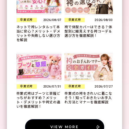
2026/08/07
2026/08/03
卒業式袴
卒業式袴
ネットで袴レンタルって本
袴で体型カバーはできる？体
当に安心？メリット・デメ
型別に細見えする袴コーデ＆
リットや失敗しない選び方
選び方を徹底解説！
を解説
2026/07/31
2026/07/27
卒業式袴
卒業式袴
卒業式袴はブーツと草履ど
卒業式の袴をきれいに着こな
っちがおすすめ？メリッ
そう！知っておきたいお手入
ト・デメリットや袴丈の違
れ方法とマナーを徹底解説
いを徹底解説！
VIEW MORE