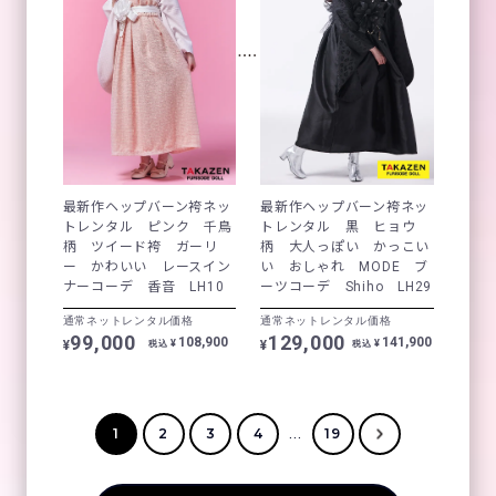
最新作ヘップバーン袴ネッ
最新作ヘップバーン袴ネッ
トレンタル ピンク 千鳥
トレンタル 黒 ヒョウ
柄 ツイード袴 ガーリ
柄 大人っぽい かっこい
ー かわいい レースイン
い おしゃれ MODE ブ
ナーコーデ 香音 LH10
ーツコーデ Shiho LH29
通常ネットレンタル価格
通常ネットレンタル価格
99,000
129,000
108,900
141,900
¥
¥
¥
¥
税込
税込
...
1
2
3
4
19