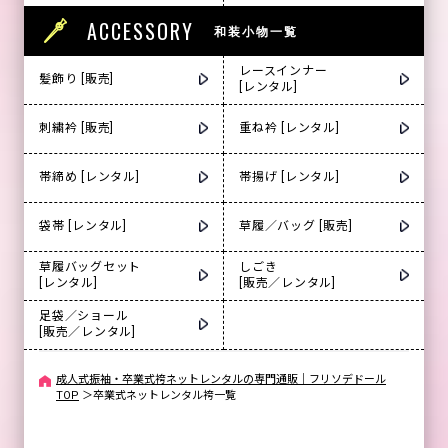
ACCESSORY
和装小物一覧
レースインナー
髪飾り [販売]
[レンタル]
刺繍衿 [販売]
重ね衿 [レンタル]
帯締め [レンタル]
帯揚げ [レンタル]
袋帯 [レンタル]
草履／バッグ [販売]
草履バッグセット
しごき
[レンタル]
[販売／レンタル]
足袋／ショール
[販売／レンタル]
成人式振袖・卒業式袴ネットレンタルの専門通販｜フリソデドール
TOP
＞
卒業式ネットレンタル袴一覧