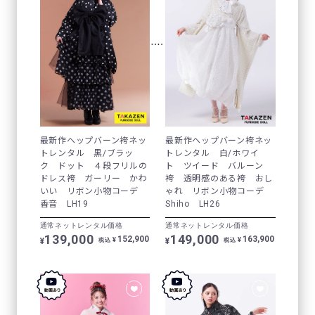
最新作ヘップバーン袴ネッ
最新作ヘップバーン袴ネッ
トレンタル 黒/ブラッ
トレンタル 白/ホワイ
ク ドット ４段フリルの
ト ツイード バルーン
ドレス袴 ガーリー かわ
袴 透明感のある袴 おし
いい リボン小物コーデ
ゃれ リボン小物コーデ
香音 LH19
Shiho LH26
通常ネットレンタル価格
通常ネットレンタル価格
139,000
149,000
152,900
163,900
¥
¥
¥
¥
税込
税込