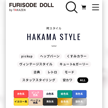
袴スタイル
HAKAMA STYLE
pickup
ヘップバーン
くすみカラー
ヴィンテージスタイル
キュート&ガーリー
古典
レトロ
モード
スタッフスタイリング
安カワ
ALL
ピンク
赤色系
白色系
緑色系
青色系
色系
ベージュ
イエロー系
黒色系
金色系
銀色系
色系