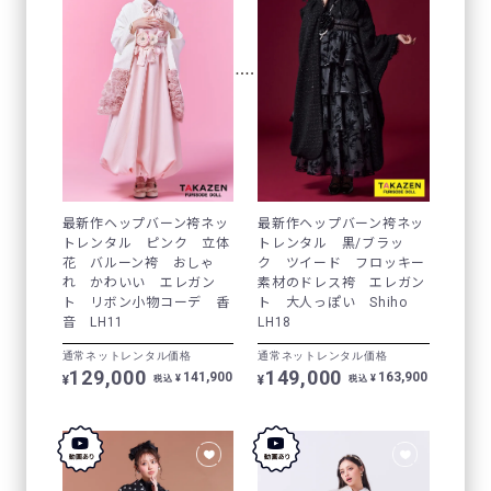
最新作ヘップバーン袴ネッ
最新作ヘップバーン袴ネッ
トレンタル ピンク 立体
トレンタル 黒/ブラッ
花 バルーン袴 おしゃ
ク ツイード フロッキー
れ かわいい エレガン
素材のドレス袴 エレガン
ト リボン小物コーデ 香
ト 大人っぽい Shiho
音 LH11
LH18
通常ネットレンタル価格
通常ネットレンタル価格
129,000
149,000
141,900
163,900
¥
¥
¥
¥
税込
税込