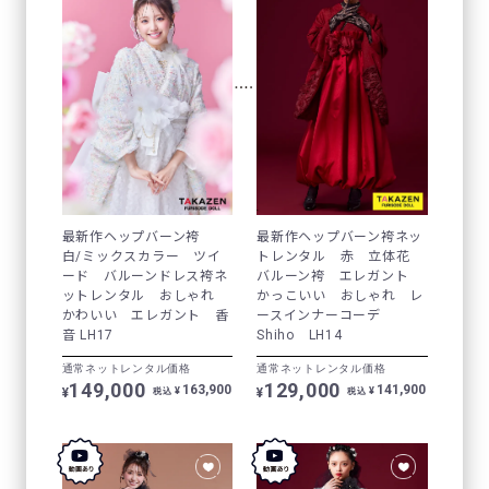
最新作ヘップバーン袴
最新作ヘップバーン袴ネッ
白/ミックスカラー ツイ
トレンタル 赤 立体花
ード バルーンドレス袴ネ
バルーン袴 エレガント
ットレンタル おしゃれ
かっこいい おしゃれ レ
かわいい エレガント 香
ースインナーコーデ
音 LH17
Shiho LH14
通常ネットレンタル価格
通常ネットレンタル価格
149,000
129,000
163,900
141,900
¥
¥
¥
¥
税込
税込