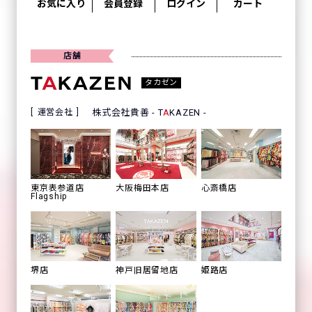
お気に入り
会員登録
ログイン
カート
店舗
タカゼン
運営会社
株式会社貴善 - T
A
KAZEN -
心斎橋店
東京表参道店
大阪梅田本店
Flagship
姫路店
堺店
神戸旧居留地店