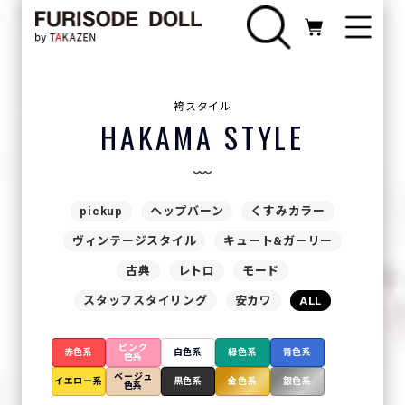
袴スタイル
HAKAMA STYLE
pickup
ヘップバーン
くすみカラー
ヴィンテージスタイル
キュート&ガーリー
古典
レトロ
モード
スタッフスタイリング
安カワ
ALL
ピンク
赤色系
白色系
緑色系
青色系
色系
ベージュ
イエロー系
黒色系
金色系
銀色系
色系