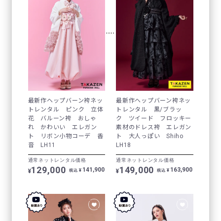
最新作ヘップバーン袴ネッ
最新作ヘップバーン袴ネッ
トレンタル ピンク 立体
トレンタル 黒/ブラッ
花 バルーン袴 おしゃ
ク ツイード フロッキー
れ かわいい エレガン
素材のドレス袴 エレガン
ト リボン小物コーデ 香
ト 大人っぽい Shiho
音 LH11
LH18
通常ネットレンタル価格
通常ネットレンタル価格
129,000
149,000
141,900
163,900
¥
¥
¥
¥
税込
税込