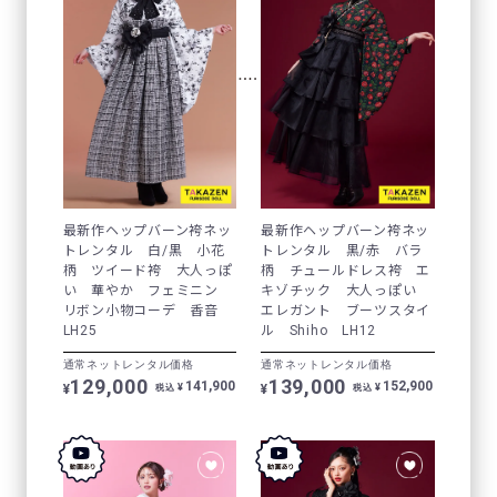
最新作ヘップバーン袴ネッ
最新作ヘップバーン袴ネッ
トレンタル 白/黒 小花
トレンタル 黒/赤 バラ
柄 ツイード袴 大人っぽ
柄 チュールドレス袴 エ
い 華やか フェミニン
キゾチック 大人っぽい
リボン小物コーデ 香音
エレガント ブーツスタイ
LH25
ル Shiho LH12
通常ネットレンタル価格
通常ネットレンタル価格
129,000
139,000
141,900
152,900
¥
¥
¥
¥
税込
税込