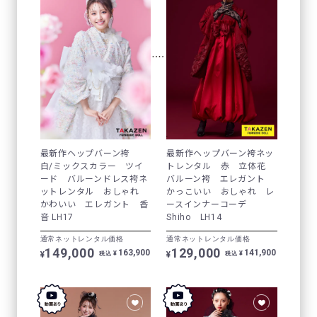
最新作ヘップバーン袴
最新作ヘップバーン袴ネッ
白/ミックスカラー ツイ
トレンタル 赤 立体花
ード バルーンドレス袴ネ
バルーン袴 エレガント
ットレンタル おしゃれ
かっこいい おしゃれ レ
かわいい エレガント 香
ースインナーコーデ
音 LH17
Shiho LH14
通常ネットレンタル価格
通常ネットレンタル価格
149,000
129,000
163,900
141,900
¥
¥
¥
¥
税込
税込