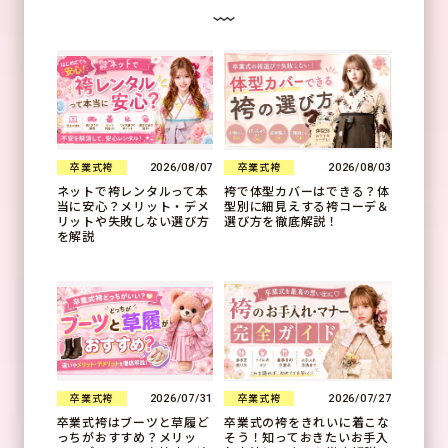
2026/08/07
2026/08/03
卒業式袴
卒業式袴
ネットで袴レンタルって本
袴で体型カバーはできる？体
当に安心？メリット・デメ
型別に細見えする袴コーデ＆
リットや失敗しない選び方
選び方を徹底解説！
を解説
2026/07/31
2026/07/27
卒業式袴
卒業式袴
卒業式袴はブーツと草履ど
卒業式の袴をきれいに着こな
っちがおすすめ？メリッ
そう！知っておきたいお手入