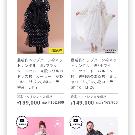
最新作ヘップバーン袴ネッ
最新作ヘップバーン袴ネッ
トレンタル 黒/ブラッ
トレンタル 白/ホワイ
ク ドット ４段フリルの
ト ツイード バルーン
ドレス袴 ガーリー かわ
袴 透明感のある袴 おし
いい リボン小物コーデ
ゃれ リボン小物コーデ
香音 LH19
Shiho LH26
通常ネットレンタル価格
通常ネットレンタル価格
139,000
149,000
152,900
163,900
¥
¥
¥
¥
税込
税込