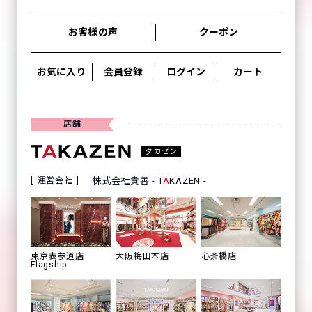
お客様の声
クーポン
お気に入り
会員登録
ログイン
カート
店舗
タカゼン
運営会社
株式会社貴善 - T
A
KAZEN -
心斎橋店
東京表参道店
大阪梅田本店
Flagship