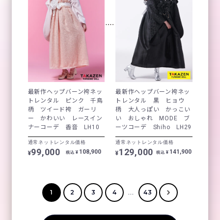
最新作ヘップバーン袴ネッ
最新作ヘップバーン袴ネッ
トレンタル ピンク 千鳥
トレンタル 黒 ヒョウ
柄 ツイード袴 ガーリ
柄 大人っぽい かっこい
ー かわいい レースイン
い おしゃれ MODE ブ
ナーコーデ 香音 LH10
ーツコーデ Shiho LH29
通常ネットレンタル価格
通常ネットレンタル価格
99,000
129,000
108,900
141,900
¥
¥
¥
¥
税込
税込
...
1
2
3
4
43