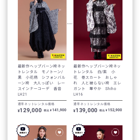
最新作ヘップバーン袴ネッ
最新作ヘップバーン袴ネッ
トレンタル モノトーン/
トレンタル 白/紫 小
黒 小花柄 シフォンバル
花 巻スカート おしゃ
ーン袴 大人っぽい レー
れ 人と被らない袴 エレ
スインナーコーデ 香音
ガント 華やか Shiho
LH21
LH16
通常ネットレンタル価格
通常ネットレンタル価格
129,000
139,000
141,900
152,900
¥
¥
¥
¥
税込
税込