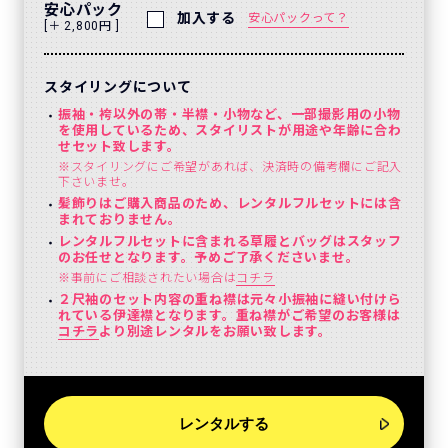
安心パック
加入する
安心パックって？
[＋ 2,800円 ]
スタイリングについて
振袖・袴以外の帯・半襟・小物など、一部撮影用の小物
を使用しているため、スタイリストが用途や年齢に合わ
せセット致します。
※スタイリングにご希望があれば、決済時の備考欄にご記入
下さいませ。
髪飾りはご購入商品のため、レンタルフルセットには含
まれておりません。
レンタルフルセットに含まれる草履とバッグはスタッフ
のお任せとなります。予めご了承くださいませ。
※事前にご相談されたい場合は
コチラ
２尺袖のセット内容の重ね襟は元々小振袖に縫い付けら
れている伊達襟となります。重ね襟がご希望のお客様は
コチラ
より別途レンタルをお願い致します。
レンタルする