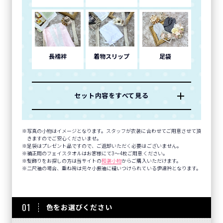
長襦袢
着物スリップ
足袋
セット内容をすべて見る
写真の小物はイメージとなります。スタッフが衣装に合わせてご用意させて頂
きますのでご安心くださいませ。
足袋はプレゼント品ですので、ご返却いただく必要はございません。
補正用のフェイスタオルはお客様にて3～4枚ご用意ください。
髪飾りをお探しの方は当サイトの
和装小物
からご購入いただけます。
二尺袖の場合、重ね袴は元々小振袖に縫いつけられている伊達衿となります。
01
色をお選びください