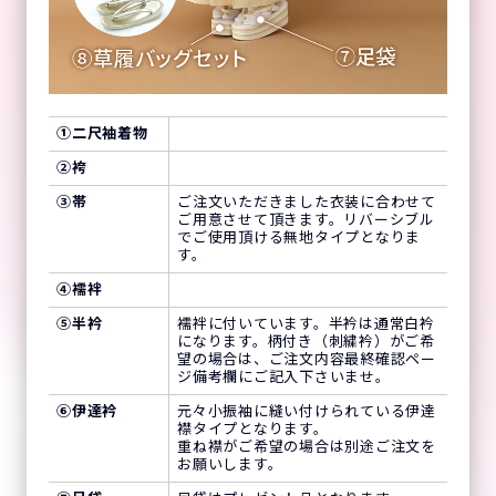
①
二尺袖着物
②
袴
③
帯
ご注文いただきました衣装に合わせて
ご用意させて頂きます。リバーシブル
でご使用頂ける無地タイプとなりま
す。
④
襦袢
⑤
半衿
襦袢に付いています。半衿は通常白衿
になります。柄付き（刺繍衿）がご希
望の場合は、ご注文内容最終確認ペー
ジ備考欄にご記入下さいませ。
⑥
伊達衿
元々小振袖に縫い付けられている伊達
襟タイプとなります。
重ね襟がご希望の場合は別途ご注文を
お願いします。