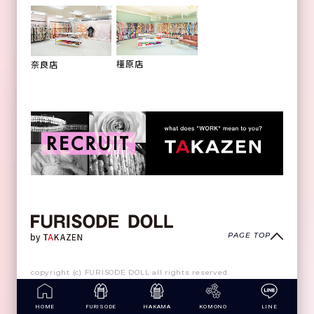
橿原店
奈良店
PAGE TOP
copyright (c) FURISODE DOLL all rights reserved.
HOME
FURISODE
HAKAMA
KOMONO
LINE