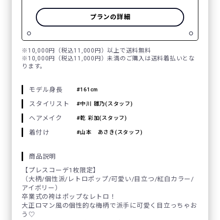
プランの詳細
※10,000円（税込11,000円）以上で送料無料
※10,000円（税込11,000円）未満のご購入は送料着払いとな
ります。
モデル身長
161cm
スタイリスト
中川 雛乃(スタッフ)
ヘアメイク
乾 彩加(スタッフ)
着付け
山本 あさき(スタッフ)
商品説明
【プレスコーデ1枚限定】
（大柄/個性派/レトロポップ/可愛い/目立つ/紅白カラー/
アイボリー）
卒業式の袴はポップなレトロ！
大正ロマン風の個性的な梅柄で派手に可愛く目立っちゃお
う♡