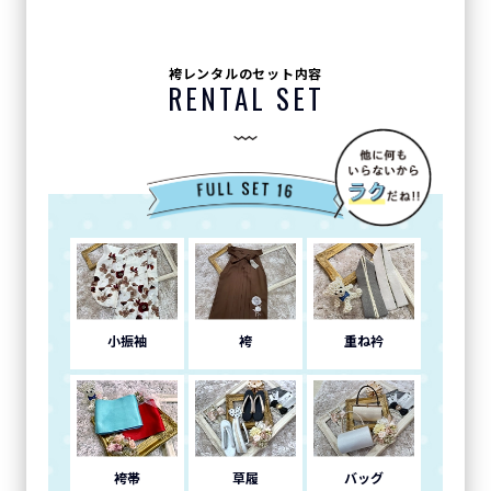
袴レンタルのセット内容
RENTAL SET
小振袖
袴
重ね衿
袴帯
草履
バッグ