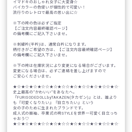
イマドキのおしゃれ女子に大変身☆
バイカラーの色使いが個性的で可愛い！
流行りのレトロで最高の思い出に☆
※下の袴の色は必ずご指定
【ご注文内容最終確認ページ】
の備考欄にご記入下さいませ。
※刺繍衿(半衿)は、通常白衿になります。
柄付きがご希望の方は、【ご注文内容最終確認ページ】
の備考欄にご記入下さいませ。
※下の袴は在庫状況により変更になる場合がございます。
変更になる場合は、必ずご連絡を差し上げますので
ご安心くださいませ。
★☆★☆★☆★☆☆★☆★☆☆★☆★☆☆★☆★☆☆★☆★☆☆
史上最高の“かわいい“をあなたへ。
『FURISODEDOLLbyTAKAZEN(タカゼン)』とは、誰より
も『可愛くなりたい』『目立ちたい』という
女の子のために生まれたブランドです。
成人式の振袖、卒業式の袴STYLEを世界一可愛く目立っち
ゃおう♡
★☆★☆★☆★☆☆★☆★☆☆★☆★☆☆★☆★☆☆★☆★☆☆