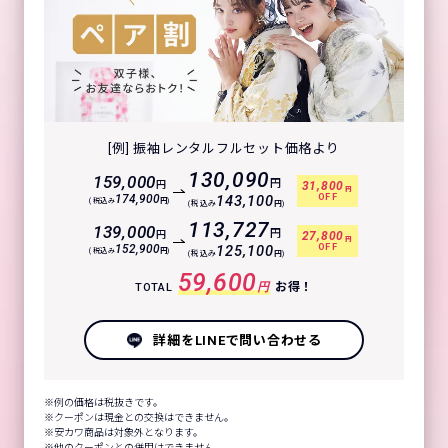
[例] 振袖レンタルフルセット価格より
130,090
159,000
円
円
31,800
円
OFF
174,900
143,100
(税込み
円)
(税込み
円)
113,727
139,000
円
円
27,800
円
OFF
152,900
125,100
(税込み
円)
(税込み
円)
59,600
円
お得！
TOTAL
詳細をLINEで問い合わせる
例の価格は税抜きです。
クーポンは現金との交換はできません。
安カワ商品は対象外となります。
他のクーポンとの併用はできません。