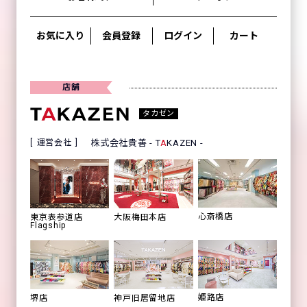
お気に入り
会員登録
ログイン
カート
店舗
タカゼン
運営会社
株式会社貴善 - T
A
KAZEN -
心斎橋店
東京表参道店
大阪梅田本店
Flagship
姫路店
堺店
神戸旧居留地店