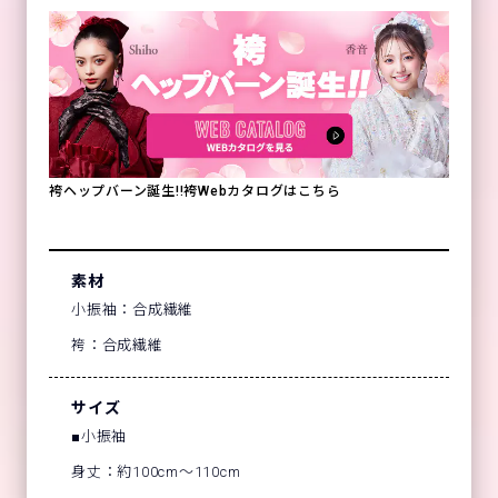
袴ヘップバーン誕生!!袴Webカタログはこちら
素材
小振袖：合成繊維
袴：合成繊維
サイズ
■小振袖
身丈：約100cm～110cm