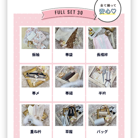
振袖
帯袋
長襦袢
帯〆
帯揚
半衿
重ね衿
草履
バッグ