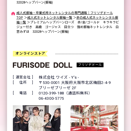
32028ヘップバーン(振袖)
成人式振袖・卒業式袴ネットレンタルの専門通販｜フリソデドール
TOP
＞
成人式ネットレンタル振袖一覧
＞
赤の成人式ネットレンタル振
袖一覧
＞
プレミアムヘップバーンローズ 赤/金/ゴールド キラキラビ
ジュー付き 高級 ゴージャス 目立つ 強め振袖ネットレンタル 白
宮みずほ 32028ヘップバーン(振袖)
オンラインストア
フリソデドール
運営会社
株式会社 ワイズ - Y's -
住所
〒530-0001 大阪府大阪市北区梅田2-4-9
ブリーゼブリーゼ 2F
電話
0120-399-188（通話料無料）
06-4300-5775