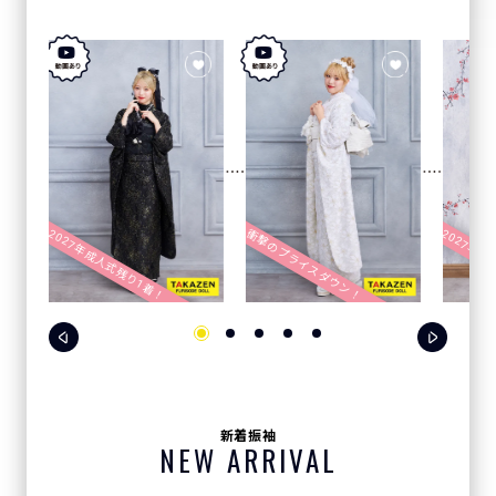
2027年成人式残り1着！
2027年成
衝撃のプライスダウン！
新着振袖
NEW ARRIVAL