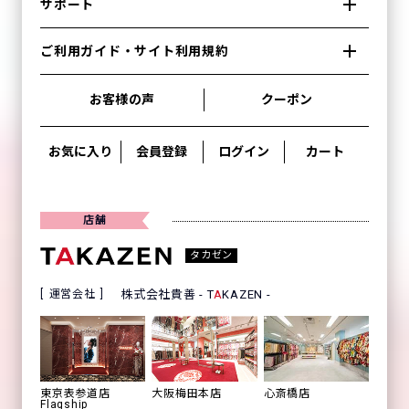
サポート
ご利用ガイド・サイト利用規約
お客様の声
クーポン
お気に入り
会員登録
ログイン
カート
店舗
タカゼン
運営会社
株式会社貴善 - T
A
KAZEN -
心斎橋店
東京表参道店
大阪梅田本店
Flagship