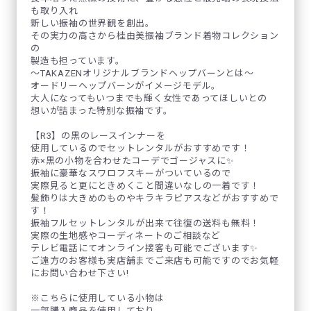
も取り入れ
新しい振袖の世界観を創出。
その実力の高さから桂由美振袖ブランド着物コレクション
の
製造も担っています。
～TAKAZENオリジナルブランドヘップバーンとは～
オードリーヘップバーンがイメージモデル。
大人になってもいつまでも輝く女性であってほしいとの
想いが詰まった特別な振袖です。
【R3】の黒のレースインナーを
使用しているのでセットレンタルがおすすめです！
赤×黒の小物を合わせたコーデでゴージャスに✨
振袖に豪華なスワロフスキーがついているので
実際見ると更にときめくこと間違いなしの一着です！
髪飾りは大きめのものやキラキラピアスなどがおすすめで
す！
振袖フルセットレンタルが出来て往復の送料も無料！
実際の生地感やコーディネートのご相談など
テレビ電話にてオンライン接客も可能でございます✨
ご遠方のお客様も実店舗までご来店も可能ですのでお気軽
にお問い合わせ下さい!
※こちらに使用している小物は
一部購入商品を使用しており