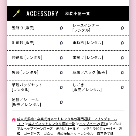
ACCESSORY
和装小物一覧
レースインナー
髪飾り [販売]
[レンタル]
刺繍衿 [販売]
重ね衿 [レンタル]
帯締め [レンタル]
帯揚げ [レンタル]
袋帯 [レンタル]
草履／バッグ [販売]
草履バッグセット
しごき
[レンタル]
[販売／レンタル]
足袋／ショール
[販売／レンタル]
成人式振袖・卒業式袴ネットレンタルの専門通販｜フリソデドール
TOP
＞
成人式ネットレンタル振袖一覧
＞
ヘップバーン(振袖)
＞
プレミ
アムヘップバーンローズ 赤/金/ゴールド キラキラビジュー付き 高
級 ゴージャス 目立つ 強め振袖ネットレンタル 白宮みずほ