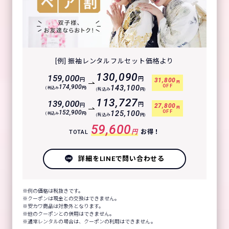
[例] 振袖レンタルフルセット価格より
130,090
159,000
円
円
31,800
円
OFF
174,900
143,100
(税込み
円)
(税込み
円)
113,727
139,000
円
円
27,800
円
OFF
152,900
125,100
(税込み
円)
(税込み
円)
59,600
円
お得！
TOTAL
詳細をLINEで問い合わせる
例の価格は税抜きです。
クーポンは現金との交換はできません。
安カワ商品は対象外となります。
他のクーポンとの併用はできません。
通常レンタルの場合は、クーポンの利用はできません。