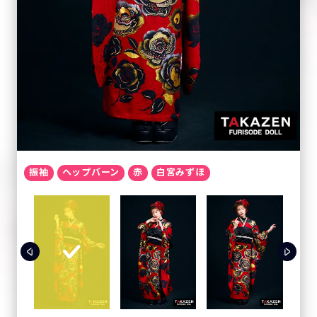
振袖
ヘップバーン
赤
白宮みずほ