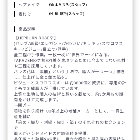
ヘアメイク
山本ちひろ(スタッフ)
着付け
中川 雛乃(スタッフ)
商品説明
【HEPBURN ROSE🌹】
(セレブ/高級/エレガント/かわいい/キラキラ/スワロフス
キー/ビジュー/目立つ/派手)
全工程が手作業。一枚一枚が“世界で一つ”になる。
TAKAZENの究極の1着を表現するために今までにない素材
や工程を採用しています。
バラの花は「素描」という手法で、職人が一つ一つ手描き
し、仕上げに金と銀の箔を。
ビジューとスワロフスキーは約3000個と贅沢に、専用の針
と糸で刺繍職人が手掛けています。
上質な生地に職人の技術と想いを載せて、約3か月もの期
間をかけて完成します。
～関芳～
着物を作り続け100年以上の老舗メーカーとして、一貫生
産を軸に
「染め・織り・刺繍・絞り・箔」のそれぞれのセクション
で
職人がハンドメイドの付加価値を提供。
長年培った熟練の技術に、豊かな感性と最先端の表現技法