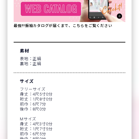
最強!!!振袖カタログが届くまで、こちらをご覧ください
素材
表地：正絹
裏地：正絹
サイズ
フリーサイズ
身丈：4尺5寸0分
裄丈：1尺8寸0分
前巾：6尺7分
後巾：8尺0分
Mサイズ
身丈：4尺3寸0分
裄丈：1尺7寸5分
前巾：6尺5分
後巾：8尺0分