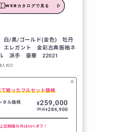
WEBカタログで見る
レンタルの流れ
FURISODE DOLL
白/黒/ゴールド(金色) 牡丹
 エレガント 金彩古典振袖ネ
Producer`s room
 派手 豪華 22021
年成人式◎
よくあるご質問
企業情報
べて揃ったフルセット価格
ご利用規約
259,000
ンタル価格
¥
284,900
¥
[税込]
プライバシーポリシ
上記期間以外は50%オフ！