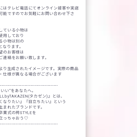
にはテレビ電話にてオンライン接客や実店
可能ですのでお気軽にお問い合わせ下さ
している小物は
使用しており
る小物は別の
となります。
望のお客様は
ご連絡をお願い致します。
により生成されたイメージです。実際の商品
・仕様が異なる場合がございます
----------------------------------------
わいい“をあなたへ。
OLLbyTAKAZEN(タカゼン)』とは、
くなりたい』『目立ちたい』という
生まれたブランドです。
業式の袴STYLEを
立っちゃおう♡
----------------------------------------