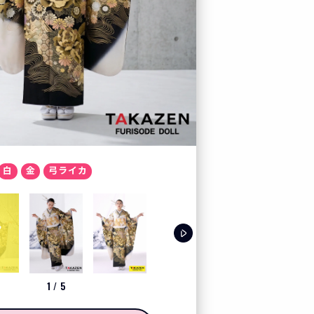
カート
お気に入り
プレスルーム
テレビ電話でコーディ
白
金
弓ライカ
LOOK BOOK
お客様の声
クーポン
1
/
5
レンタル購入特典