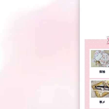
振袖
帯〆