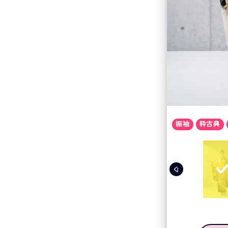
振袖
粋古典