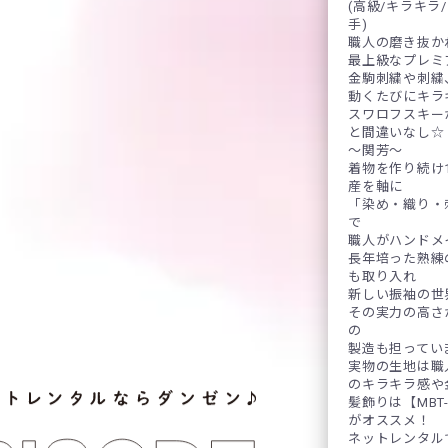
(高級/キラキラ
手)
職人の磨き抜か
最上級なプレミ
金駒刺繍や刺繍
動くたびにキラ
スワロフスキー
と間違いなし☆
～関芳～
着物を作り続け
産を軸に
「染め・織り・
で
職人がハンドメ
長年培った熟練
も取り入れ
新しい振袖の世
その実力の高さ
の
製造も担ってい
実物の生地は職
のキラキラ感や
髪飾りは【MBT
がオススメ！
ネットレンタル