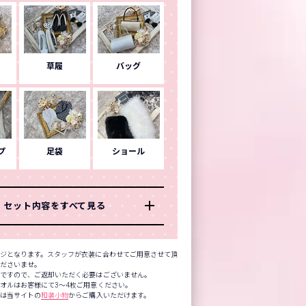
草履
バッグ
プ
足袋
ショール
セット内容をすべて見る
ジとなります。スタッフが衣装に合わせてご用意させて頂
くださいませ。
品ですので、ご返却いただく必要はございません。
オルはお客様にて3～4枚ご用意ください。
方は当サイトの
和装小物
からご購入いただけます。