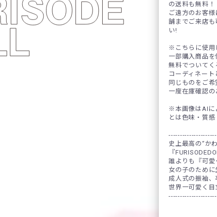
の送料も無料！
ご遠方のお客様
舗までご来店も
い!
※こちらに使用
一部購入商品を
無料でついてく
コーディネート
同じものをご希
一度在庫確認の
※本画像はAI
とは色味・質感
---------------------
史上最高の“か
『FURISODED
誰よりも『可愛
女の子のために
成人式の振袖、卒
世界一可愛く目
---------------------