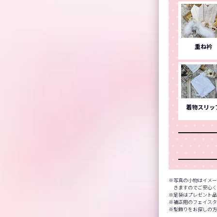
重ね衿
着物スリッ
写真の小物はイメー
きますのでご安心
足袋はプレゼント
補正用のフェイスタ
髪飾りをお探しの