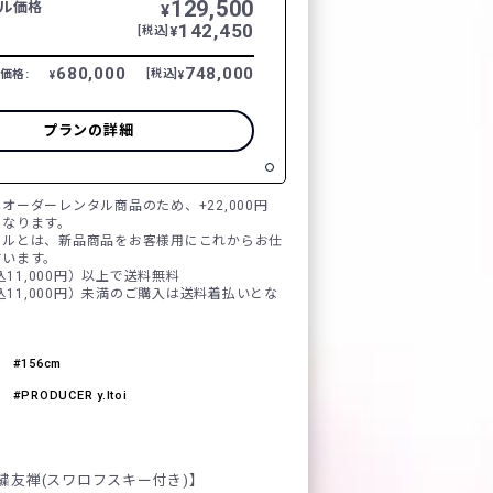
129,500
ル価格
¥
142,450
¥
[税込]
680,000
748,000
価格:
[税込]
¥
¥
プランの詳細
オーダーレンタル商品のため、+22,000円
となります。
タルとは、新品商品をお客様用にこれからお仕
言います。
税込11,000円）以上で送料無料
税込11,000円）未満のご購入は送料着払いとな
156cm
PRODUCER y.Itoi
繍友禅(スワロフスキー付き)】