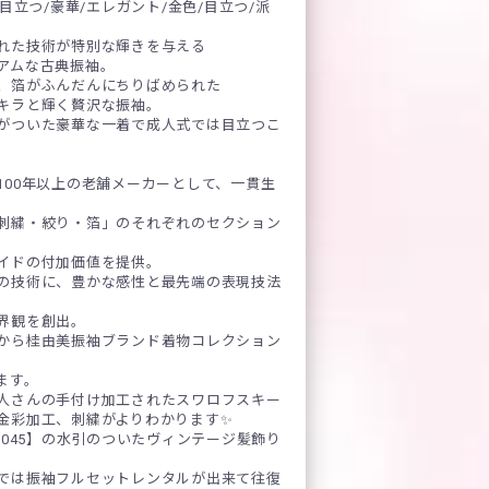
/目立つ/豪華/エレガント/金色/目立つ/派
れた技術が特別な輝きを与える
アムな古典振袖。
、箔がふんだんにちりばめられた
キラと輝く贅沢な振袖。
がついた豪華な一着で成人式では目立つこ
100年以上の老舗メーカーとして、一貫生
刺繍・絞り・箔」のそれぞれのセクション
イドの付加価値を提供。
の技術に、豊かな感性と最先端の表現技法
界観を創出。
から桂由美振袖ブランド着物コレクション
ます。
人さんの手付け加工されたスワロフスキー
金彩加工、刺繍がよりわかります✨
-045】の水引のついたヴィンテージ髪飾り
では振袖フルセットレンタルが出来て往復