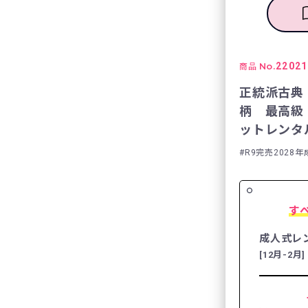
No.
22021
商品
正統派古典 
柄 最高級
ットレンタル
R9完売2028
す
成人式レ
[12月-2月]