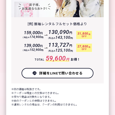
[例] 振袖レンタルフルセット価格より
130,090
159,000
円
円
31,800
円
OFF
174,900
143,100
(税込み
円)
(税込み
円)
113,727
139,000
円
円
27,800
円
OFF
152,900
125,100
(税込み
円)
(税込み
円)
59,600
円
お得！
TOTAL
詳細をLINEで問い合わせる
例の価格は税抜きです。
クーポンは現金との交換はできません。
安カワ商品は対象外となります。
他のクーポンとの併用はできません。
通常レンタルの場合は、クーポンの利用はできません。