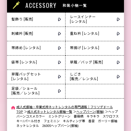
ACCESSORY
和装小物一覧
レースインナー
髪飾り [販売]
[レンタル]
刺繍衿 [販売]
重ね衿 [レンタル]
帯締め [レンタル]
帯揚げ [レンタル]
袋帯 [レンタル]
草履／バッグ [販売]
草履バッグセット
しごき
[レンタル]
[販売／レンタル]
足袋／ショール
[販売／レンタル]
成人式振袖・卒業式袴ネットレンタルの専門通販｜フリソデドール
TOP
＞
成人式ネットレンタル振袖一覧
＞
ヘップバーン(振袖)
＞
ヘップ
バーンコスメカラー ミントグリーン 薔薇柄 キラキラ スワロフス
キー/パール付き フェミニン キルティング帯 香音 ガーリー振袖
ネットレンタル 26005ヘップバーン(振袖)