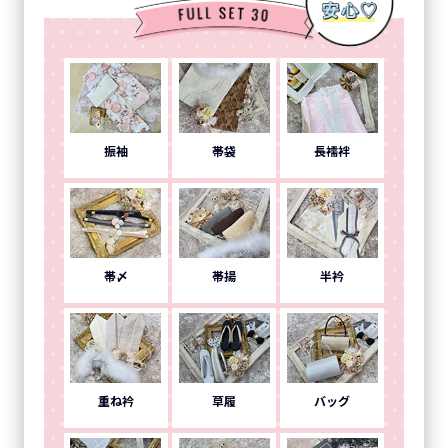
振袖
帯袋
長襦袢
帯〆
帯揚
半衿
重ね衿
草履
バッグ