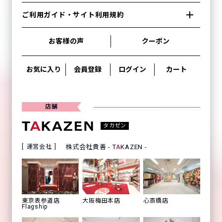
ご利用ガイド・サイト利用規約
お客様の声
クーポン
お気に入り
会員登録
ログイン
カート
店舗
タカゼン
運営会社
株式会社貴善 - T
A
KAZEN -
心斎橋店
東京表参道店
大阪梅田本店
Flagship