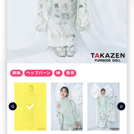
振袖
ヘップバーン
緑
香音