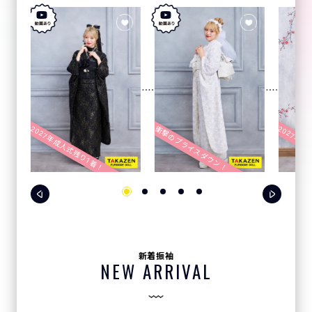
2027年成人式残り1着！
2027年成
衝撃のプライスダウン！
新着振袖
NEW ARRIVAL