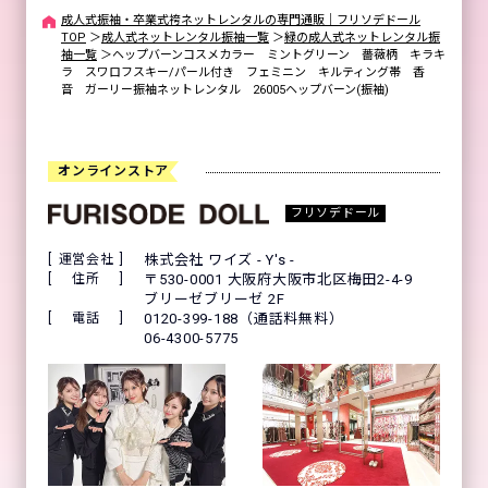
成人式振袖・卒業式袴ネットレンタルの専門通販｜フリソデドール
TOP
＞
成人式ネットレンタル振袖一覧
＞
緑の成人式ネットレンタル振
袖一覧
＞
ヘップバーンコスメカラー ミントグリーン 薔薇柄 キラキ
ラ スワロフスキー/パール付き フェミニン キルティング帯 香
音 ガーリー振袖ネットレンタル 26005ヘップバーン(振袖)
オンラインストア
フリソデドール
運営会社
株式会社 ワイズ - Y's -
住所
〒530-0001 大阪府大阪市北区梅田2-4-9
ブリーゼブリーゼ 2F
電話
0120-399-188（通話料無料）
06-4300-5775