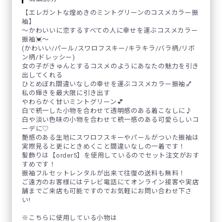
【エレガントな煌めきのミントグリーンのコスメカラー振
袖】
～かわいいに恋するすべての人に幸せを運ぶコスメカラー
振袖💓～
(かわいい/パール/スワロフスキー/キラキラ/バラ柄/リボ
ン柄/ドレッシー)
女の子がきゅんとするコスメのようにあなたの魅力を引き
出してくれる
ひとめぼれ間違いなしの幸せを運ぶコスメカラー振袖💅
私の輝きを最大限に引き出す
やわらかく甘いミントグリーン💕
白で統一した小物を合わせて透明感のある着こなしに♪
白や淡い色味の小物を合わせて統一感のある可愛らしいコ
ーデに♡
艶感のある生地にスワロフスキーやパールがついた振袖は
実際見ると更にときめくこと間違いなしの一着です！
髪飾りは【order5】を使用しているのでセット注文がおす
すめです！
振袖フルセットレンタルが出来て往復の送料も無料！
ご遠方のお客様にはテレビ電話にてオンライン接客や実店
舗までご来店も可能ですのでお気軽にお問い合わせ下さ
い!
※こちらに使用している小物は