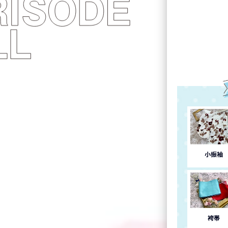
小振袖
袴帯