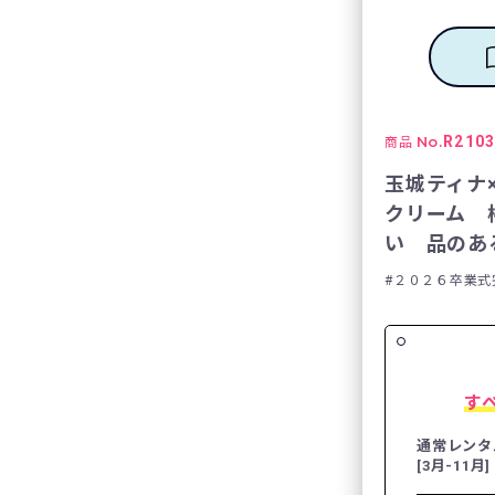
No.
R210
商品
玉城ティナ
クリーム 
い 品のある
２０２６卒業式
す
通常レンタ
[3月-11月]