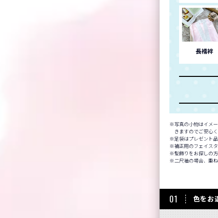
長襦袢
写真の小物はイメー
きますのでご安心
足袋はプレゼント
補正用のフェイスタ
髪飾りをお探しの
二尺袖の場合、重ね
01
色をお