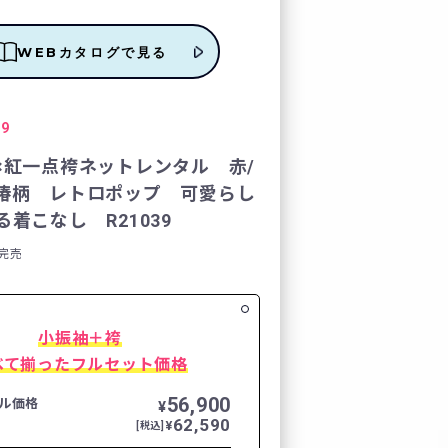
WEBカタログで見る
レンタルの流れ
FURISODE DOLL
39
×紅一点袴ネットレンタル 赤/
Producer`s room
椿柄 レトロポップ 可愛らし
着こなし R21039
よくあるご質問
完売
企業情報
小振袖＋袴
ご利用規約
べて揃ったフルセット価格
プライバシーポリシ
56,900
ル価格
¥
62,590
¥
[税込]