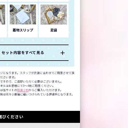
着物スリップ
足袋
セット内容をすべて見る
ジとなります。スタッフが衣装に合わせてご用意させて頂
くださいませ。
品ですので、ご返却いただく必要はございません。
オルはお客様にて3～4枚ご用意ください。
方は当サイトの
和装小物
からご購入いただけます。
袴は元々小振袖に縫いつけられている伊達衿となります。
選びください