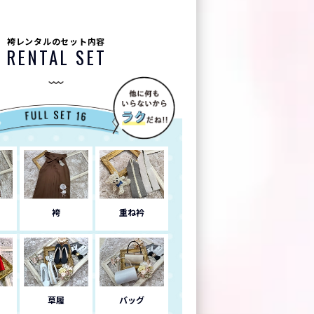
袴レンタルのセット内容
RENTAL SET
袴
重ね衿
草履
バッグ