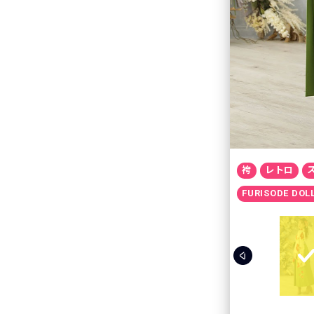
袴
レトロ
FURISODE D