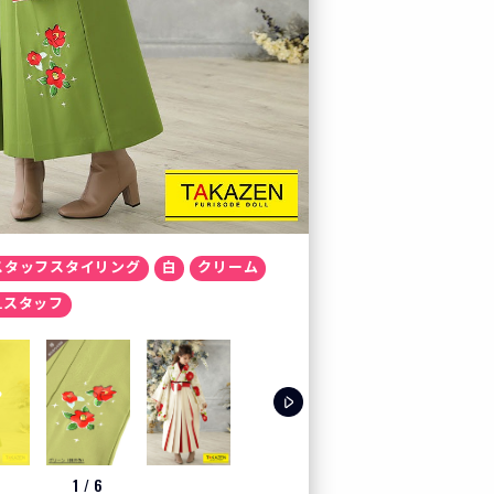
カート
お気に入り
プレスルーム
テレビ電話でコーディ
スタッフスタイリング
白
クリーム
LOOK BOOK
OLLスタッフ
お客様の声
クーポン
1
/
6
レンタル購入特典