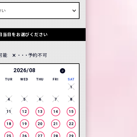
日当日をお選びください
×
可能
予約不可
・・・
2026/08
2026
TUR
WED
THU
FRI
SAT
SUN
MON
TUR
WE
1
1
2
4
5
6
7
8
6
7
8
9
11
12
13
14
15
13
14
15
16
18
19
20
21
22
20
21
22
23
25
26
27
28
29
27
28
29
30