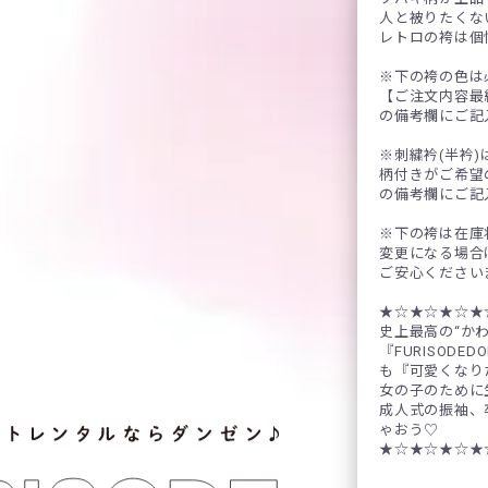
人と被りたくな
レトロの袴は個
※下の袴の色は
【ご注文内容最
の備考欄にご記
※刺繍衿(半衿
柄付きがご希望
の備考欄にご記
※下の袴は在庫
変更になる場合
ご安心ください
★☆★☆★☆★
史上最高の“か
『FURISODE
も『可愛くなり
女の子のために
成人式の振袖、
ゃおう♡
★☆★☆★☆★