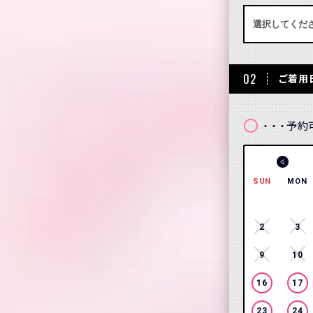
02
ご着用
〇
予約
・・・
SUN
MON
2
3
9
10
16
17
23
24