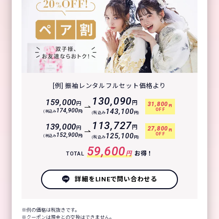
[例] 振袖レンタルフルセット価格より
130,090
159,000
円
円
31,800
円
OFF
174,900
143,100
(税込み
円)
(税込み
円)
113,727
139,000
円
円
27,800
円
OFF
152,900
125,100
(税込み
円)
(税込み
円)
59,600
円
お得！
TOTAL
詳細をLINEで問い合わせる
例の価格は税抜きです。
クーポンは現金との交換はできません。