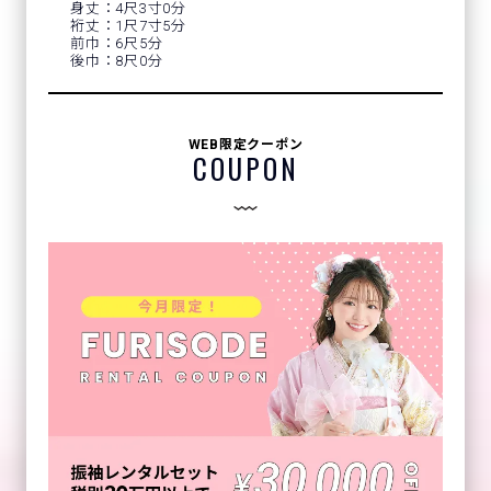
身丈：4尺3寸0分
裄丈：1尺7寸5分
前巾：6尺5分
後巾：8尺0分
WEB限定クーポン
COUPON