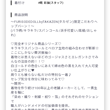
着付け
乾 彩加(スタッフ)
商品説明
～FURISODEDOLLbyTAKAZEN(タカゼン)限定こだわりヘ
ップバーン！～
(バラ柄/キラキラ/スパンコール/派手可愛い/高級/おしゃ
れ)
♡完全オリジナル商品シリーズ♡
キラキラスパンコールとベロア生地の組み合わせが斬新☆
ここにしかない贅沢振袖☆
着物とは思えないほどのゴージャスさとエレガントさでみ
んなの注目の的！！♡
白ゴールドの色合いにあえて締め色の黒を入れて大人可愛
い仕上がりに♥
周りとも被らない私だけの特別な一着♪
セレブ気分を存分に味わってみて♡
～関芳～
着物を作り続け100年以上の老舗メーカーとして、一貫生
産を軸に
「染め・織り・刺繍・絞り・箔」のそれぞれのセクション
で
職人がハンドメイドの付加価値を提供。