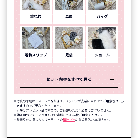
重ね衿
草履
バッグ
着物スリップ
足袋
ショール
セット内容をすべて見る
写真の小物はイメージとなります。スタッフが衣装に合わせてご用意させて頂
きますのでご安心くださいませ。
足袋はプレゼント品ですので、ご返却いただく必要はございません。
補正用のフェイスタオルはお客様にて3～4枚ご用意ください。
髪飾りをお探しの方は当サイトの
和装小物
からご購入いただけます。