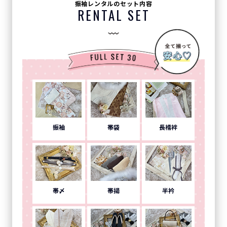
振袖レンタルのセット内容
RENTAL SET
振袖
帯袋
長襦袢
帯〆
帯揚
半衿