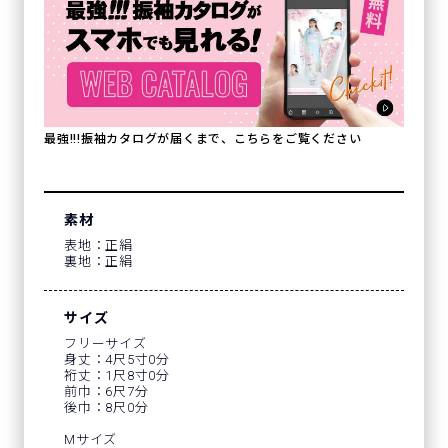
最強!!!振袖カタログが届くまで、こちらをご覧ください
素材
表地：正絹
裏地：正絹
サイズ
フリーサイズ
身丈：4尺5寸0分
裄丈：1尺8寸0分
前巾：6尺7分
後巾：8尺0分
Mサイズ