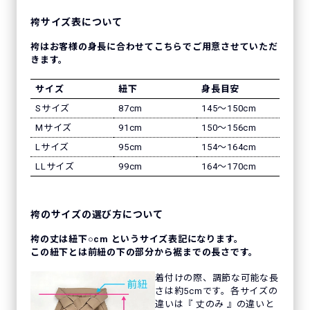
袴サイズ表について
袴はお客様の身長に合わせてこちらでご用意させていただ
きます。
サイズ
紐下
身長目安
Sサイズ
87cm
145〜150cm
Mサイズ
91cm
150〜156cm
Lサイズ
95cm
154〜164cm
LLサイズ
99cm
164〜170cm
袴のサイズの選び方について
袴の丈は紐下○cm というサイズ表記になります。
この紐下とは前紐の下の部分から裾までの長さです。
着付けの際、調節な可能な長
さは約5cmです。各サイズの
違いは『 丈のみ 』の違いと