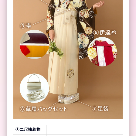
①
二尺袖着物