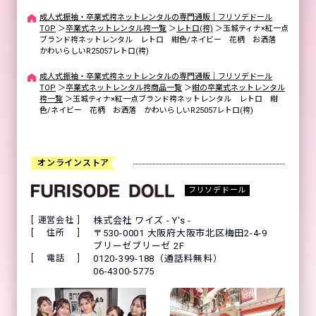
成人式振袖・卒業式袴ネットレンタルの専門通販｜フリソデドール
TOP
＞
卒業式ネットレンタル袴一覧
＞
レトロ(袴)
＞
玉城ティナ×紅一点
ブランド袴ネットレンタル レトロ 紺色/ネイビー 花柄 お洒落
かわいらしいR25057レトロ(袴)
成人式振袖・卒業式袴ネットレンタルの専門通販｜フリソデドール
TOP
＞
卒業式ネットレンタル袴商品一覧
＞
紺の卒業式ネットレンタル
袴一覧
＞
玉城ティナ×紅一点ブランド袴ネットレンタル レトロ 紺
色/ネイビー 花柄 お洒落 かわいらしいR25057レトロ(袴)
オンラインストア
フリソデドール
運営会社
株式会社 ワイズ - Y's -
住所
〒530-0001 大阪府大阪市北区梅田2-4-9
ブリーゼブリーゼ 2F
電話
0120-399-188（通話料無料）
06-4300-5775