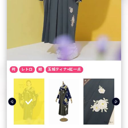
袴
レトロ
紺
玉城ティナ×紅一点