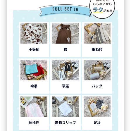
小振袖
袴
重ね衿
袴帯
草履
バッグ
長襦袢
着物スリップ
足袋