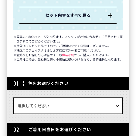
セット内容をすべて見る
写真の小物はイメージとなります。スタッフが衣装に合わせてご用意させて頂
きますのでご安心くださいませ。
足袋はプレゼント品ですので、ご返却いただく必要はございません。
補正用のフェイスタオルはお客様にて3～4枚ご用意ください。
髪飾りをお探しの方は当サイトの
和装小物
からご購入いただけます。
二尺袖の場合、重ね袴は元々小振袖に縫いつけられている伊達衿となります。
01
色をお選びください
02
ご着用日当日をお選びください