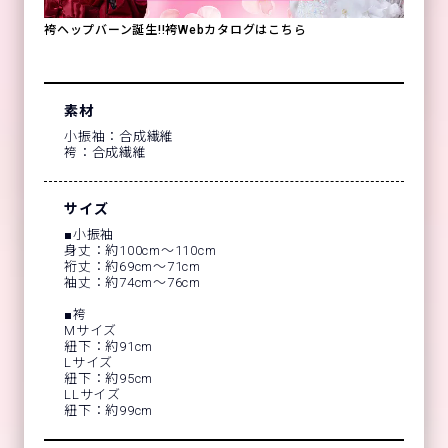
袴ヘップバーン誕生!!袴Webカタログはこちら
素材
小振袖：合成繊維
袴：合成繊維
サイズ
■小振袖
身丈：約100cm～110cm
裄丈：約69cm～71cm
袖丈：約74cm～76cm
■袴
Mサイズ
紐下：約91cm
Lサイズ
紐下：約95cm
LLサイズ
紐下：約99cm