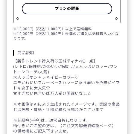
プランの詳細
※10,000円（税込11,000円）以上で送料無料
※10,000円（税込11,000円）未満のご購入は送料着払いとな
ります。
商品説明
【新作トレンド袴入荷♡玉城ティナ×紅一点】
(レトロ/個性的/かわいい/垢抜け/大人っぽいカラー/ワン
トーンコーデ/人気)
大人っぽオシャレネイビーカラー♡
エモかわいいブルーベースカラーに落ち着いた色味がイマ
ドキ女子に大人気♡
甘すぎない色合いは万人受け間違いなし☆
※本画像はAIにより生成されたイメージです。実際の商品
とは色味・質感・仕様が異なる場合がございます
※刺繍衿(半衿)は、通常白衿になります。
柄付きがご希望の方は、【ご注文内容最終確認ページ】
の備考欄にご記入下さいませ。