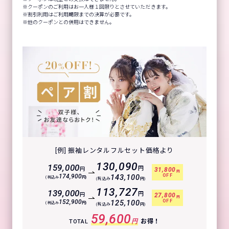
クーポンのご利用はお一人様１回限りとさせていただきます。
割引利用はご利用期限までの決算が必要です。
他のクーポンとの併用はできません。
[例] 振袖レンタルフルセット価格より
130,090
159,000
円
円
31,800
円
OFF
174,900
143,100
(税込み
円)
(税込み
円)
113,727
139,000
円
円
27,800
円
OFF
152,900
125,100
(税込み
円)
(税込み
円)
59,600
円
お得！
TOTAL