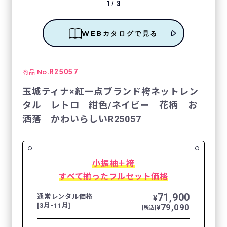
1
/
3
WEBカタログで見る
No.
R25057
商品
玉城ティナ×紅一点ブランド袴ネットレン
タル レトロ 紺色/ネイビー 花柄 お
洒落 かわいらしいR25057
小振袖＋袴
すべて揃ったフルセット価格
71,900
通常レンタル価格
¥
[3月-11月]
79,090
¥
[税込]