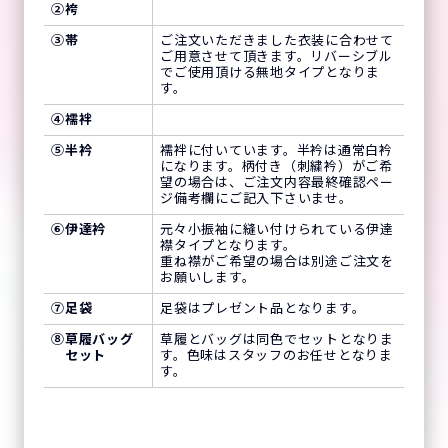
②
袴
③
帯
ご注文いただきました衣装に合わせて
ご用意させて頂きます。リバーシブル
でご使用頂ける無地タイプとなりま
す。
④
襦袢
⑤
半衿
襦袢に付いています。半衿は通常白衿
になります。柄付き（刺繍衿）がご希
望の場合は、ご注文内容最終確認ペー
ジ備考欄にご記入下さいませ。
⑥
伊達衿
元々小振袖に縫い付けられている伊達
襟タイプとなります。
重ね襟がご希望の場合は別途ご注文を
お願いします。
⑦
足袋
足袋はプレゼント品となります。
⑧
草履バッグ
草履とバッグは同色でセットとなりま
セット
す。色味はスタッフのお任せとなりま
す。