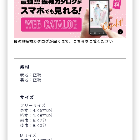
最強!!!振袖カタログが届くまで、こちらをご覧ください
素材
表地：正絹
裏地：正絹
サイズ
フリーサイズ
身丈：4尺5寸0分
裄丈：1尺8寸0分
前巾：6尺7分
後巾：8尺0分
Mサイズ