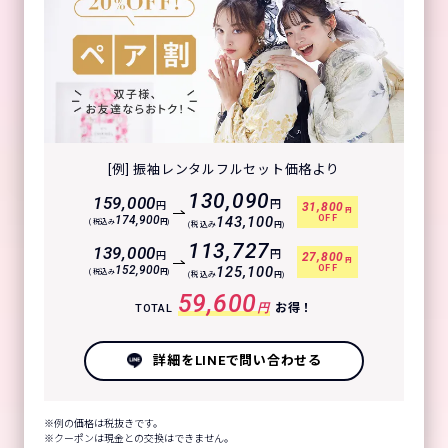
[例] 振袖レンタルフルセット価格より
130,090
159,000
円
円
31,800
円
OFF
174,900
143,100
(税込み
円)
(税込み
円)
113,727
139,000
円
円
27,800
円
OFF
152,900
125,100
(税込み
円)
(税込み
円)
59,600
円
お得！
TOTAL
詳細をLINEで問い合わせる
例の価格は税抜きです。
クーポンは現金との交換はできません。