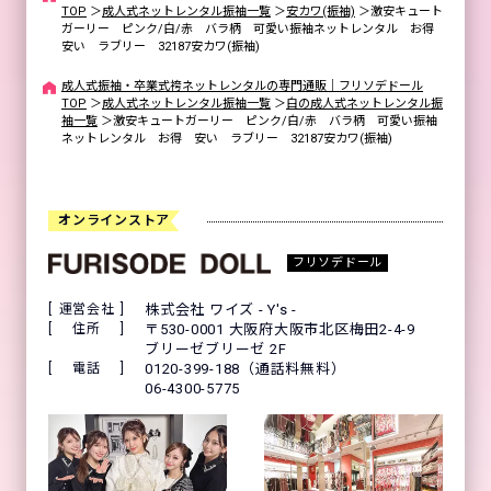
TOP
＞
成人式ネットレンタル振袖一覧
＞
安カワ(振袖)
＞
激安キュート
ガーリー ピンク/白/赤 バラ柄 可愛い振袖ネットレンタル お得
安い ラブリー 32187安カワ(振袖)
成人式振袖・卒業式袴ネットレンタルの専門通販｜フリソデドール
TOP
＞
成人式ネットレンタル振袖一覧
＞
白の成人式ネットレンタル振
袖一覧
＞
激安キュートガーリー ピンク/白/赤 バラ柄 可愛い振袖
ネットレンタル お得 安い ラブリー 32187安カワ(振袖)
オンラインストア
フリソデドール
運営会社
株式会社 ワイズ - Y's -
住所
〒530-0001 大阪府大阪市北区梅田2-4-9
ブリーゼブリーゼ 2F
電話
0120-399-188（通話料無料）
06-4300-5775