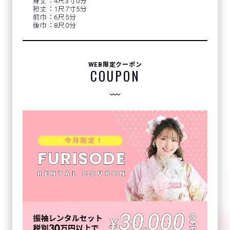
身丈：4尺3寸0分
裄丈：1尺7寸5分
前巾：6尺5分
後巾：8尺0分
WEB限定クーポン
COUPON