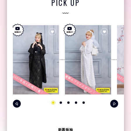
PICK UP
2027年成人式残り1着！
2027年成
衝撃のプライスダウン！
新着振袖