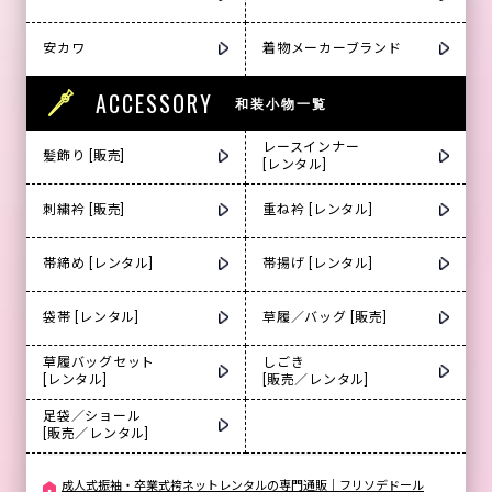
安カワ
着物メーカーブランド
ACCESSORY
和装小物一覧
レースインナー
髪飾り [販売]
[レンタル]
刺繍衿 [販売]
重ね衿 [レンタル]
帯締め [レンタル]
帯揚げ [レンタル]
袋帯 [レンタル]
草履／バッグ [販売]
草履バッグセット
しごき
[レンタル]
[販売／レンタル]
足袋／ショール
[販売／レンタル]
成人式振袖・卒業式袴ネットレンタルの専門通販｜フリソデドール