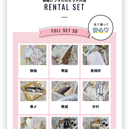
振袖レンタルのセット内容
RENTAL SET
振袖
帯袋
長襦袢
帯〆
帯揚
半衿