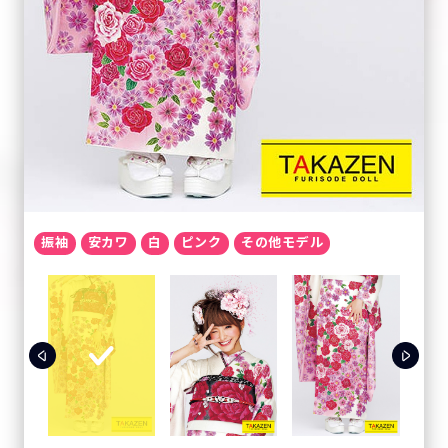
振袖
安カワ
白
ピンク
その他モデル