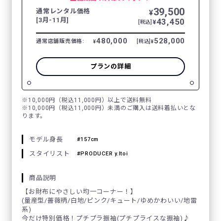
39,500
通常レンタル価格
¥
[3月-11月]
43,450
¥
[税込]
480,000
528,000
通常店舗販売価格:
[税込]
¥
¥
プランの詳細
※10,000円（税込11,000円）以上で送料無料
※10,000円（税込11,000円）未満のご購入は送料着払いとな
ります。
モデル身長
157cm
スタイリスト
PRODUCER y.Itoi
商品説明
【お財布にやさしい均一コーナー！】
(量産型/薔薇柄/白地/ピンク/キュート/ゆめかわいい/地雷
系)
今だけ特別価格！プチプラ振袖(プチプライスな振袖)♪