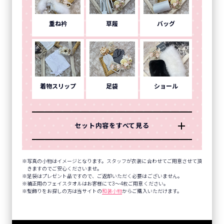
重ね衿
草履
バッグ
着物スリップ
足袋
ショール
セット内容をすべて見る
写真の小物はイメージとなります。スタッフが衣装に合わせてご用意させて頂
きますのでご安心くださいませ。
足袋はプレゼント品ですので、ご返却いただく必要はございません。
補正用のフェイスタオルはお客様にて3～4枚ご用意ください。
髪飾りをお探しの方は当サイトの
和装小物
からご購入いただけます。