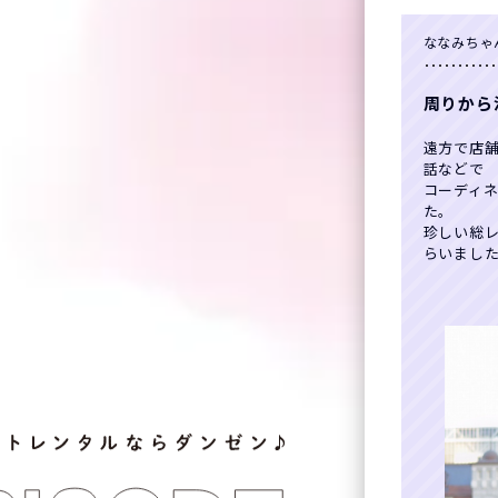
ななみちゃ
周りから
遠方で店
話などで
コーディ
た。
珍しい総
らいまし