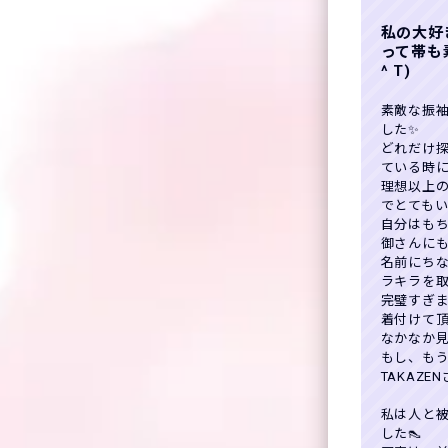
私の大好
って帯も
^ T)
素敵な振
した✨
どれだけ
ている時に
理想以上
でとてもい
自分はも
御さんに
名前にち
ラキラを
完璧すぎまし
着付けて
なかなか見
もし、も
TAKAZ
私は人と
した👠