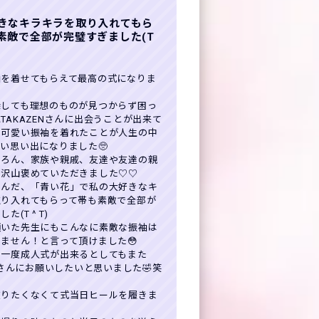
きなキラキラを取り入れてもら
素敵で全部が完璧すぎました(T
袖を着せてもらえて最高の式になりま
探しても理想のものが見つからず困っ
TAKAZENさんに出会うことが出来て
の可愛い振袖を着れたことが人生の中
い思い出になりました🥺
ちろん、家族や親戚、友達や友達の親
も沢山褒めていただきました♡♡
なんだ、「青い花」で私の大好きなキ
取り入れてもらって帯も素敵で全部が
た(T ^ T)
頂いた先生にもこんなに素敵な振袖は
ません！と言って頂けました😳
う一度成人式が出来るとしてもまた
ENさんにお願いしたいと思いました🤣笑
被りたくなくて式当日ヒールを履きま