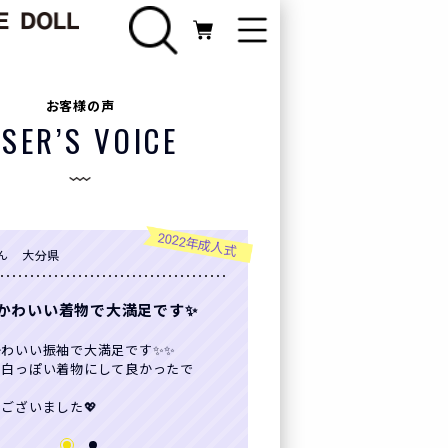
FURISODE
お客様の声
振袖カテゴリ
SER’S VOICE
Webカタログ
2022年成人式
ん 大分県
ライン相談
かわいい着物で大満足です✨
新規会員登録
かわいい振袖で大満足です✨✨
の白っぽい着物にして良かったで
ログイン
ございました💖