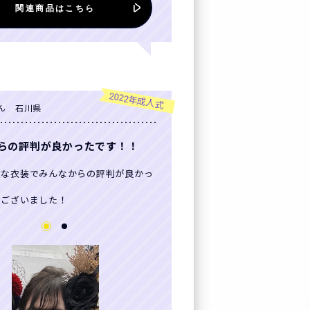
関連商品はこちら
レンタルの流れ
FURISODE DOLL
2022年成人式
ん 石川県
Producer`s room
らの評判が良かったです！！
よくあるご質問
敵な衣装でみんなからの評判が良かっ
！
企業情報
うございました！
ご利用規約
プライバシーポリシ