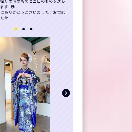
前撮りの時のものと当日のものを送ら
す- 📷 -
当にありがとうございました！お世話
た💙