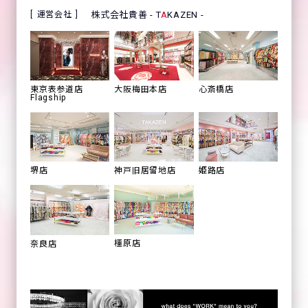
運営会社
株式会社貴善 - T
A
KAZEN -
心斎橋店
東京表参道店
大阪梅田本店
Flagship
姫路店
堺店
神戸旧居留地店
橿原店
奈良店