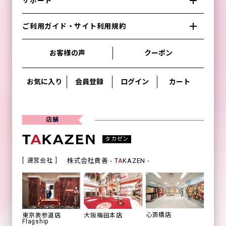
サポート
ご利用ガイド・サイト利用規約
お客様の声
クーポン
お気に入り
会員登録
ログイン
カート
店舗
タカゼン
運営会社
株式会社貴善 - T
A
KAZEN -
心斎橋店
東京表参道店
大阪梅田本店
Flagship