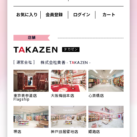
お気に入り
会員登録
ログイン
カート
店舗
タカゼン
運営会社
株式会社貴善 - T
A
KAZEN -
心斎橋店
東京表参道店
大阪梅田本店
Flagship
姫路店
堺店
神戸旧居留地店