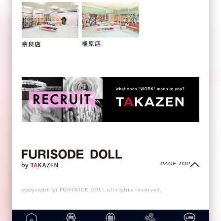
橿原店
奈良店
PAGE TOP
copyright (c) FURISODE DOLL all rights reserved.