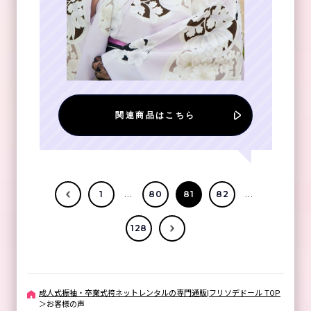
関連商品はこちら
...
...
1
80
81
82
128
成人式振袖・卒業式袴ネットレンタルの専門通販|フリソデドール TOP
＞
お客様の声