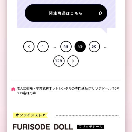
関連商品はこちら
...
...
1
48
49
50
128
成人式振袖・卒業式袴ネットレンタルの専門通販|フリソデドール TOP
＞
お客様の声
オンラインストア
フリソデドール