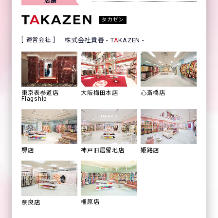
店舗
タカゼン
運営会社
株式会社貴善 - T
A
KAZEN -
心斎橋店
東京表参道店
大阪梅田本店
Flagship
姫路店
堺店
神戸旧居留地店
橿原店
奈良店