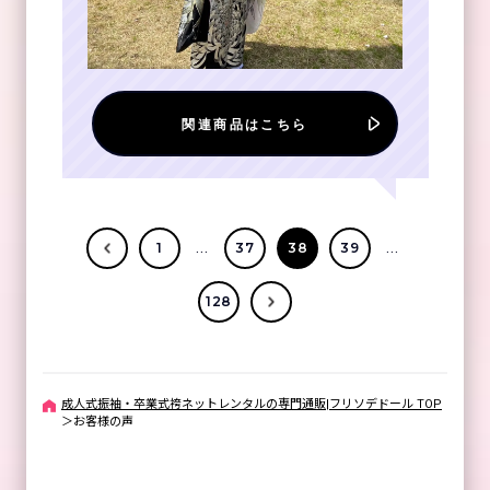
関連商品はこちら
...
...
1
37
38
39
128
成人式振袖・卒業式袴ネットレンタルの専門通販|フリソデドール TOP
＞
お客様の声