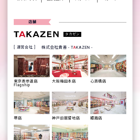
店舗
タカゼン
運営会社
株式会社貴善 - T
A
KAZEN -
心斎橋店
東京表参道店
大阪梅田本店
Flagship
姫路店
堺店
神戸旧居留地店