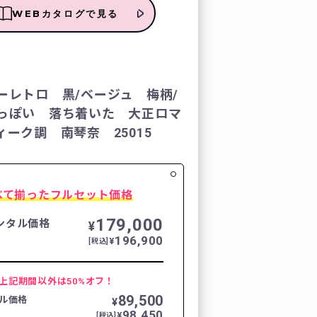
WEBカタログで見る
レンタルの流れ
FURISODE DOLL
ーレトロ 黒/ベージュ 梅柄/
っぽい 落ち着いた 大正ロマ
Producer`s room
ーク調 南琴奈 25015
よくあるご質問
べて揃ったフルセット価格
企業情報
179,000
ンタル価格
¥
196,900
ご利用規約
¥
[税込]
プライバシーポリシ
上記期間以外は50%オフ！
89,500
ル価格
¥
98,450
¥
[税込]