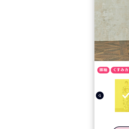
振袖
くすみカ