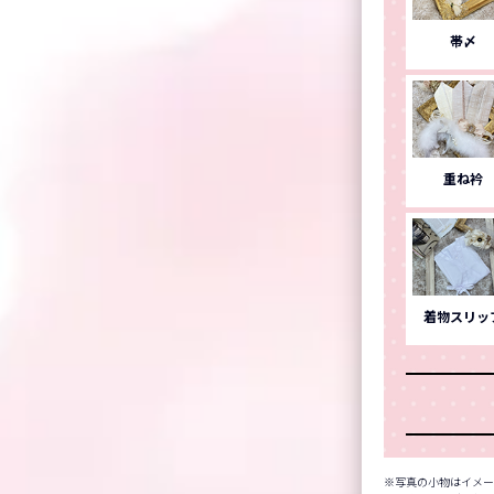
帯〆
重ね衿
着物スリッ
写真の小物はイメー