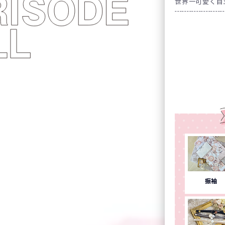
世界一可愛く目
---------------------
振袖