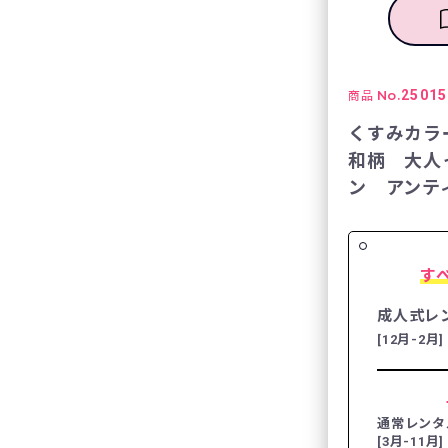
No.
25015
商品
くすみカラ
和柄 大人
ン アンティ
す
成人式レ
[12月-2月]
通常レンタ
[3月-11月]