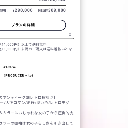
280,000
308,000
価格:
[税込]
¥
¥
プランの詳細
税込11,000円）以上で送料無料
税込11,000円）未満のご購入は送料着払いとな
163cm
PRODUCER y.Itoi
のアンティーク調レトロ振袖♡】
ー/大正ロマン/流行/淡い色/レトロモダ
みカラーはおしゃれな女の子から圧倒的支
カラーの振袖は女の子らしさを引き出して