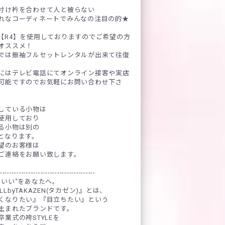
付け衿を合わせて人と被らない
れなコーディネートでみんなの注目の的★
【R4】を使用しておりますのでご希望の方
オススメ！
では振袖フルセットレンタルが出来て往復
にはテレビ電話にてオンライン接客や実店
可能ですのでお気軽にお問い合わせ下さ
している小物は
使用しており
る小物は別の
となります。
望のお客様は
ご連絡をお願い致します。
----------------------------------------
わいい“をあなたへ。
OLLbyTAKAZEN(タカゼン)』とは、
くなりたい』『目立ちたい』という
生まれたブランドです。
業式の袴STYLEを