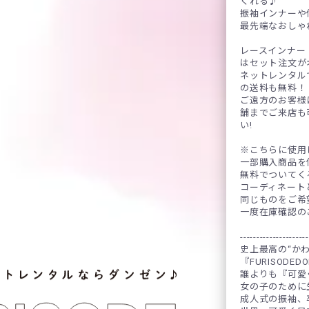
くれる♪
振袖インナーや
最先端なおしゃ
レースインナー
はセット注文が
ネットレンタル
の送料も無料！
ご遠方のお客様
舗までご来店も
い!
※こちらに使用
一部購入商品を
無料でついてく
コーディネート
同じものをご希
一度在庫確認の
---------------------
史上最高の“か
『FURISODED
誰よりも『可愛
女の子のために
成人式の振袖、卒