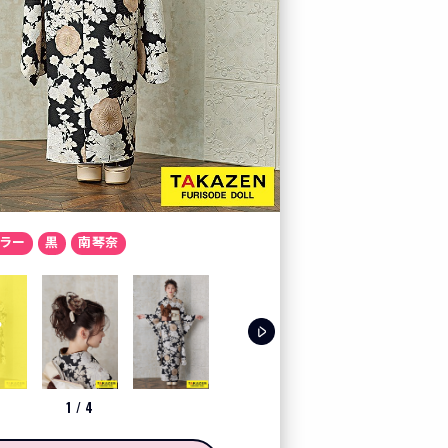
カート
お気に入り
プレスルーム
テレビ電話でコーディ
ラー
黒
南琴奈
LOOK BOOK
お客様の声
クーポン
1
/
4
レンタル購入特典