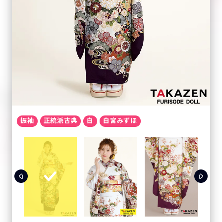
振袖
正統派古典
白
白宮みずほ