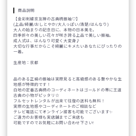
商品説明
【金彩刺繍京友禅の古典柄振袖♡】
(上品/綺麗/おしとやか/大人っぽい/清楚/はんなり)
大人の始まりの記念日に、本物の日本美を。
四季折々の美しい花々が咲き誇る上品で美しい振袖。
成人式は、はんなり可愛く大変身♪
大切な行事だからこそ綺麗にキメたいあなたにぴったりの
一着。
生産地：京都
品のある正絹の振袖は実際見ると高級感のある艶やかな生
地感が特徴的です！
白地の定番古典柄のコーディネートはゴールドの帯に王道
古典の小物がピッタリ☆
フルセットレンタルが出来て往復の送料も無料！
実際の生地感やコーディネートのご相談など
テレビ電話にてオンライン接客も可能でございます✨
ご遠方のお客様も実店舗までご来店も
可能ですのでお気軽にお問い合わせ下さい!