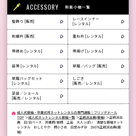
ACCESSORY
和装小物一覧
レースインナー
髪飾り [販売]
[レンタル]
刺繍衿 [販売]
重ね衿 [レンタル]
帯締め [レンタル]
帯揚げ [レンタル]
袋帯 [レンタル]
草履／バッグ [販売]
草履バッグセット
しごき
[レンタル]
[販売／レンタル]
足袋／ショール
[販売／レンタル]
成人式振袖・卒業式袴ネットレンタルの専門通販｜フリソデドール
TOP
＞
成人式ネットレンタル振袖一覧
＞
正統派古典(振袖)
＞
正統派古
典 白/白ベース 貝桶柄/菊柄 上品 大人っぽい 清楚な振袖ネット
レンタル おしとやか 柄小さめ 白宮みずほ 26076正統派古典(振
袖)