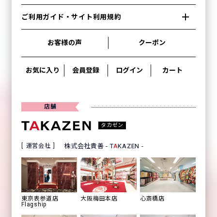
ご利用ガイド・サイト利用規約
お客様の声
クーポン
お気に入り
会員登録
ログイン
カート
店舗
タカゼン
運営会社
株式会社貴善 - T
A
KAZEN -
心斎橋店
東京表参道店
大阪梅田本店
Flagship