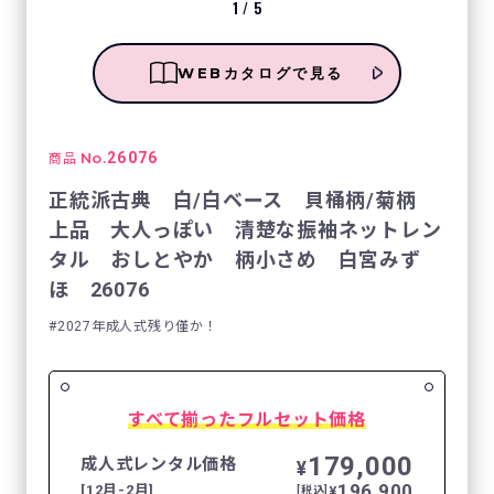
1
/
5
WEBカタログで見る
No.
26076
商品
正統派古典 白/白ベース 貝桶柄/菊柄
上品 大人っぽい 清楚な振袖ネットレン
タル おしとやか 柄小さめ 白宮みず
ほ 26076
2027年成人式残り僅か！
すべて揃ったフルセット価格
179,000
成人式レンタル価格
¥
196,900
[12月-2月]
¥
[税込]