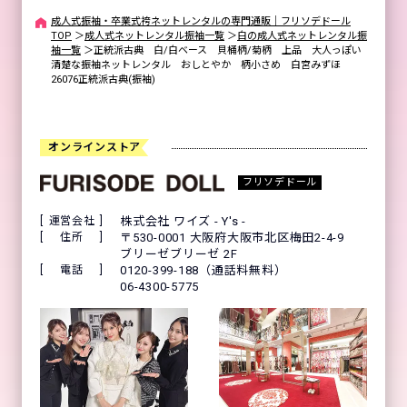
成人式振袖・卒業式袴ネットレンタルの専門通販｜フリソデドール
TOP
＞
成人式ネットレンタル振袖一覧
＞
白の成人式ネットレンタル振
袖一覧
＞
正統派古典 白/白ベース 貝桶柄/菊柄 上品 大人っぽい
清楚な振袖ネットレンタル おしとやか 柄小さめ 白宮みずほ
26076正統派古典(振袖)
オンラインストア
フリソデドール
運営会社
株式会社 ワイズ - Y's -
住所
〒530-0001 大阪府大阪市北区梅田2-4-9
ブリーゼブリーゼ 2F
電話
0120-399-188（通話料無料）
06-4300-5775