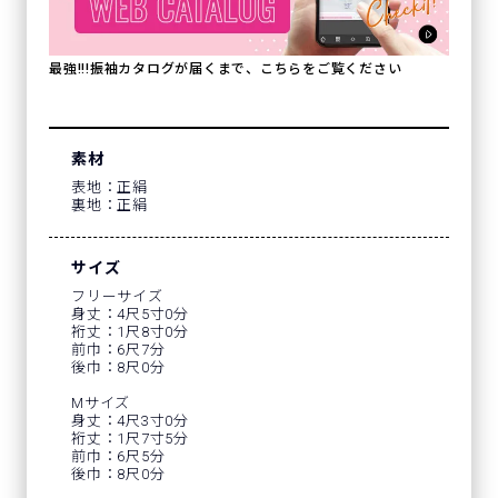
最強!!!振袖カタログが届くまで、こちらをご覧ください
素材
表地：正絹
裏地：正絹
サイズ
フリーサイズ
身丈：4尺5寸0分
裄丈：1尺8寸0分
前巾：6尺7分
後巾：8尺0分
Mサイズ
身丈：4尺3寸0分
裄丈：1尺7寸5分
前巾：6尺5分
後巾：8尺0分