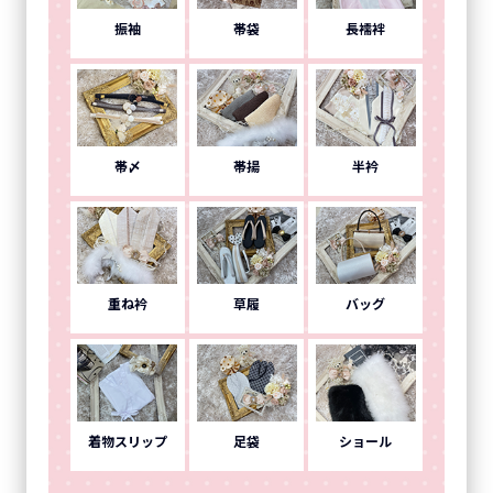
振袖
帯袋
長襦袢
帯〆
帯揚
半衿
重ね衿
草履
バッグ
着物スリップ
足袋
ショール