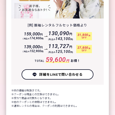
[例] 振袖レンタルフルセット価格より
130,090
159,000
円
円
31,800
円
OFF
174,900
143,100
(税込み
円)
(税込み
円)
113,727
139,000
円
円
27,800
円
OFF
152,900
125,100
(税込み
円)
(税込み
円)
59,600
円
お得！
TOTAL
詳細をLINEで問い合わせる
例の価格は税抜きです。
クーポンは現金との交換はできません。
安カワ商品は対象外となります。
他のクーポンとの併用はできません。
通常レンタルの場合は、クーポンの利用はできません。