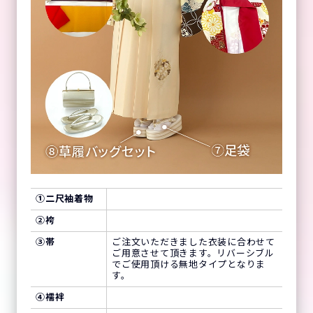
①
二尺袖着物
②
袴
③
帯
ご注文いただきました衣装に合わせて
ご用意させて頂きます。リバーシブル
でご使用頂ける無地タイプとなりま
す。
④
襦袢