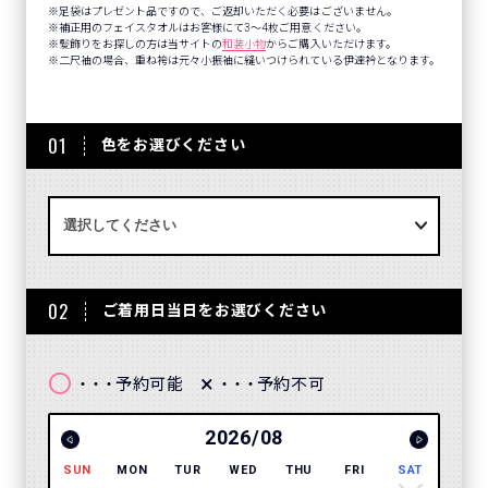
足袋はプレゼント品ですので、ご返却いただく必要はございません。
補正用のフェイスタオルはお客様にて3～4枚ご用意ください。
髪飾りをお探しの方は当サイトの
和装小物
からご購入いただけます。
二尺袖の場合、重ね袴は元々小振袖に縫いつけられている伊達衿となります。
01
色をお選びください
02
ご着用日当日をお選びください
〇
×
予約可能
予約不可
・・・
・・・
2026/08
SUN
MON
TUR
WED
THU
FRI
SAT
SUN