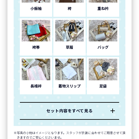
小振袖
袴
重ね衿
袴帯
草履
バッグ
長襦袢
着物スリップ
足袋
セット内容をすべて見る
写真の小物はイメージとなります。スタッフが衣装に合わせてご用意させて頂
きますのでご安心くださいませ。