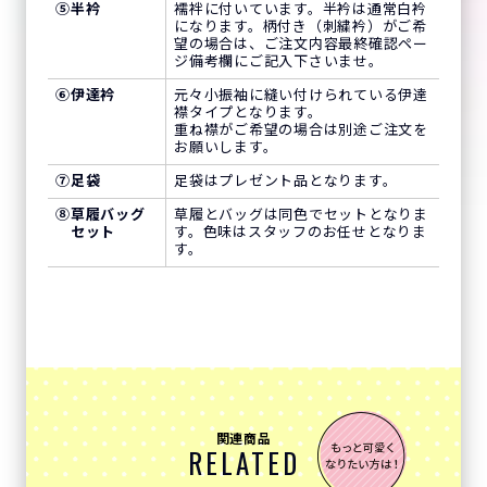
⑤
半衿
襦袢に付いています。半衿は通常白衿
になります。柄付き（刺繍衿）がご希
望の場合は、ご注文内容最終確認ペー
ジ備考欄にご記入下さいませ。
⑥
伊達衿
元々小振袖に縫い付けられている伊達
襟タイプとなります。
重ね襟がご希望の場合は別途ご注文を
お願いします。
⑦
足袋
足袋はプレゼント品となります。
⑧
草履バッグ
草履とバッグは同色でセットとなりま
セット
す。色味はスタッフのお任せとなりま
す。
関連商品
RELATED