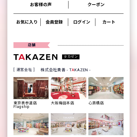
お客様の声
クーポン
お気に入り
会員登録
ログイン
カート
店舗
タカゼン
運営会社
株式会社貴善 - T
A
KAZEN -
心斎橋店
東京表参道店
大阪梅田本店
Flagship