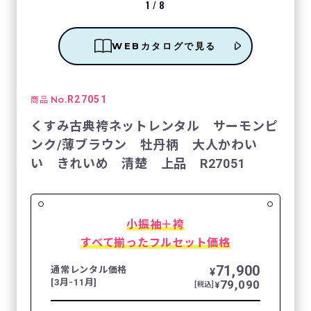
1
/
8
WEBカタログで見る
No.
R27051
商品
くすみ古典袴ネットレンタル サーモンピ
ンク/薄ブラウン 牡丹柄 大人かわい
い きれいめ 清楚 上品 R27051
小振袖＋袴
すべて揃ったフルセット価格
71,900
通常レンタル価格
¥
[3月-11月]
79,090
¥
[税込]