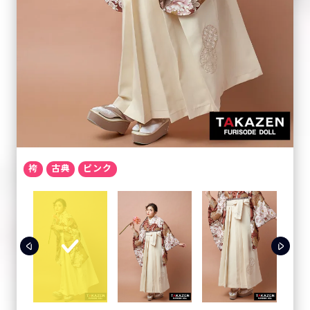
袴
古典
ピンク