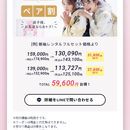
[例] 振袖レンタルフルセット価格より
130,090
159,000
円
円
31,800
円
OFF
174,900
143,100
(税込み
円)
(税込み
円)
113,727
139,000
円
円
27,800
円
OFF
152,900
125,100
(税込み
円)
(税込み
円)
59,600
円
お得！
TOTAL
詳細をLINEで問い合わせる
例の価格は税抜きです。
クーポンは現金との交換はできません。
安カワ商品は対象外となります。