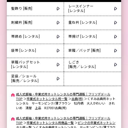
レースインナー
髪飾り [販売]
[レンタル]
刺繍衿 [販売]
重ね衿 [レンタル]
帯締め [レンタル]
帯揚げ [レンタル]
袋帯 [レンタル]
草履／バッグ [販売]
草履バッグセット
しごき
[レンタル]
[販売／レンタル]
足袋／ショール
[販売／レンタル]
成人式振袖・卒業式袴ネットレンタルの専門通販｜フリソデドール
TOP
＞
卒業式ネットレンタル袴一覧
＞
古典(袴)
＞
くすみ古典袴ネット
レンタル サーモンピンク/薄ブラウン 牡丹柄 大人かわいい きれ
いめ 清楚 上品 R27051古典(袴)
成人式振袖・卒業式袴ネットレンタルの専門通販｜フリソデドール
TOP
＞
卒業式ネットレンタル袴商品一覧
＞
ピンクの卒業式ネットレン
タル袴一覧
＞
くすみ古典袴ネットレンタル サーモンピンク/薄ブラウ