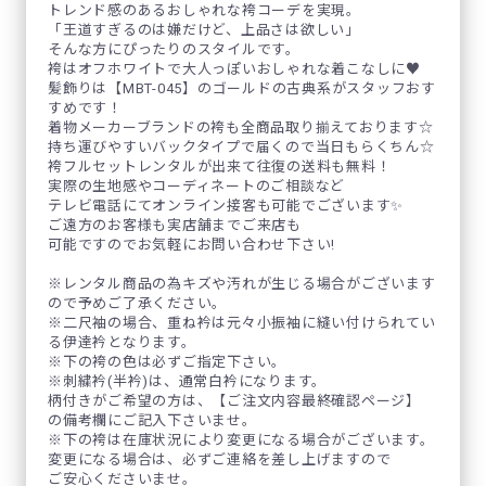
トレンド感のあるおしゃれな袴コーデを実現。
「王道すぎるのは嫌だけど、上品さは欲しい」
そんな方にぴったりのスタイルです。
袴はオフホワイトで大人っぽいおしゃれな着こなしに♥
髪飾りは【MBT-045】のゴールドの古典系がスタッフおす
すめです！
着物メーカーブランドの袴も全商品取り揃えております☆
持ち運びやすいバックタイプで届くので当日もらくちん☆
袴フルセットレンタルが出来て往復の送料も無料！
実際の生地感やコーディネートのご相談など
テレビ電話にてオンライン接客も可能でございます✨
ご遠方のお客様も実店舗までご来店も
可能ですのでお気軽にお問い合わせ下さい!
※レンタル商品の為キズや汚れが生じる場合がございます
ので予めご了承ください。
※二尺袖の場合、重ね衿は元々小振袖に縫い付けられてい
る伊達衿となります。
※下の袴の色は必ずご指定下さい。
※刺繍衿(半衿)は、通常白衿になります。
柄付きがご希望の方は、【ご注文内容最終確認ページ】
の備考欄にご記入下さいませ。
※下の袴は在庫状況により変更になる場合がございます。
変更になる場合は、必ずご連絡を差し上げますので
ご安心くださいませ。