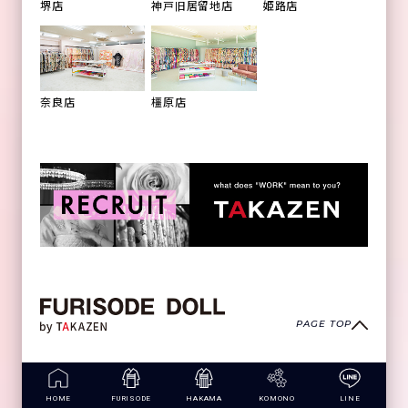
姫路店
堺店
神戸旧居留地店
橿原店
奈良店
PAGE TOP
copyright (c) FURISODE DOLL all rights reserved.
HOME
FURISODE
HAKAMA
KOMONO
LINE