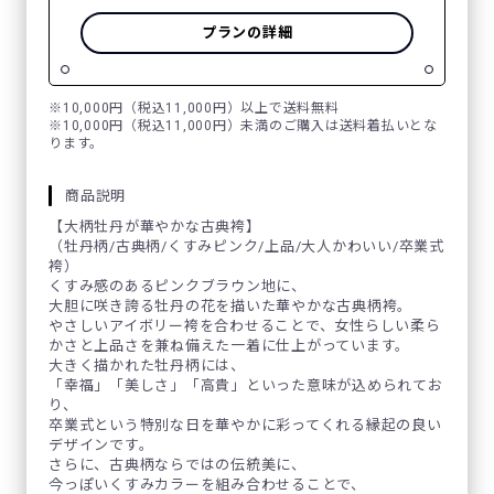
プランの詳細
※10,000円（税込11,000円）以上で送料無料
※10,000円（税込11,000円）未満のご購入は送料着払いとな
ります。
商品説明
【大柄牡丹が華やかな古典袴】
（牡丹柄/古典柄/くすみピンク/上品/大人かわいい/卒業式
袴）
くすみ感のあるピンクブラウン地に、
大胆に咲き誇る牡丹の花を描いた華やかな古典柄袴。
やさしいアイボリー袴を合わせることで、女性らしい柔ら
かさと上品さを兼ね備えた一着に仕上がっています。
大きく描かれた牡丹柄には、
「幸福」「美しさ」「高貴」といった意味が込められてお
り、
卒業式という特別な日を華やかに彩ってくれる縁起の良い
デザインです。
さらに、古典柄ならではの伝統美に、
今っぽいくすみカラーを組み合わせることで、