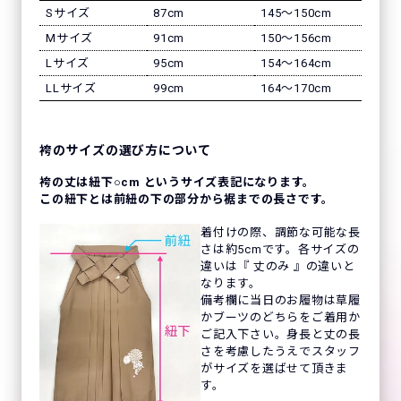
Sサイズ
87cm
145〜150cm
Mサイズ
91cm
150〜156cm
Lサイズ
95cm
154〜164cm
LLサイズ
99cm
164〜170cm
袴のサイズの選び方について
袴の丈は紐下○cm というサイズ表記になります。
この紐下とは前紐の下の部分から裾までの長さです。
着付けの際、調節な可能な長
さは約5cmです。各サイズの
違いは『 丈のみ 』の違いと
なります。
備考欄に当日のお履物は草履
かブーツのどちらをご着用か
ご記入下さい。身長と丈の長
さを考慮したうえでスタッフ
がサイズを選ばせて頂きま
す。