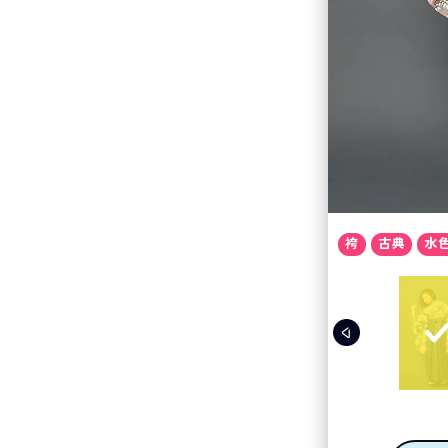
袴
古典
水