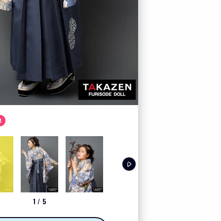
カート
お気に入り
プレスルーム
テレビ電話でコーディ
色
LOOK BOOK
お客様の声
クーポン
1
/
5
レンタル購入特典