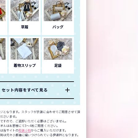
草履
バッグ
着物スリップ
足袋
セット内容をすべて見る
ジとなります。スタッフが衣装に合わせてご用意させて頂
くださいませ。
品ですので、ご返却いただく必要はございません。
オルはお客様にて3～4枚ご用意ください。
方は当サイトの
和装小物
からご購入いただけます。
袴は元々小振袖に縫いつけられている伊達衿となります。