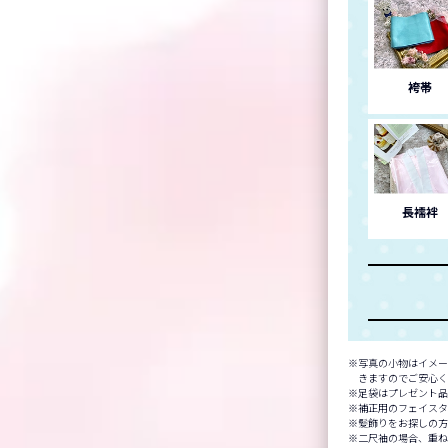
袴帯
長襦袢
写真の小物はイメー
きますのでご安心
足袋はプレゼント
補正用のフェイスタ
髪飾りをお探しの
二尺袖の場合、重ね