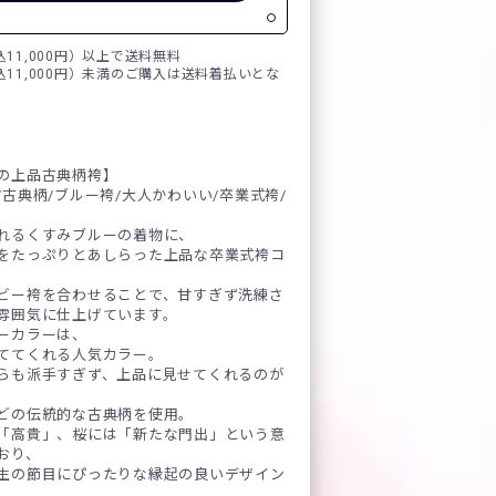
税込11,000円）以上で送料無料
税込11,000円）未満のご購入は送料着払いとな
の上品古典柄袴】
古典柄/ブルー袴/大人かわいい/卒業式袴/
れるくすみブルーの着物に、
をたっぷりとあしらった上品な卒業式袴コ
ビー袴を合わせることで、甘すぎず洗練さ
雰囲気に仕上げています。
ーカラーは、
ててくれる人気カラー。
らも派手すぎず、上品に見せてくれるのが
どの伝統的な古典柄を使用。
「高貴」、桜には「新たな門出」という意
おり、
生の節目にぴったりな縁起の良いデザイン
。