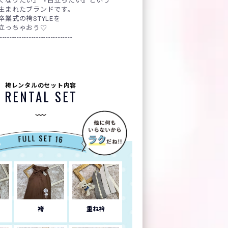
くなりたい』『目立ちたい』という
生まれたブランドです。
業式の袴STYLEを
立っちゃおう♡
------------------------------
袴レンタルのセット内容
RENTAL SET
袴
重ね衿