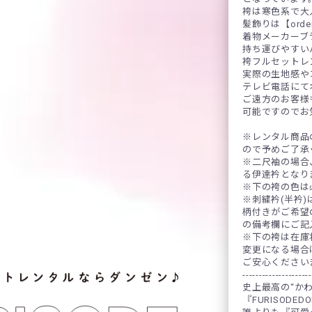
袴は寒色系で大
髪飾りは【ord
着物メーカーブ
持ち運びやすい
袴フルセットレ
実際の生地感や
テレビ電話にて
ご遠方のお客様
可能ですのでお
※レンタル商品
ので予めご了承
※二尺袖の場合
る伊達衿となり
※下の袴の色は
※刺繍衿(半衿
柄付きがご希望
の備考欄にご記
※下の袴は在庫
変更になる場合
ご安心ください
---------------------
史上最高の“か
『FURISODED