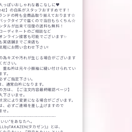
人っぽいおしゃれな着こなしに♥
er42】の白系がスタッフおすすめです！
ランドの袴も全商品取り揃えております☆
バックタイプで届くので当日もらくちん☆
ンタルが出来て往復の送料も無料！
コーディネートのご相談など
オンライン接客も可能でございます✨
も実店舗までご来店も
気軽にお問い合わせ下さい!
の為キズや汚れが生じる場合がございます
ください。
、重ね衿は元々小振袖に縫い付けられてい
ます。
必ずご指定下さい。
)は、通常白衿になります。
の方は、【ご注文内容最終確認ページ】
入下さいませ。
状況により変更になる場合がございます。
は、必ずご連絡を差し上げますので
ませ。
----------------------------------------
わいい“をあなたへ。
OLLbyTAKAZEN(タカゼン)』とは、