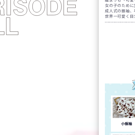
誰よりも『可愛
女の子のために
成人式の振袖、卒
世界一可愛く目
---------------------
小振袖