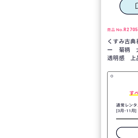
No.
R270
商品
くすみ古典
ー 菊柄 
透明感 上品
す
通常レンタ
[3月-11月]