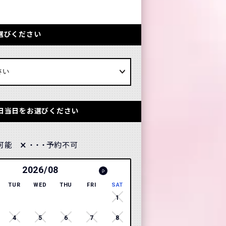
選びください
日当日をお選びください
×
可能
予約不可
・・・
2026/08
2026
TUR
WED
THU
FRI
SAT
SUN
MON
TUR
WE
1
1
2
4
5
6
7
8
6
7
8
9