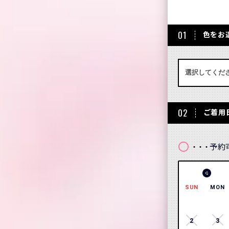
01
色をお
02
ご着用
〇
予約
・・・
SUN
MON
2
3