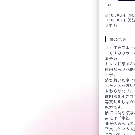
※10,000円（
※10,000円（
ります。
商品説明
【くすみブルー
（くすみカラー/
清楚系）
トレンド感あふ
繊細な古典花柄
ーデ。
落ち着いたネイ
れた大人っぽい
やわらかなブル
透明感を引き立
写真映えしなが
魅力です。
柄には菊や桜な
菊には「幸福」
味が込められて
卒業式という人
となっています