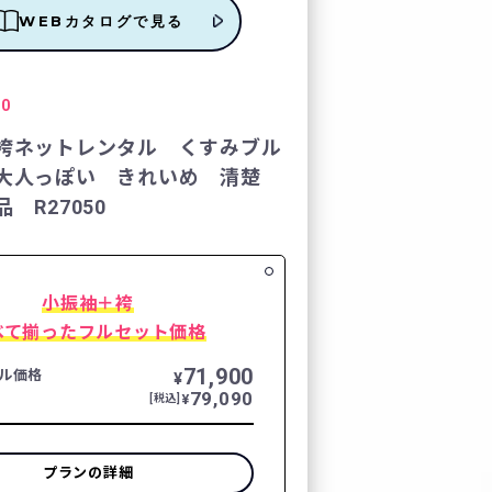
WEBカタログで見る
レンタルの流れ
50
FURISODE DOLL
袴ネットレンタル くすみブル
大人っぽい きれいめ 清楚
Producer`s room
 R27050
よくあるご質問
小振袖＋袴
企業情報
べて揃ったフルセット価格
71,900
ご利用規約
ル価格
¥
79,090
¥
[税込]
プライバシーポリシ
プランの詳細