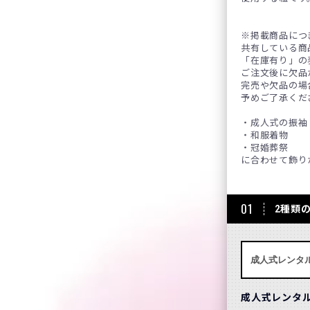
※掲載商品につ
共有している商
「在庫有り」の
ご注文後に欠品
完売や欠品の場
予めご了承くだ
・成人式の振袖
・和服着物
・冠婚葬祭
に合わせて飾り
01
2種類
成人式レンタ