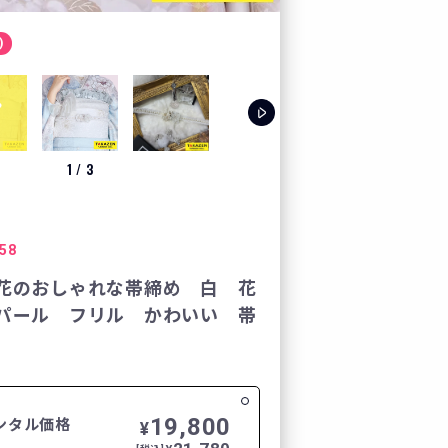
カート
)
お気に入り
プレスルーム
1
/
3
テレビ電話でコーディ
58
LOOK BOOK
花のおしゃれな帯締め 白 花
パール フリル かわいい 帯
お客様の声
クーポン
19,800
ンタル価格
¥
レンタル購入特典