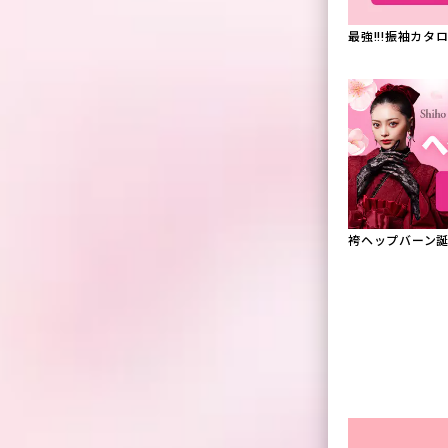
最強!!!振袖カ
袴ヘップバーン誕