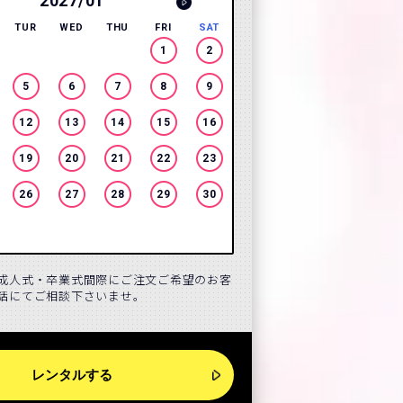
2027/01
2027
TUR
WED
THU
FRI
SAT
SUN
MON
TUR
WE
1
2
1
2
3
5
6
7
8
9
7
8
9
10
12
13
14
15
16
14
15
16
17
19
20
21
22
23
21
22
23
24
26
27
28
29
30
28
成人式・卒業式間際にご注文ご希望のお客
話にてご相談下さいませ。
レンタルする