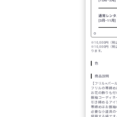
[12月-2月]
通常レンタ
[3月-11月]
※10,000円（
※10,000円（
ります。
色
商品説明
【フリル×パー
フリルの帯締め
お花の飾りも付
振袖コーディネ
引き締めるアイ
帯締めはお振袖
必要な小道具の
使用する紐です