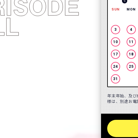
SUN
MON
3
4
10
11
17
18
24
25
31
年末年始、及び
様は、別途お電