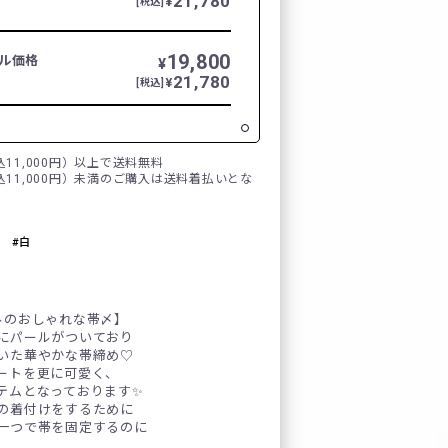
21,780
¥
[税込]
19,800
レンタルの流れ
ル価格
¥
21,780
¥
[税込]
FURISODE DOLL
税込11,000円）以上で送料無料
税込11,000円）未満のご購入は送料着払いとな
Producer`s room
よくあるご質問
白
企業情報
ルのおしゃれな帯〆】
にパールがついており
ご利用規約
いた華やかな帯締め♡
ートを更に可愛く、
プライバシーポリシ
テムとなっております✨
の着付けをするために
一つで帯を固定するのに
。