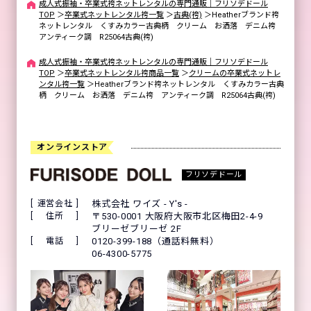
成人式振袖・卒業式袴ネットレンタルの専門通販｜フリソデドール
TOP
＞
卒業式ネットレンタル袴一覧
＞
古典(袴)
＞
Heatherブランド袴
ネットレンタル くすみカラー古典柄 クリーム お洒落 デニム袴
アンティーク調 R25064古典(袴)
成人式振袖・卒業式袴ネットレンタルの専門通販｜フリソデドール
TOP
＞
卒業式ネットレンタル袴商品一覧
＞
クリームの卒業式ネットレ
ンタル袴一覧
＞
Heatherブランド袴ネットレンタル くすみカラー古典
柄 クリーム お洒落 デニム袴 アンティーク調 R25064古典(袴)
オンラインストア
フリソデドール
運営会社
株式会社 ワイズ - Y's -
住所
〒530-0001 大阪府大阪市北区梅田2-4-9
ブリーゼブリーゼ 2F
電話
0120-399-188（通話料無料）
06-4300-5775