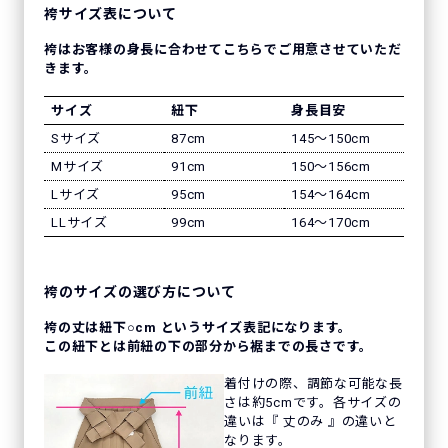
袴サイズ表について
袴はお客様の身長に合わせてこちらでご用意させていただ
きます。
サイズ
紐下
身長目安
Sサイズ
87cm
145〜150cm
Mサイズ
91cm
150〜156cm
Lサイズ
95cm
154〜164cm
LLサイズ
99cm
164〜170cm
袴のサイズの選び方について
袴の丈は紐下○cm というサイズ表記になります。
この紐下とは前紐の下の部分から裾までの長さです。
着付けの際、調節な可能な長
さは約5cmです。各サイズの
違いは『 丈のみ 』の違いと
なります。