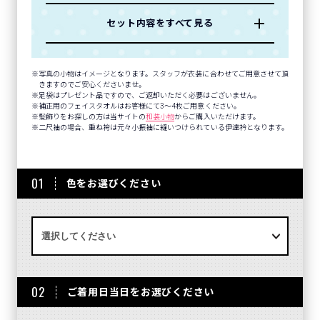
セット内容をすべて見る
写真の小物はイメージとなります。スタッフが衣装に合わせてご用意させて頂
きますのでご安心くださいませ。
足袋はプレゼント品ですので、ご返却いただく必要はございません。
補正用のフェイスタオルはお客様にて3～4枚ご用意ください。
髪飾りをお探しの方は当サイトの
和装小物
からご購入いただけます。
二尺袖の場合、重ね袴は元々小振袖に縫いつけられている伊達衿となります。
01
色をお選びください
02
ご着用日当日をお選びください