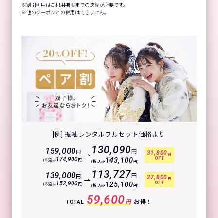
割引利用はご利用期限までの決算が必要です。
他のクーポンとの併用はできません。
[例] 振袖レンタルフルセット価格より
130,090
159,000
円
円
31,800
円
OFF
174,900
143,100
(税込み
円)
(税込み
円)
113,727
139,000
円
円
27,800
円
OFF
152,900
125,100
(税込み
円)
(税込み
円)
59,600
円
お得！
TOTAL