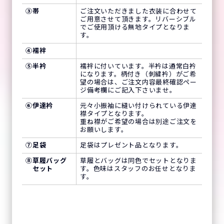
③
帯
ご注文いただきました衣装に合わせて
ご用意させて頂きます。リバーシブル
でご使用頂ける無地タイプとなりま
す。
④
襦袢
⑤
半衿
襦袢に付いています。半衿は通常白衿
になります。柄付き（刺繍衿）がご希
望の場合は、ご注文内容最終確認ペー
ジ備考欄にご記入下さいませ。
⑥
伊達衿
元々小振袖に縫い付けられている伊達
襟タイプとなります。
重ね襟がご希望の場合は別途ご注文を
お願いします。
⑦
足袋
足袋はプレゼント品となります。
⑧
草履バッグ
草履とバッグは同色でセットとなりま
セット
す。色味はスタッフのお任せとなりま
す。