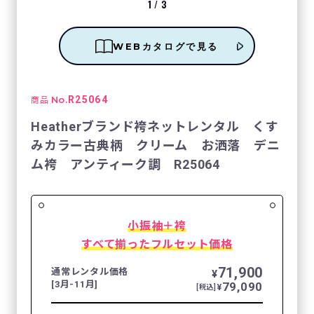
1
/
3
WEBカタログで見る
No.
R25064
商品
Heatherブランド袴ネットレンタル くす
みカラー古典柄 クリーム お洒落 デニ
ム袴 アンティーク調 R25064
小振袖＋袴
すべて揃ったフルセット価格
71,900
通常レンタル価格
¥
[3月-11月]
79,090
¥
[税込]