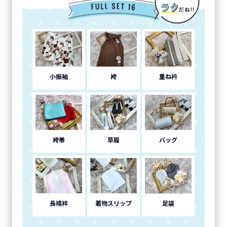
小振袖
袴
重ね衿
袴帯
草履
バッグ
長襦袢
着物スリップ
足袋