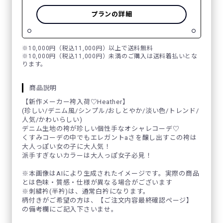
プランの詳細
※10,000円（税込11,000円）以上で送料無料
※10,000円（税込11,000円）未満のご購入は送料着払いとな
ります。
商品説明
【新作メーカー袴入荷♡Heather】
(珍しい/デニム風/シンプル/おしとやか/淡い色/トレンド/
人気/かわいらしい)
デニム生地の袴が珍しい個性手なオシャレコーデ♡
くすみコーデの中でもエレガントaさを醸し出すこの袴は
大人っぽい女の子に大人気！
派手すぎないカラーは大人っぽ女子必見！
※本画像はAIにより生成されたイメージです。実際の商品
とは色味・質感・仕様が異なる場合がございます
※刺繍衿(半衿)は、通常白衿になります。
柄付きがご希望の方は、【ご注文内容最終確認ページ】
の備考欄にご記入下さいませ。