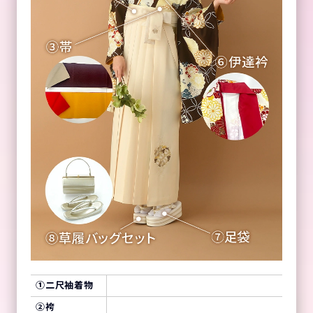
①
二尺袖着物
②
袴