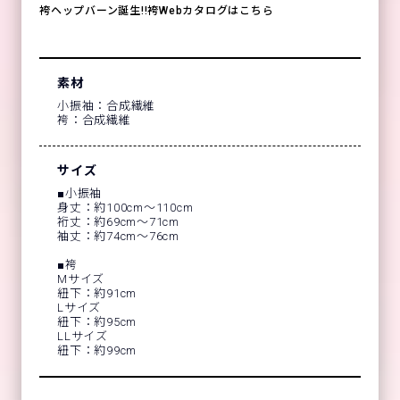
袴ヘップバーン誕生!!袴Webカタログはこちら
素材
小振袖：合成繊維
袴：合成繊維
サイズ
■小振袖
身丈：約100cm～110cm
裄丈：約69cm～71cm
袖丈：約74cm～76cm
■袴
Mサイズ
紐下：約91cm
Lサイズ
紐下：約95cm
LLサイズ
紐下：約99cm