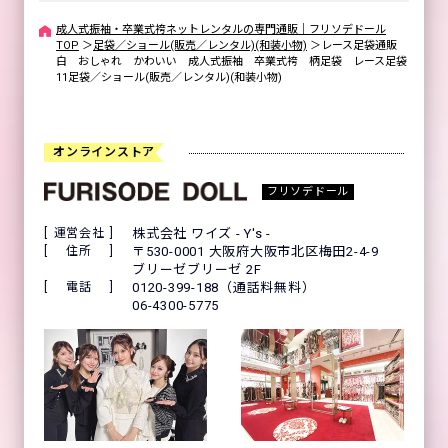
成人式振袖・卒業式袴ネットレンタルの専門通販｜フリソデドール
TOP
＞
足袋／ショール(販売／レンタル)(和装小物)
＞
レース足袋通販
白 おしゃれ かわいい 成人式振袖 卒業式袴 柄足袋 レース足袋
11足袋／ショール(販売／レンタル)(和装小物)
オンラインストア
フリソデドール
運営会社
株式会社 ワイズ - Y's -
住所
〒530-0001 大阪府大阪市北区梅田2-4-9
ブリーゼブリーゼ 2F
電話
0120-399-188（通話料無料）
06-4300-5775