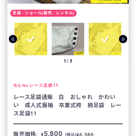
足袋／ショール(販売／レンタル)
1
/
2
No.
レース足袋11
商品
レース足袋通販 白 おしゃれ かわい
い 成人式振袖 卒業式袴 柄足袋 レー
ス足袋11
5,800
販売価格:
6,380
¥
¥
[税込]