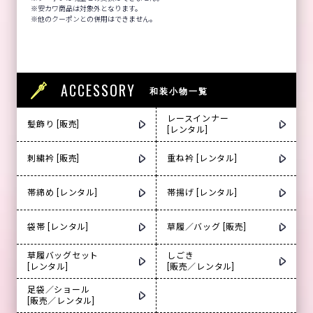
安カワ商品は対象外となります。
他のクーポンとの併用はできません。
ACCESSORY
和装小物一覧
レースインナー
髪飾り [販売]
[レンタル]
刺繍衿 [販売]
重ね衿 [レンタル]
帯締め [レンタル]
帯揚げ [レンタル]
袋帯 [レンタル]
草履／バッグ [販売]
草履バッグセット
しごき
[レンタル]
[販売／レンタル]
足袋／ショール
[販売／レンタル]