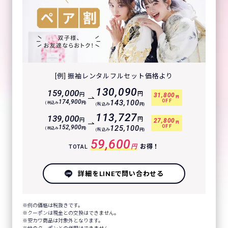
[例] 振袖レンタルフルセット価格より
130,090
159,000
円
円
31,800
円
OFF
174,900
143,100
(税込み
円)
(税込み
円)
113,727
139,000
円
円
27,800
円
OFF
152,900
125,100
(税込み
円)
(税込み
円)
59,600
円
お得！
TOTAL
詳細をLINEで問い合わせる
例の価格は税抜きです。
クーポンは現金との交換はできません。
安カワ商品は対象外となります。