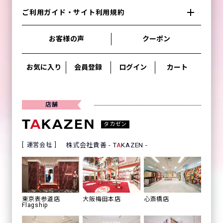
ご利用ガイド・サイト利用規約
お客様の声
クーポン
お気に入り
会員登録
ログイン
カート
店舗
タカゼン
運営会社
株式会社貴善 - T
A
KAZEN -
心斎橋店
東京表参道店
大阪梅田本店
Flagship