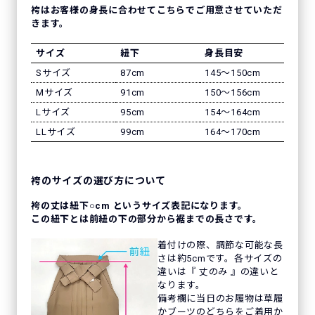
袴はお客様の身長に合わせてこちらでご用意させていただ
きます。
サイズ
紐下
身長目安
Sサイズ
87cm
145〜150cm
Mサイズ
91cm
150〜156cm
Lサイズ
95cm
154〜164cm
LLサイズ
99cm
164〜170cm
袴のサイズの選び方について
袴の丈は紐下○cm というサイズ表記になります。
この紐下とは前紐の下の部分から裾までの長さです。
着付けの際、調節な可能な長
さは約5cmです。各サイズの
違いは『 丈のみ 』の違いと
なります。
備考欄に当日のお履物は草履
かブーツのどちらをご着用か