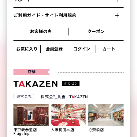
ご利用ガイド・サイト利用規約
お客様の声
クーポン
お気に入り
会員登録
ログイン
カート
店舗
タカゼン
運営会社
株式会社貴善 - T
A
KAZEN -
心斎橋店
東京表参道店
大阪梅田本店
Flagship