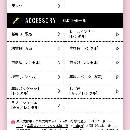
安カワ
ACCESSORY
和装小物一覧
レースインナー
髪飾り [販売]
[レンタル]
刺繍衿 [販売]
重ね衿 [レンタル]
帯締め [レンタル]
帯揚げ [レンタル]
袋帯 [レンタル]
草履／バッグ [販売]
草履バッグセット
しごき
[レンタル]
[販売／レンタル]
足袋／ショール
[販売／レンタル]
成人式振袖・卒業式袴ネットレンタルの専門通販｜フリソデドール
TOP
＞
卒業式ネットレンタル袴一覧
＞
古典(袴)
＞
個性派古典 オレン