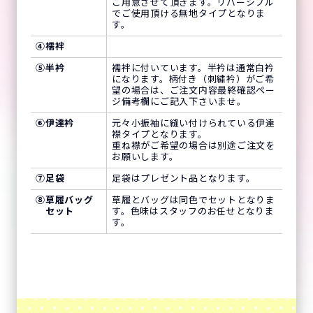
ご用意させて頂きます。リバーシブル
でご使用頂ける無地タイプとなりま
す。
④
襦袢
⑤
半衿
襦袢に付いています。半衿は通常白衿
になります。柄付き（刺繍衿）がご希
望の場合は、ご注文内容最終確認ペー
ジ備考欄にご記入下さいませ。
⑥
伊達衿
元々小振袖に縫い付けられている伊達
襟タイプとなります。
重ね襟がご希望の場合は別途ご注文を
お願いします。
⑦
足袋
足袋はプレゼント品となります。
⑧
草履バッグ
草履とバッグは同色でセットとなりま
セット
す。色味はスタッフのお任せとなりま
す。