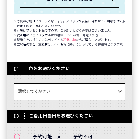
写真の小物はイメージとなります。スタッフが衣装に合わせてご用意させて頂
きますのでご安心くださいませ。
足袋はプレゼント品ですので、ご返却いただく必要はございません。
補正用のフェイスタオルはお客様にて3～4枚ご用意ください。
髪飾りをお探しの方は当サイトの
和装小物
からご購入いただけます。
二尺袖の場合、重ね袴は元々小振袖に縫いつけられている伊達衿となります。
01
色をお選びください
02
ご着用日当日をお選びください
〇
×
予約可能
予約不可
・・・
・・・