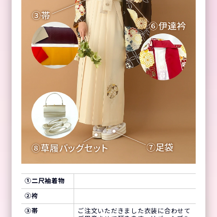
①
二尺袖着物
②
袴
③
帯
ご注文いただきました衣装に合わせて