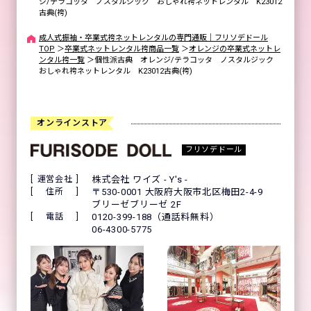
ジ/テラコッタ ノスタルジック おしゃれ袴ネットレンタル K23012
古典(袴)
成人式振袖・卒業式袴ネットレンタルの専門通販｜フリソデドール
TOP
＞
卒業式ネットレンタル袴商品一覧
＞
オレンジの卒業式ネットレ
ンタル袴一覧
＞
個性派古典 オレンジ/テラコッタ ノスタルジック
おしゃれ袴ネットレンタル K23012古典(袴)
オンラインストア
フリソデドール
運営会社
株式会社 ワイズ - Y's -
住所
〒530-0001 大阪府大阪市北区梅田2-4-9
ブリーゼブリーゼ 2F
電話
0120-399-188（通話料無料）
06-4300-5775