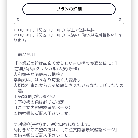
プランの詳細
※10,000円（税込11,000円）以上で送料無料
※10,000円（税込11,000円）未満のご購入は送料着払いとな
ります。
商品説明
【卒業式の袴は品良く愛らしい古典柄で優雅な私に！】
(古典/菊柄/クラシカル/人気/新作)
大和撫子な清楚古典柄袴☆
卒業式は、はんなり可愛く大変身♪
大切な行事だからこそ綺麗にキメたいあなたにぴったりの
一着。
上品な(柄)が伝統的♡
※下の袴の色は必ずご指定
【ご注文内容最終確認ページ】
の備考欄にご記入下さいませ。
※刺繍衿(半衿)は、通常白衿になります。
柄付きがご希望の方は、【ご注文内容最終確認ページ】
の備考欄にご記入下さいませ。