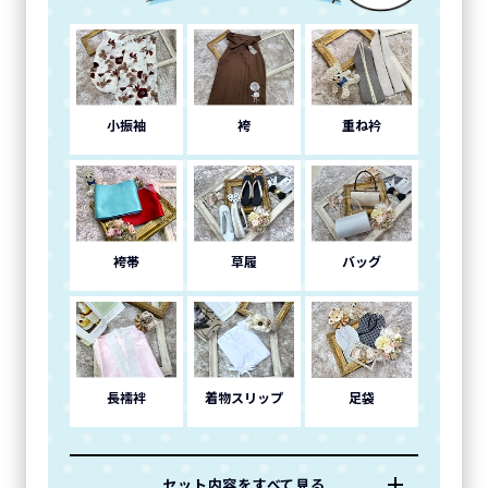
小振袖
袴
重ね衿
袴帯
草履
バッグ
長襦袢
着物スリップ
足袋
セット内容をすべて見る