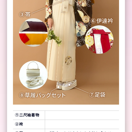
①
二尺袖着物
②
袴