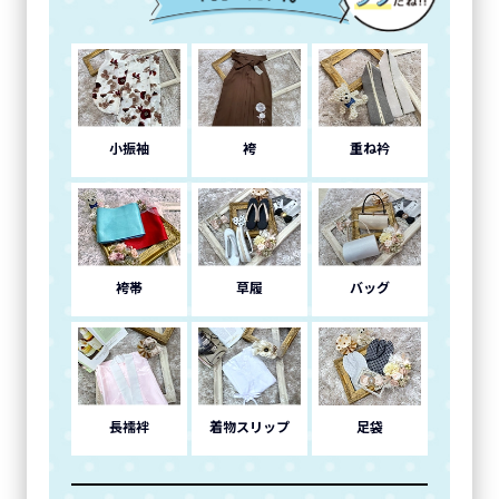
小振袖
袴
重ね衿
袴帯
草履
バッグ
長襦袢
着物スリップ
足袋