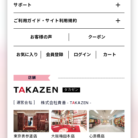
サポート
ご利用ガイド・サイト利用規約
お客様の声
クーポン
お気に入り
会員登録
ログイン
カート
店舗
タカゼン
運営会社
株式会社貴善 - T
A
KAZEN -
心斎橋店
東京表参道店
大阪梅田本店