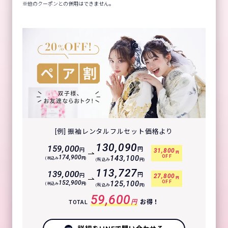
他のクーポンとの併用はできません。
[例] 振袖レンタルフルセット価格より
130,090
159,000
円
円
31,800
円
OFF
174,900
143,100
(税込み
円)
(税込み
円)
113,727
139,000
円
円
27,800
円
OFF
152,900
125,100
(税込み
円)
(税込み
円)
59,600
円
お得！
TOTAL