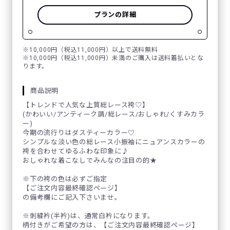
プランの詳細
※10,000円（税込11,000円）以上で送料無料
※10,000円（税込11,000円）未満のご購入は送料着払いとな
ります。
商品説明
【トレンドで人気な上質総レース袴♡】
(かわいい/アンティーク調/総レース/おしゃれ/くすみカラ
ー)
今期の流行りはダスティーカラー♡
シンプルな淡い色の総レース小振袖にニュアンスカラーの
袴を合わせてゆるふわな印象に♪
おしゃれな着こなしでみんなの注目の的★
※下の袴の色は必ずご指定
【ご注文内容最終確認ページ】
の備考欄にご記入下さいませ。
※刺繍衿(半衿)は、通常白衿になります。
柄付きがご希望の方は、【ご注文内容最終確認ページ】