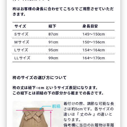
袴はお客様の身長に合わせてこちらでご用意させていただ
きます。
サイズ
紐下
身長目安
Sサイズ
87cm
145〜150cm
Mサイズ
91cm
150〜156cm
Lサイズ
95cm
154〜164cm
LLサイズ
99cm
164〜170cm
袴のサイズの選び方について
袴の丈は紐下○cm というサイズ表記になります。
この紐下とは前紐の下の部分から裾までの長さです。
着付けの際、調節な可能な長
さは約5cmです。各サイズの
違いは『 丈のみ 』の違いと
なります。
備考欄に当日のお履物は草履