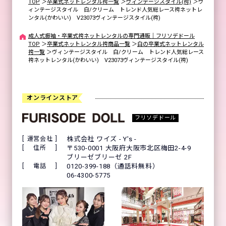
TOP
＞
卒業式ネットレンタル袴一覧
＞
ヴィンテージスタイル(袴)
＞
ヴ
ィンテージスタイル 白/クリーム トレンド人気総レース袴ネットレ
ンタル(かわいい) V23073ヴィンテージスタイル(袴)
成人式振袖・卒業式袴ネットレンタルの専門通販｜フリソデドール
TOP
＞
卒業式ネットレンタル袴商品一覧
＞
白の卒業式ネットレンタル
袴一覧
＞
ヴィンテージスタイル 白/クリーム トレンド人気総レース
袴ネットレンタル(かわいい) V23073ヴィンテージスタイル(袴)
オンラインストア
フリソデドール
運営会社
株式会社 ワイズ - Y's -
住所
〒530-0001 大阪府大阪市北区梅田2-4-9
ブリーゼブリーゼ 2F
電話
0120-399-188（通話料無料）
06-4300-5775