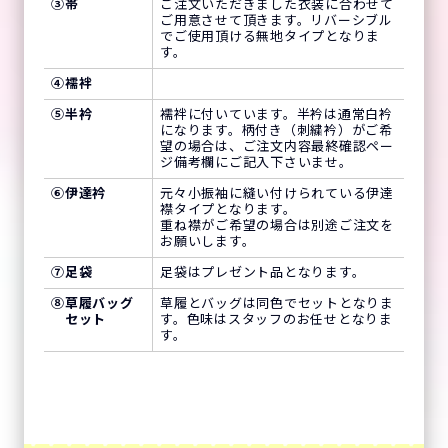
③
帯
ご注文いただきました衣装に合わせて
ご用意させて頂きます。リバーシブル
でご使用頂ける無地タイプとなりま
す。
④
襦袢
⑤
半衿
襦袢に付いています。半衿は通常白衿
になります。柄付き（刺繍衿）がご希
望の場合は、ご注文内容最終確認ペー
ジ備考欄にご記入下さいませ。
⑥
伊達衿
元々小振袖に縫い付けられている伊達
襟タイプとなります。
重ね襟がご希望の場合は別途ご注文を
お願いします。
⑦
足袋
足袋はプレゼント品となります。
⑧
草履バッグ
草履とバッグは同色でセットとなりま
セット
す。色味はスタッフのお任せとなりま
す。