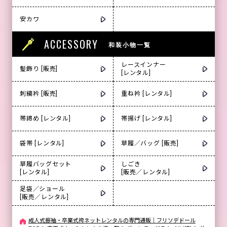
安カワ
ACCESSORY
和装小物一覧
レースインナー
髪飾り [販売]
[レンタル]
刺繍衿 [販売]
重ね衿 [レンタル]
帯締め [レンタル]
帯揚げ [レンタル]
袋帯 [レンタル]
草履／バッグ [販売]
草履バッグセット
しごき
[レンタル]
[販売／レンタル]
足袋／ショール
[販売／レンタル]
成人式振袖・卒業式袴ネットレンタルの専門通販｜フリソデドール