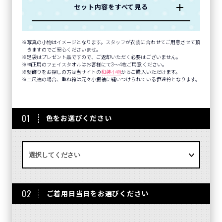
セット内容をすべて見る
写真の小物はイメージとなります。スタッフが衣装に合わせてご用意させて頂
きますのでご安心くださいませ。
足袋はプレゼント品ですので、ご返却いただく必要はございません。
補正用のフェイスタオルはお客様にて3～4枚ご用意ください。
髪飾りをお探しの方は当サイトの
和装小物
からご購入いただけます。
二尺袖の場合、重ね袴は元々小振袖に縫いつけられている伊達衿となります。
01
色をお選びください
02
ご着用日当日をお選びください