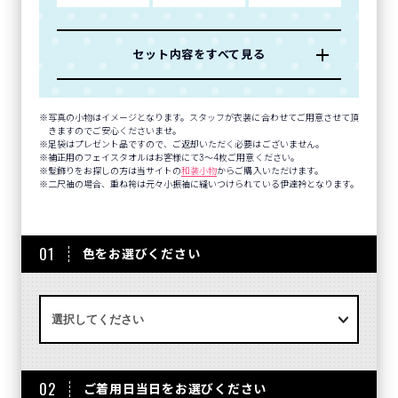
セット内容をすべて見る
写真の小物はイメージとなります。スタッフが衣装に合わせてご用意させて頂
きますのでご安心くださいませ。
足袋はプレゼント品ですので、ご返却いただく必要はございません。
補正用のフェイスタオルはお客様にて3～4枚ご用意ください。
髪飾りをお探しの方は当サイトの
和装小物
からご購入いただけます。
二尺袖の場合、重ね袴は元々小振袖に縫いつけられている伊達衿となります。
01
色をお選びください
02
ご着用日当日をお選びください