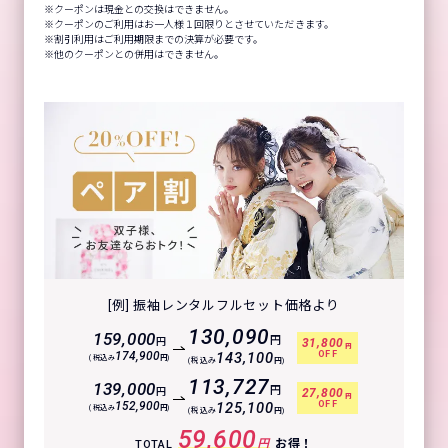
クーポンは現金との交換はできません。
クーポンのご利用はお一人様１回限りとさせていただきます。
割引利用はご利用期限までの決算が必要です。
他のクーポンとの併用はできません。
[例] 振袖レンタルフルセット価格より
130,090
159,000
円
円
31,800
円
OFF
174,900
143,100
(税込み
円)
(税込み
円)
113,727
139,000
円
円
27,800
円
OFF
152,900
125,100
(税込み
円)
(税込み
円)
59,600
円
お得！
TOTAL