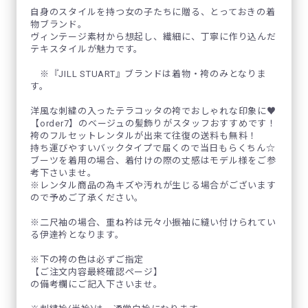
自身のスタイルを持つ女の子たちに贈る、とっておきの着
物ブランド。
ヴィンテージ素材から想起し、繊細に、丁寧に作り込んだ
テキスタイルが魅力です。
※『JILL STUART』ブランドは着物・袴のみとなりま
す。
洋風な刺繍の入ったテラコッタの袴でおしゃれな印象に♥
【order7】のベージュの髪飾りがスタッフおすすめです！
袴のフルセットレンタルが出来て往復の送料も無料！
持ち運びやすいバックタイプで届くので当日もらくちん☆
ブーツを着用の場合、着付けの際の丈感はモデル様をご参
考下さいませ。
※レンタル商品の為キズや汚れが生じる場合がございます
ので予めご了承ください。
※二尺袖の場合、重ね衿は元々小振袖に縫い付けられてい
る伊達衿となります。
※下の袴の色は必ずご指定
【ご注文内容最終確認ページ】
の備考欄にご記入下さいませ。