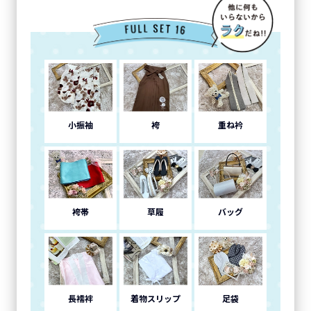
小振袖
袴
重ね衿
袴帯
草履
バッグ
長襦袢
着物スリップ
足袋