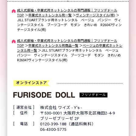
成人式振袖・卒業式袴ネットレンタルの専門通販｜フリソデドール
TOP
＞
卒業式ネットレンタル袴一覧
＞
ヴィンテージスタイル(袴)
＞
JILL STUARTブランド袴ネットレンタル ベージュ パンジー ヴィ
ンテージスタイル ブーツコーデ モダン きれいめ R26047ヴィン
テージスタイル(袴)
成人式振袖・卒業式袴ネットレンタルの専門通販｜フリソデドール
TOP
＞
卒業式ネットレンタル袴商品一覧
＞
ベージュの卒業式ネットレ
ンタル袴一覧
＞
JILL STUARTブランド袴ネットレンタル ベージュ
パンジー ヴィンテージスタイル ブーツコーデ モダン きれいめ
R26047ヴィンテージスタイル(袴)
オンラインストア
フリソデドール
運営会社
株式会社 ワイズ - Y's -
住所
〒530-0001 大阪府大阪市北区梅田2-4-9
ブリーゼブリーゼ 2F
電話
0120-399-188（通話料無料）
06-4300-5775