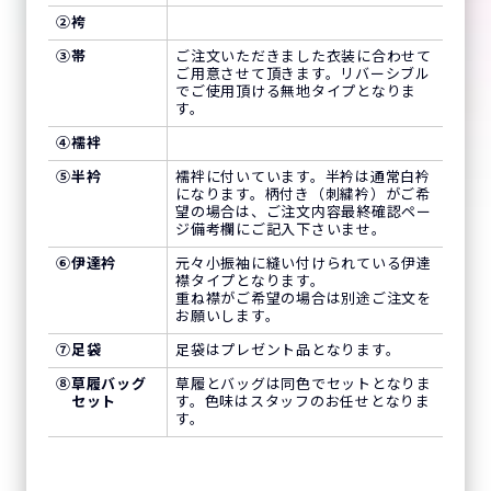
②
袴
③
帯
ご注文いただきました衣装に合わせて
ご用意させて頂きます。リバーシブル
でご使用頂ける無地タイプとなりま
す。
④
襦袢
⑤
半衿
襦袢に付いています。半衿は通常白衿
になります。柄付き（刺繍衿）がご希
望の場合は、ご注文内容最終確認ペー
ジ備考欄にご記入下さいませ。
⑥
伊達衿
元々小振袖に縫い付けられている伊達
襟タイプとなります。
重ね襟がご希望の場合は別途ご注文を
お願いします。
⑦
足袋
足袋はプレゼント品となります。
⑧
草履バッグ
草履とバッグは同色でセットとなりま
セット
す。色味はスタッフのお任せとなりま
す。