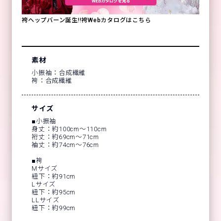
袴ヘップバーン誕生!!袴Webカタログはこちら
素材
小振袖：合成繊維
袴：合成繊維
サイズ
■小振袖
身丈：約100cm～110cm
裄丈：約69cm～71cm
袖丈：約74cm～76cm
■袴
Mサイズ
紐下：約91cm
Lサイズ
紐下：約95cm
LLサイズ
紐下：約99cm