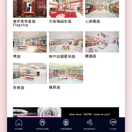
心斎橋店
東京表参道店
大阪梅田本店
Flagship
姫路店
堺店
神戸旧居留地店
橿原店
奈良店
HOME
FURISODE
HAKAMA
KOMONO
LINE