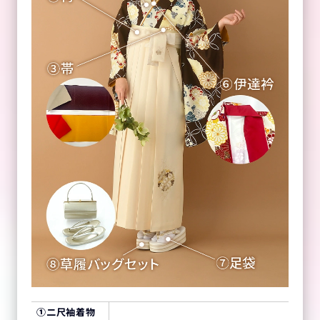
①
二尺袖着物