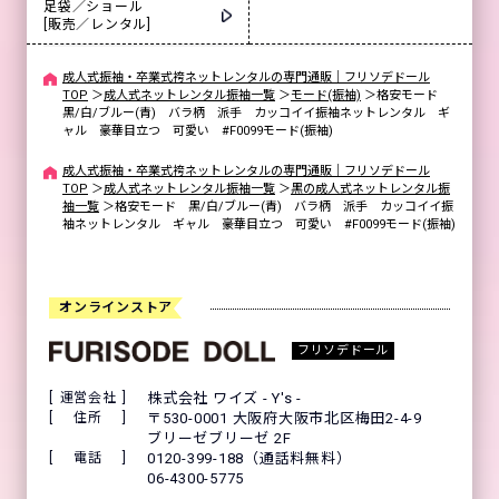
足袋／ショール
[販売／レンタル]
成人式振袖・卒業式袴ネットレンタルの専門通販｜フリソデドール
TOP
＞
成人式ネットレンタル振袖一覧
＞
モード(振袖)
＞
格安モード
黒/白/ブルー(青) バラ柄 派手 カッコイイ振袖ネットレンタル ギ
ャル 豪華目立つ 可愛い #F0099モード(振袖)
成人式振袖・卒業式袴ネットレンタルの専門通販｜フリソデドール
TOP
＞
成人式ネットレンタル振袖一覧
＞
黒の成人式ネットレンタル振
袖一覧
＞
格安モード 黒/白/ブルー(青) バラ柄 派手 カッコイイ振
袖ネットレンタル ギャル 豪華目立つ 可愛い #F0099モード(振袖)
オンラインストア
フリソデドール
運営会社
株式会社 ワイズ - Y's -
住所
〒530-0001 大阪府大阪市北区梅田2-4-9
ブリーゼブリーゼ 2F
電話
0120-399-188（通話料無料）
06-4300-5775