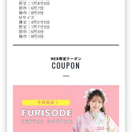
裄丈：1尺8寸0分
前巾：6尺7分
後巾：8尺0分
Mサイズ
身丈：4尺3寸0分
裄丈：1尺7寸5分
前巾：6尺5分
後巾：8尺0分
WEB限定クーポン
COUPON