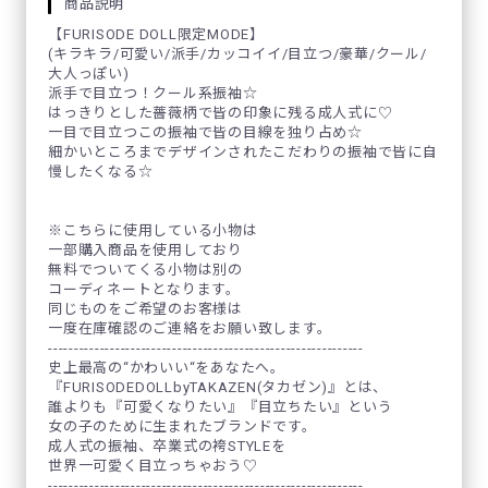
商品説明
【FURISODE DOLL限定MODE】
(キラキラ/可愛い/派手/カッコイイ/目立つ/豪華/クール/
大人っぽい)
派手で目立つ！クール系振袖☆
はっきりとした薔薇柄で皆の印象に残る成人式に♡
一目で目立つこの振袖で皆の目線を独り占め☆
細かいところまでデザインされたこだわりの振袖で皆に自
慢したくなる☆
※こちらに使用している小物は
一部購入商品を使用しており
無料でついてくる小物は別の
コーディネートとなります。
同じものをご希望のお客様は
一度在庫確認のご連絡をお願い致します。
-------------------------------------------------------------
史上最高の“かわいい“をあなたへ。
『FURISODEDOLLbyTAKAZEN(タカゼン)』とは、
誰よりも『可愛くなりたい』『目立ちたい』という
女の子のために生まれたブランドです。
成人式の振袖、卒業式の袴STYLEを
世界一可愛く目立っちゃおう♡
-------------------------------------------------------------