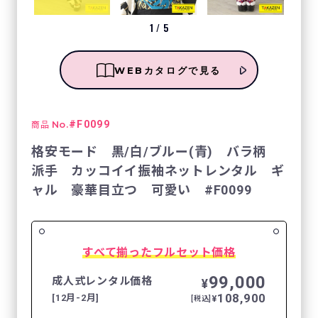
1
/
5
WEBカタログで見る
No.
#F0099
商品
格安モード 黒/白/ブルー(青) バラ柄
派手 カッコイイ振袖ネットレンタル ギ
ャル 豪華目立つ 可愛い #F0099
すべて揃ったフルセット価格
99,000
成人式レンタル価格
¥
108,900
[12月-2月]
¥
[税込]