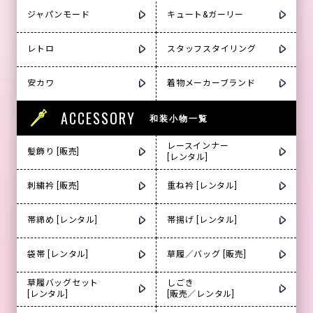
ジャパンモード
キュート&ガーリー
レトロ
スタッフスタイリング
安カワ
着物メーカーブランド
ACCESSORY
和装小物一覧
レースインナー
髪飾り [販売]
[レンタル]
刺繍衿 [販売]
重ね衿 [レンタル]
帯締め [レンタル]
帯揚げ [レンタル]
袋帯 [レンタル]
草履／バッグ [販売]
草履バッグセット
しごき
[レンタル]
[販売／レンタル]