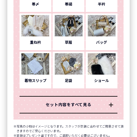
帯〆
帯揚
半衿
重ね衿
草履
バッグ
着物スリップ
足袋
ショール
セット内容をすべて見る
写真の小物はイメージとなります。スタッフが衣装に合わせてご用意させて頂
きますのでご安心くださいませ。
足袋はプレゼント品ですので、ご返却いただく必要はございません。