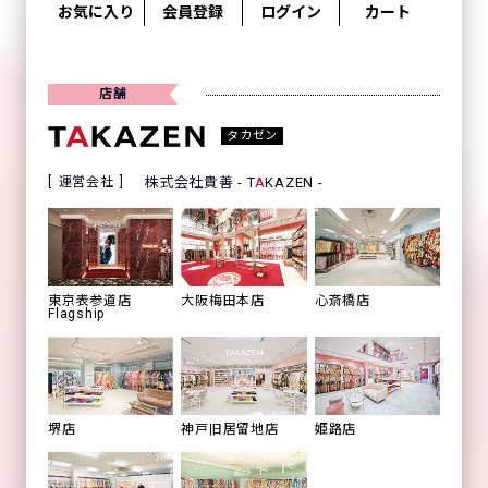
お気に入り
会員登録
ログイン
カート
店舗
タカゼン
運営会社
株式会社貴善 - T
A
KAZEN -
心斎橋店
東京表参道店
大阪梅田本店
Flagship
姫路店
堺店
神戸旧居留地店