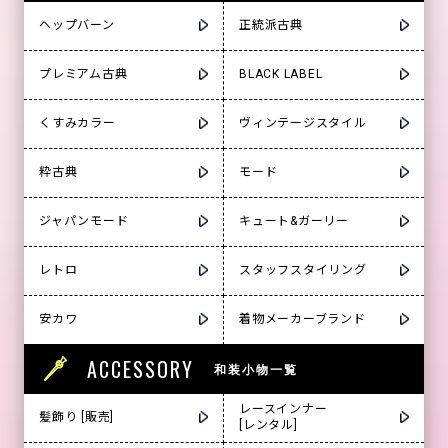
ヘップバーン
正統派古典
プレミアム古典
BLACK LABEL
くすみカラー
ヴィンテージスタイル
粋古典
モード
ジャパンモード
キュート&ガーリー
レトロ
スタッフスタイリング
安カワ
着物メーカーブランド
ACCESSORY
和装小物一覧
レースインナー
髪飾り [販売]
[レンタル]