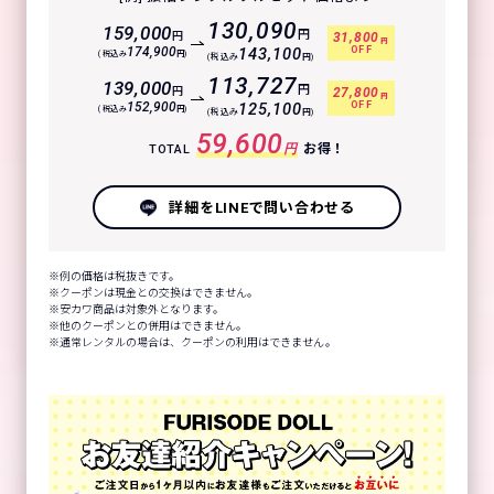
130,090
159,000
円
円
31,800
円
OFF
174,900
143,100
(税込み
円)
(税込み
円)
113,727
139,000
円
円
27,800
円
OFF
152,900
125,100
(税込み
円)
(税込み
円)
59,600
円
お得！
TOTAL
詳細をLINEで問い合わせる
例の価格は税抜きです。
クーポンは現金との交換はできません。
安カワ商品は対象外となります。
他のクーポンとの併用はできません。
通常レンタルの場合は、クーポンの利用はできません。