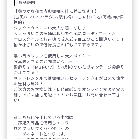
商品説明
【艶やかな和の古典振袖を粋に着こなす！】
(古風/かわいい/モダン/現代柄/おしゃれ/白地/高級/赤/個
性的)
シックでかっこいい大人な着こなし♪
大人っぽいこの振袖は和柄を今風にコーディネート☆
辛口スタイルの粋古典で成人式は目立つこと間違いなし！
柄が小さいので低身長さんにもおすすめです♪
濃い目のリップを使用した大人メイクで
写真映えすること間違いなし✨
髪飾りは【MBT-047】の水引のついたヴィンテージ髪飾り
がオススメ！
ネットレンタルでは振袖フルセットレンタルが出来て往復
の送料も無料！
ご遠方のお客様にはテレビ電話にてオンライン接客や実店
舗までご来店も可能ですのでお気軽にお問い合わせ下さ
い!
※こちらに使用している小物は
一部購入商品を使用しており
無料でついてくる小物は別の
コーディネートとなります。