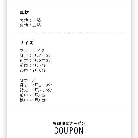
素材
表地：正絹
裏地：正絹
サイズ
フリーサイズ
身丈：4尺5寸0分
裄丈：1尺8寸0分
前巾：6尺7分
後巾：8尺0分
Mサイズ
身丈：4尺3寸0分
裄丈：1尺7寸5分
前巾：6尺5分
後巾：8尺0分
WEB限定クーポン
COUPON