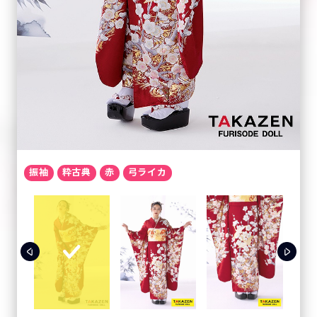
振袖
粋古典
赤
弓ライカ