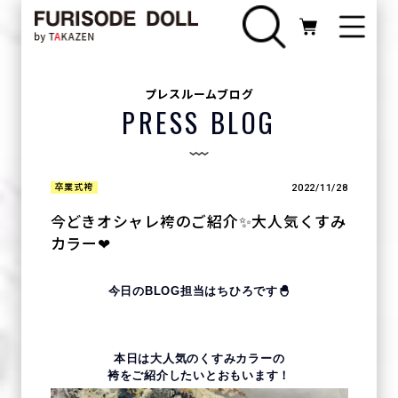
プレスルームブログ
PRESS BLOG
2022/11/28
卒業式袴
今どきオシャレ袴のご紹介✨大人気くすみ
カラー❤
今日のBLOG担当は
ちひろ
です🐣
本日は大人気のくすみカラーの
袴をご紹介したいとおもいます！