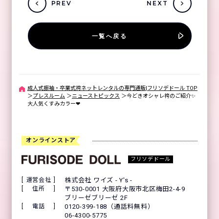
PREV
NEXT
一覧へ戻る
成人式振袖・卒業式袴ネットレンタルの専門通販|フリソデドール TOP
＞
プレスルーム
＞
ニューストピックス
＞
今どきオシャレ袴のご紹介✨
大人気くすみカラー❤
オンラインストア
フリソデドール
運営会社
株式会社 ワイズ - Y's -
住所
〒530-0001 大阪府大阪市北区梅田2-4-9
ブリーゼブリーゼ 2F
電話
0120-399-188（通話料無料）
06-4300-5775