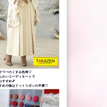
ラワーのくすみ色袴♡
らかいコーディネートで
おすすめ💕
すめ小物はドットリボンの半襟♡