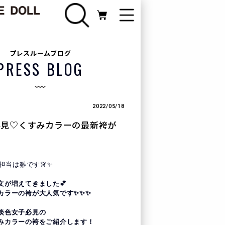
FURISODE
プレスルームブログ
振袖カテゴリ
PRESS BLOG
Webカタログ
2022/05/18
必見♡くすみカラーの最新袴が
ライン相談
！
G担当は
雛
です👗✨
新規会員登録
文が増えてきました💕
カラーの袴が大人気です✨✨✨
ログイン
淡色女子必見の
みカラーの袴をご紹介します！