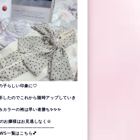
の子らしい印象に♡
影したのでこれから随時アップしていき
みカラーの袴は早い者勝ち✨✨✨
業式のお嬢様はお見逃しなく☆
—————————————
 NEWS一覧はこちら💕