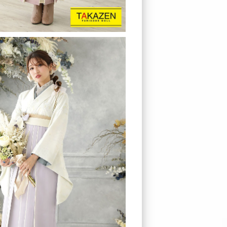
レンタルの流れ
FURISODE DOLL
Producer`s room
よくあるご質問
企業情報
ご利用規約
プライバシーポリシ